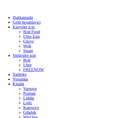
Hakkımızda
Gelir hesaplayıcı
Kuryeler için
Bolt Food
Uber Eats
Glovo
Wolt
Stuart
Sürücüler için
Bolt
Uber
FREENOW
Tarifeler
Yorumlar
Kiralık
Varşova
Poznan
Lublin
Lodz
Katowice
Gdańsk
Wrocław