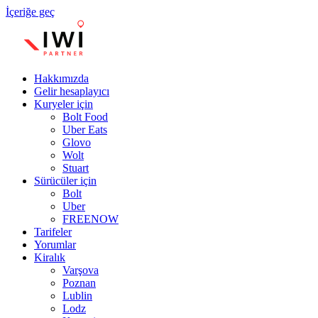
İçeriğe geç
Hakkımızda
Gelir hesaplayıcı
Kuryeler için
Bolt Food
Uber Eats
Glovo
Wolt
Stuart
Sürücüler için
Bolt
Uber
FREENOW
Tarifeler
Yorumlar
Kiralık
Varşova
Poznan
Lublin
Lodz