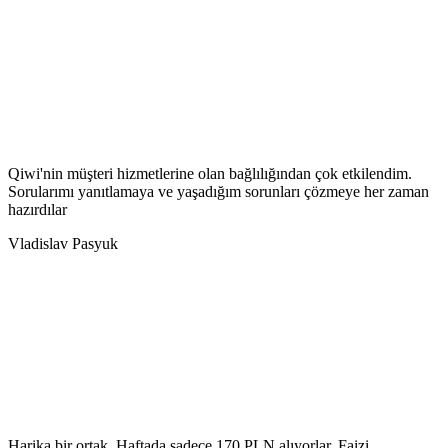
Qiwi'nin müşteri hizmetlerine olan bağlılığından çok etkilendim.
Sorularımı yanıtlamaya ve yaşadığım sorunları çözmeye her zaman
hazırdılar
Vladislav Pasyuk
Harika bir ortak. Haftada sadece 170 PLN alıyorlar. Faizi