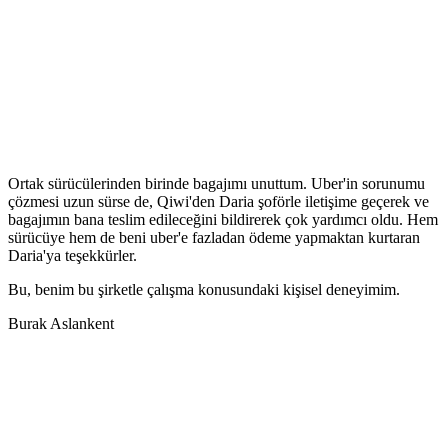
Ortak sürücülerinden birinde bagajımı unuttum. Uber'in sorunumu
çözmesi uzun sürse de, Qiwi'den Daria şoförle iletişime geçerek ve
bagajımın bana teslim edileceğini bildirerek çok yardımcı oldu. Hem
sürücüye hem de beni uber'e fazladan ödeme yapmaktan kurtaran
Daria'ya teşekkürler.
Bu, benim bu şirketle çalışma konusundaki kişisel deneyimim.
Burak Aslankent