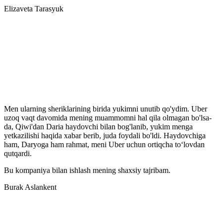
Elizaveta Tarasyuk
Men ularning sheriklarining birida yukimni unutib qo'ydim. Uber
uzoq vaqt davomida mening muammomni hal qila olmagan bo'lsa-
da, Qiwi'dan Daria haydovchi bilan bog'lanib, yukim menga
yetkazilishi haqida xabar berib, juda foydali bo'ldi. Haydovchiga
ham, Daryoga ham rahmat, meni Uber uchun ortiqcha to‘lovdan
qutqardi.
Bu kompaniya bilan ishlash mening shaxsiy tajribam.
Burak Aslankent