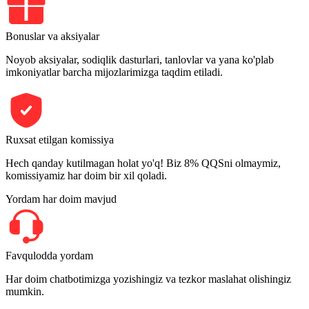
Bonuslar va aksiyalar
Noyob aksiyalar, sodiqlik dasturlari, tanlovlar va yana ko'plab
imkoniyatlar barcha mijozlarimizga taqdim etiladi.
Ruxsat etilgan komissiya
Hech qanday kutilmagan holat yo'q! Biz 8% QQSni olmaymiz,
komissiyamiz har doim bir xil qoladi.
Yordam har doim mavjud
Favqulodda yordam
Har doim chatbotimizga yozishingiz va tezkor maslahat olishingiz
mumkin.