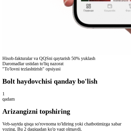
Hisob-fakturalar va QQSni qaytarish 50% yuklash
Daromadlar ustidan to'liq nazorat
"To'lovni tezlashtirish" opsiyasi
Bolt haydovchisi qanday bo'lish
1
qadam
Arizangizni topshiring
Veb-saytda qisqa so'rovnoma to'ldiring yoki chatbotimizga xabar
yozing. Bu 2 daqiqadan ko'p vaqt olmaydi.