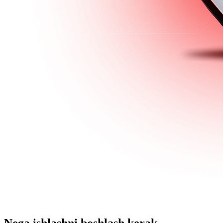
Nega ishlashni boshlash kerak