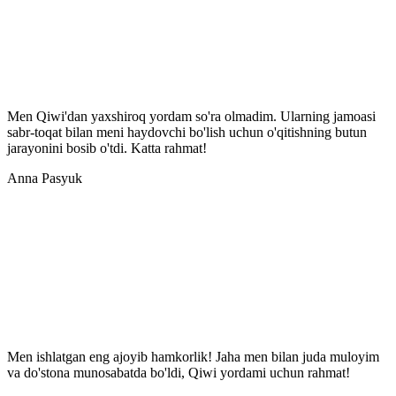
Men Qiwi'dan yaxshiroq yordam so'ra olmadim. Ularning jamoasi
sabr-toqat bilan meni haydovchi bo'lish uchun o'qitishning butun
jarayonini bosib o'tdi. Katta rahmat!
Anna Pasyuk
Men ishlatgan eng ajoyib hamkorlik! Jaha men bilan juda muloyim
va do'stona munosabatda bo'ldi, Qiwi yordami uchun rahmat!