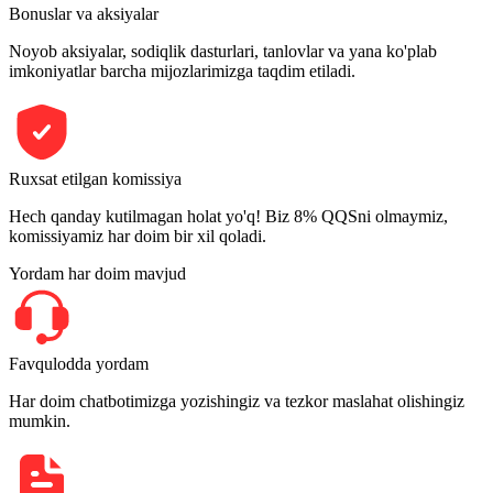
Bonuslar va aksiyalar
Noyob aksiyalar, sodiqlik dasturlari, tanlovlar va yana ko'plab
imkoniyatlar barcha mijozlarimizga taqdim etiladi.
Ruxsat etilgan komissiya
Hech qanday kutilmagan holat yo'q! Biz 8% QQSni olmaymiz,
komissiyamiz har doim bir xil qoladi.
Yordam har doim mavjud
Favqulodda yordam
Har doim chatbotimizga yozishingiz va tezkor maslahat olishingiz
mumkin.