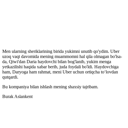
Men ularning sheriklarining birida yukimni unutib qo'ydim. Uber
uzoq vaqt davomida mening muammomni hal qila olmagan bo'lsa-
da, Qiwi'dan Daria haydovchi bilan bog'lanib, yukim menga
yetkazilishi haqida xabar berib, juda foydali bo'ldi. Haydovchiga
ham, Daryoga ham rahmat, meni Uber uchun ortiqcha to‘lovdan
qutqardi.
Bu kompaniya bilan ishlash mening shaxsiy tajribam.
Burak Aslankent