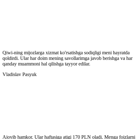
Qiwi-ning mijozlarga xizmat ko'rsatishga sodiqligi meni hayratda
qoldirdi. Ular har doim mening savollarimga javob berishga va har
qanday muammoni hal qilishga tayyor edilar.
Vladislav Pasyuk
Ajoyib hamkor. Ular haftasiga atigi 170 PLN oladi. Menga foizlarni