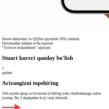
Hisob-fakturalar va QQSni qaytarish 50% yuklash
Daromadlar ustidan to'liq nazorat
"To'lovni tezlashtirish" opsiyasi
Stuart kureri qanday bo'lish
1
qadam
Arizangizni topshiring
Veb-saytda qisqa so'rovnoma to'ldiring yoki chatbotimizga xabar
yozing. Bu 2 daqiqadan ko'p vaqt olmaydi.