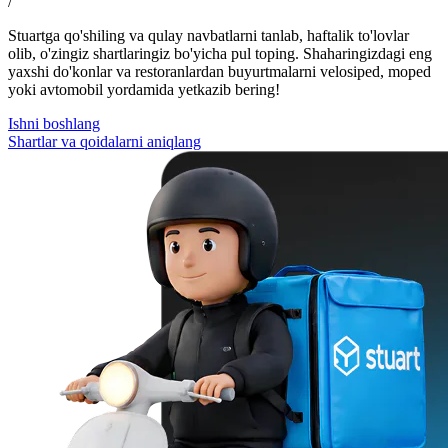
/
Stuartga qo'shiling va qulay navbatlarni tanlab, haftalik to'lovlar
olib, o'zingiz shartlaringiz bo'yicha pul toping. Shaharingizdagi eng
yaxshi do'konlar va restoranlardan buyurtmalarni velosiped, moped
yoki avtomobil yordamida yetkazib bering!
Ishni boshlang
Shartlar va qoidalarni aniqlang