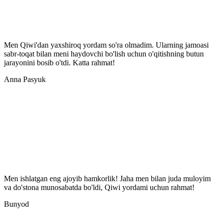
Men Qiwi'dan yaxshiroq yordam so'ra olmadim. Ularning jamoasi
sabr-toqat bilan meni haydovchi bo'lish uchun o'qitishning butun
jarayonini bosib o'tdi. Katta rahmat!
Anna Pasyuk
Men ishlatgan eng ajoyib hamkorlik! Jaha men bilan juda muloyim
va do'stona munosabatda bo'ldi, Qiwi yordami uchun rahmat!
Bunyod