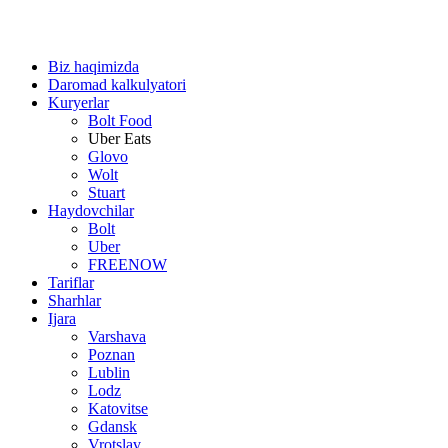
Biz haqimizda
Daromad kalkulyatori
Kuryerlar
Bolt Food
Uber Eats
Glovo
Wolt
Stuart
Haydovchilar
Bolt
Uber
FREENOW
Tariflar
Sharhlar
Ijara
Varshava
Poznan
Lublin
Lodz
Katovitse
Gdansk
Vrotslav