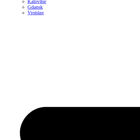
Katovitse
Gdansk
Vrotslav