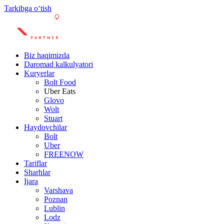
Tarkibga oʻtish
Biz haqimizda
Daromad kalkulyatori
Kuryerlar
Bolt Food
Uber Eats
Glovo
Wolt
Stuart
Haydovchilar
Bolt
Uber
FREENOW
Tariflar
Sharhlar
Ijara
Varshava
Poznan
Lublin
Lodz