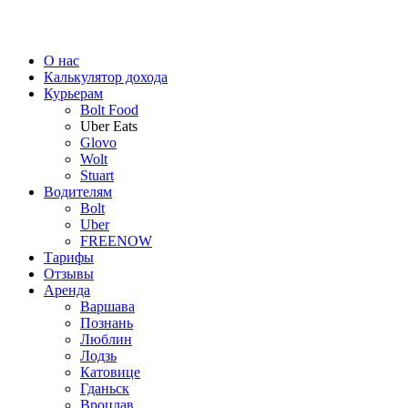
О нас
Калькулятор дохода
Курьерам
Bolt Food
Uber Eats
Glovo
Wolt
Stuart
Водителям
Bolt
Uber
FREENOW
Тарифы
Отзывы
Аренда
Варшава
Познань
Люблин
Лодзь
Катовице
Гданьск
Вроцлав