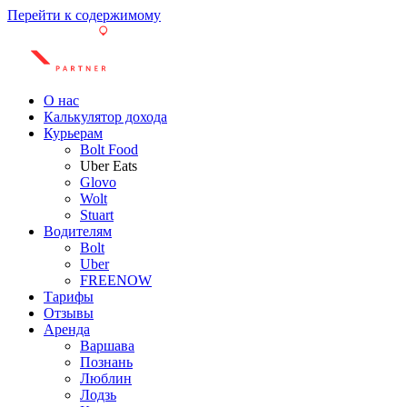
Перейти к содержимому
О нас
Калькулятор дохода
Курьерам
Bolt Food
Uber Eats
Glovo
Wolt
Stuart
Водителям
Bolt
Uber
FREENOW
Тарифы
Отзывы
Аренда
Варшава
Познань
Люблин
Лодзь