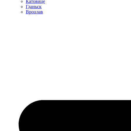
Катовице
Гданьск
Вроцлав