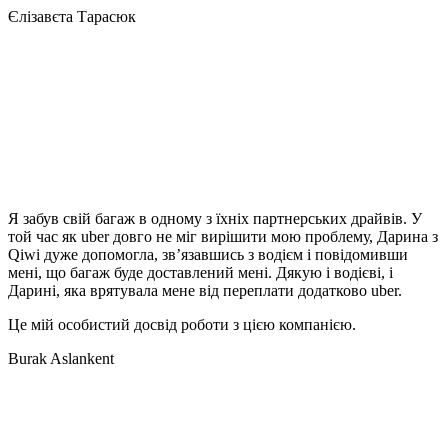
Єлізавєта Тарасюк
Я забув свій багаж в одному з їхніх партнерських драйвів. У
той час як uber довго не міг вирішити мою проблему, Дарина з
Qiwi дуже допомогла, зв’язавшись з водієм і повідомивши
мені, що багаж буде доставлений мені. Дякую і водієві, і
Дарині, яка врятувала мене від переплати додатково uber.
Це мій особистий досвід роботи з цією компанією.
Burak Aslankent