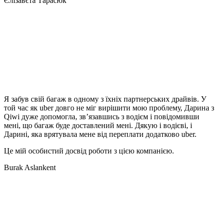
Єлізавєта Тарасюк
Я забув свій багаж в одному з їхніх партнерських драйвів. У
той час як uber довго не міг вирішити мою проблему, Дарина з
Qiwi дуже допомогла, зв’язавшись з водієм і повідомивши
мені, що багаж буде доставлений мені. Дякую і водієві, і
Дарині, яка врятувала мене від переплати додатково uber.
Це мій особистий досвід роботи з цією компанією.
Burak Aslankent