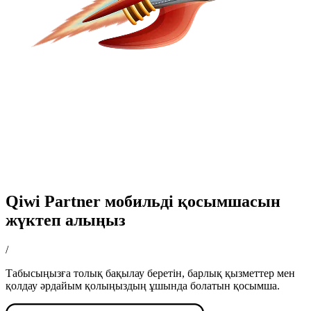
Qiwi Partner мобильді қосымшасын
жүктеп алыңыз
/
Табысыңызға толық бақылау беретін, барлық қызметтер мен
қолдау әрдайым қолыңыздың ұшында болатын қосымша.