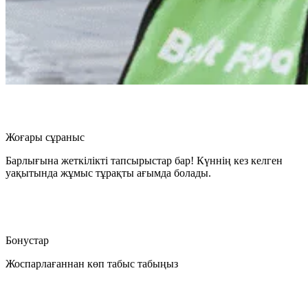
Жоғары сұраныс
Барлығына жеткілікті тапсырыстар бар! Күннің кез келген
уақытында жұмыс тұрақты ағымда болады.
Бонустар
Жоспарлағаннан көп табыс табыңыз