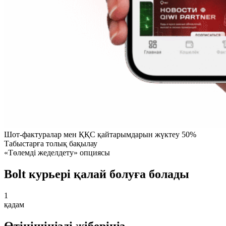
Шот-фактуралар мен ҚҚС қайтарымдарын жүктеу 50%
Табыстарға толық бақылау
«Төлемді жеделдету» опциясы
Bolt курьері қалай болуға болады
1
қадам
Өтінішіңізді жіберіңіз