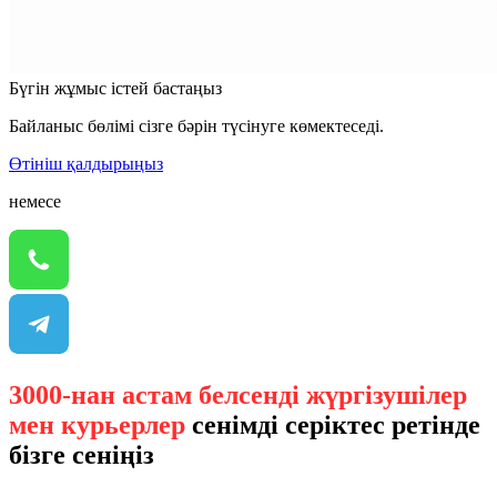
Бүгін жұмыс істей бастаңыз
Байланыс бөлімі сізге бәрін түсінуге көмектеседі.
Өтініш қалдырыңыз
немесе
3000-нан астам белсенді жүргізушілер
мен курьерлер
сенімді серіктес ретінде
бізге сеніңіз