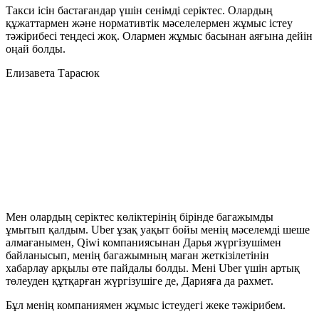
Такси ісін бастағандар үшін сенімді серіктес. Олардың
құжаттармен және нормативтік мәселелермен жұмыс істеу
тәжірибесі теңдесі жоқ. Олармен жұмыс басынан аяғына дейін
оңай болды.
Елизавета Тарасюк
Мен олардың серіктес көліктерінің бірінде багажымды
ұмытып қалдым. Uber ұзақ уақыт бойы менің мәселемді шеше
алмағанымен, Qiwi компаниясынан Дарья жүргізушімен
байланысып, менің багажымның маған жеткізілетінін
хабарлау арқылы өте пайдалы болды. Мені Uber үшін артық
төлеуден құтқарған жүргізушіге де, Дарияға да рахмет.
Бұл менің компаниямен жұмыс істеудегі жеке тәжірибем.