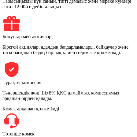
Табысыңызды күн сайын, тіпті демалыс және мереке күндері
сағат 12:00-ге дейін алыңыз.
Бонустар мен акциялар
Бірегей акциялар, адалдық бағдарламалары, байқаулар және
тағы басқалар біздің барлық клиенттерімізге қолжетімді.
Тұрақты комиссия
Тәңершеңдік жоқ! Біз 8% ҚҚС алмаймыз, комиссиямыз
әрқашан бірдей қалады.
Көмек әрқашан қолжетімді
Төтенше көмек