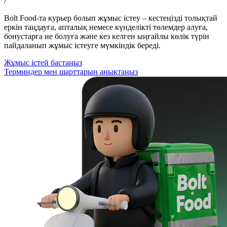
/
Bolt Food-та курьер болып жұмыс істеу – кестеңізді толықтай
еркін таңдауға, апталық немесе күнделікті төлемдер алуға,
бонустарға ие болуға және кез келген ыңғайлы көлік түрін
пайдаланып жұмыс істеуге мүмкіндік береді.
Жұмыс істей бастаңыз
Терминдер мен шарттарын анықтаңыз