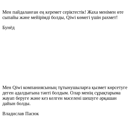
Мен пайдаланған ең керемет серіктестік! Жаха менімен өте
сыпайы және мейірімді болды, Qiwi көмегі үшін рахмет!
Бунёд
Мен Qiwi компаниясының тұтынушыларға қызмет көрсетуге
деген адалдығына тәнті болдым. Олар менің сұрақтарыма
жауап беруге және кез келген мәселені шешуге әрқашан
дайын болды.
Владислав Пасюк