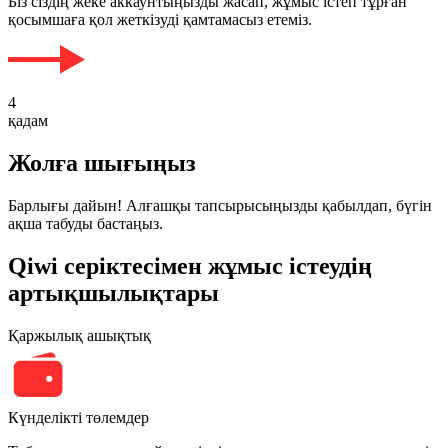
Біз сіздің жеке аккаунтыңызды жасап, жұмыс істеп тұрған
қосымшаға қол жеткізуді қамтамасыз етеміз.
4
қадам
Жолға шығыңыз
Барлығы дайын! Алғашқы тапсырысыңызды қабылдап, бүгін
ақша табуды бастаңыз.
Qiwi серіктесімен жұмыс істеудің
артықшылықтары
Қаржылық ашықтық
Күнделікті төлемдер