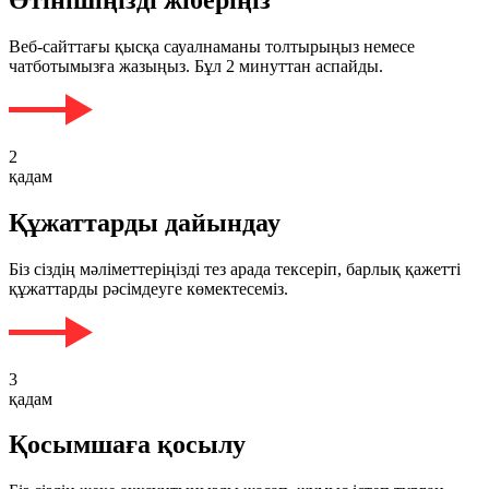
Веб-сайттағы қысқа сауалнаманы толтырыңыз немесе
чатботымызға жазыңыз. Бұл 2 минуттан аспайды.
2
қадам
Құжаттарды дайындау
Біз сіздің мәліметтеріңізді тез арада тексеріп, барлық қажетті
құжаттарды рәсімдеуге көмектесеміз.
3
қадам
Қосымшаға қосылу