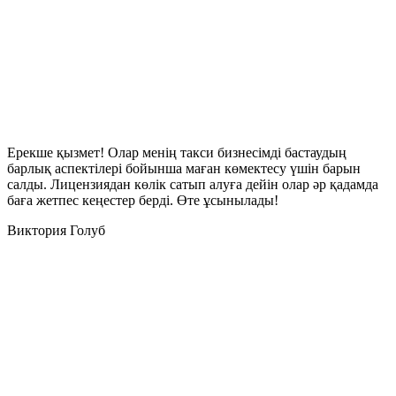
Ерекше қызмет! Олар менің такси бизнесімді бастаудың
барлық аспектілері бойынша маған көмектесу үшін барын
салды. Лицензиядан көлік сатып алуға дейін олар әр қадамда
баға жетпес кеңестер берді. Өте ұсынылады!
Виктория Голуб