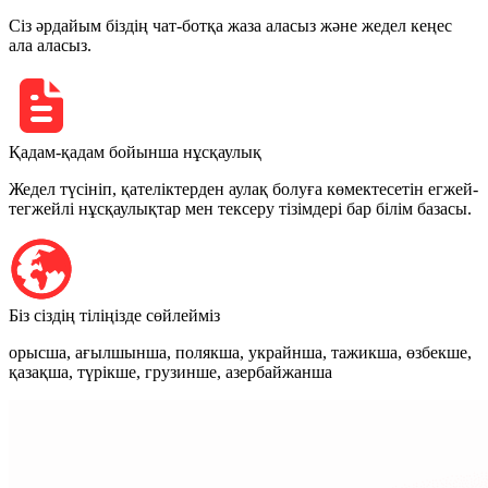
Сіз әрдайым біздің чат-ботқа жаза аласыз және жедел кеңес
ала аласыз.
Қадам-қадам бойынша нұсқаулық
Жедел түсініп, қателіктерден аулақ болуға көмектесетін егжей-
тегжейлі нұсқаулықтар мен тексеру тізімдері бар білім базасы.
Біз сіздің тіліңізде сөйлейміз
орысша, ағылшынша, полякша, украйнша, тажикша, өзбекше,
қазақша, түрікше, грузинше, азербайжанша