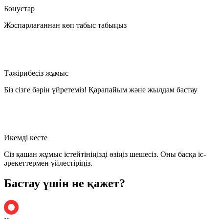
Бонустар
Жоспарлағаннан көп табыс табыңыз
Тәжірибесіз жұмыс
Біз сізге бәрін үйретеміз! Қарапайым және жылдам бастау
Икемді кесте
Сіз қашан жұмыс істейтініңізді өзіңіз шешесіз. Оны басқа іс-
әрекеттермен үйлестіріңіз.
Бастау үшін не қажет?