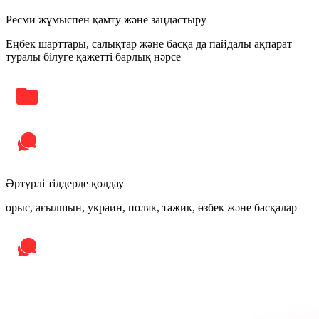
Ресми жұмыспен қамту және заңдастыру
Еңбек шарттары, салықтар және басқа да пайдалы ақпарат
туралы білуге қажетті барлық нәрсе
Әртүрлі тілдерде қолдау
орыс, ағылшын, украин, поляк, тажик, өзбек және басқалар