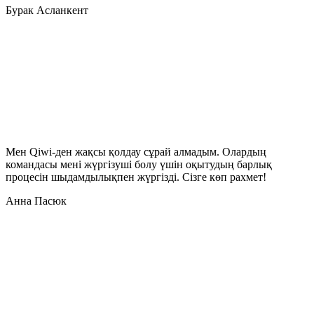
Бурак Асланкент
Мен Qiwi-ден жақсы қолдау сұрай алмадым. Олардың
командасы мені жүргізуші болу үшін оқытудың барлық
процесін шыдамдылықпен жүргізді. Сізге көп рахмет!
Анна Пасюк