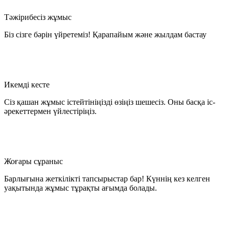
Тәжірибесіз жұмыс
Біз сізге бәрін үйретеміз! Қарапайым және жылдам бастау
Икемді кесте
Сіз қашан жұмыс істейтініңізді өзіңіз шешесіз. Оны басқа іс-
әрекеттермен үйлестіріңіз.
Жоғары сұраныс
Барлығына жеткілікті тапсырыстар бар! Күннің кез келген
уақытында жұмыс тұрақты ағымда болады.