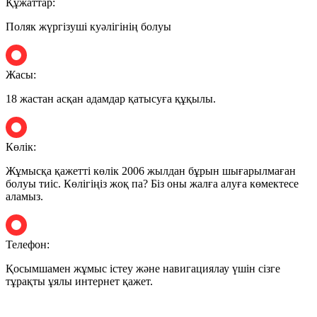
Құжаттар:
Поляк жүргізуші куәлігінің болуы
Жасы:
18 жастан асқан адамдар қатысуға құқылы.
Көлік:
Жұмысқа қажетті көлік 2006 жылдан бұрын шығарылмаған
болуы тиіс. Көлігіңіз жоқ па? Біз оны жалға алуға көмектесе
аламыз.
Телефон:
Қосымшамен жұмыс істеу және навигациялау үшін сізге
тұрақты ұялы интернет қажет.