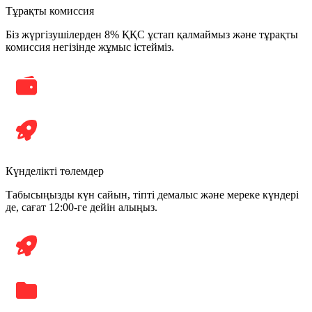
Тұрақты комиссия
Біз жүргізушілерден 8% ҚҚС ұстап қалмаймыз және тұрақты
комиссия негізінде жұмыс істейміз.
Күнделікті төлемдер
Табысыңызды күн сайын, тіпті демалыс және мереке күндері
де, сағат 12:00-ге дейін алыңыз.