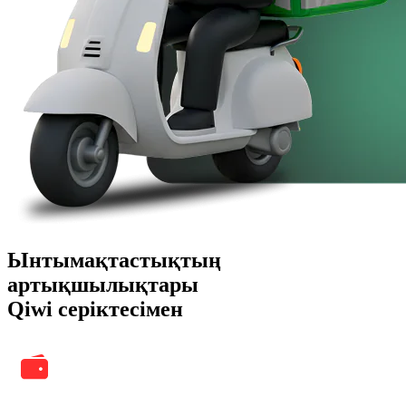
Ынтымақтастықтың
артықшылықтары
Qiwi серіктесімен