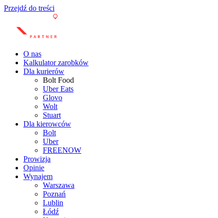
Przejdź do treści
O nas
Kalkulator zarobków
Dla kurierów
Bolt Food
Uber Eats
Glovo
Wolt
Stuart
Dla kierowców
Bolt
Uber
FREENOW
Prowizja
Opinie
Wynajem
Warszawa
Poznań
Lublin
Łódź