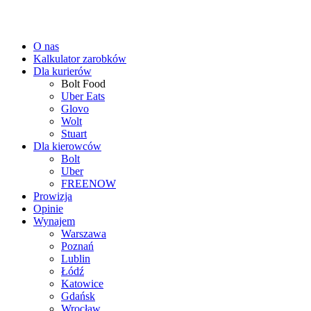
O nas
Kalkulator zarobków
Dla kurierów
Bolt Food
Uber Eats
Glovo
Wolt
Stuart
Dla kierowców
Bolt
Uber
FREENOW
Prowizja
Opinie
Wynajem
Warszawa
Poznań
Lublin
Łódź
Katowice
Gdańsk
Wrocław