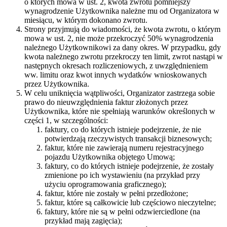
o których mowa w ust. 2, kwota zwrotu pomniejszy
wynagrodzenie Użytkownika należne mu od Organizatora w
miesiącu, w którym dokonano zwrotu.
Strony przyjmują do wiadomości, że kwota zwrotu, o którym
mowa w ust. 2, nie może przekroczyć 50% wynagrodzenia
należnego Użytkownikowi za dany okres. W przypadku, gdy
kwota należnego zwrotu przekroczy ten limit, zwrot nastąpi w
następnych okresach rozliczeniowych, z uwzględnieniem
ww. limitu oraz kwot innych wydatków wnioskowanych
przez Użytkownika.
W celu uniknięcia wątpliwości, Organizator zastrzega sobie
prawo do nieuwzględnienia faktur złożonych przez
Użytkownika, które nie spełniają warunków określonych w
części 1, w szczególności:
faktury, co do których istnieje podejrzenie, że nie
potwierdzają rzeczywistych transakcji biznesowych;
faktur, które nie zawierają numeru rejestracyjnego
pojazdu Użytkownika objętego Umową;
faktury, co do których istnieje podejrzenie, że zostały
zmienione po ich wystawieniu (na przykład przy
użyciu oprogramowania graficznego);
faktur, które nie zostały w pełni przedłożone;
faktur, które są całkowicie lub częściowo nieczytelne;
faktury, które nie są w pełni odzwierciedlone (na
przykład mają zagięcia);