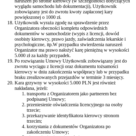
naruszeń po stronie kierowcy (w szczególności dotyczących
wyglądu samochodu lub dokumentacji), Użytkownik
zobowiązany jest do zwrotu kwoty zapłaconej kary
powiększonej o 1000 zł.
Użytkownik wyraża zgodę na sprawdzenie przez
Organizatora obecności kompletu odpowiednich
dokumentów w samochodzie (wypis z licencji, dowód
osobisty kierowcy, prawo jazdy, zaświadczenia lekarskie i
psychologiczne, itp.W przypadku stwierdzenia naruszeń
Organizator ma prawo nałożyć karę pieniężną w wysokości
5.000 zł za każdy przypadek.
Po rozwiązaniu Umowy Użytkownik zobowiązany jest do
zwrotu wyciągu z licencji oraz dokumentu tożsamości
kierowcy w dniu zakończenia współpracy lub w przypadku
braku zrealizowanych przejazdów w terminie 3 miesięcy.
Kara grzywny w wysokości 5.000 PLN jest również
nakładana, jeżeli:
transportu z Organizatorem jako partnerem bez
podpisanej Umowy;
przeniesienie oświadczenia licencyjnego na osoby
trzecie;
przekazywanie identyfikatora kierowcy stronom
trzecim;
korzystania z dokumentów Organizatora po
zakończeniu Umowy;