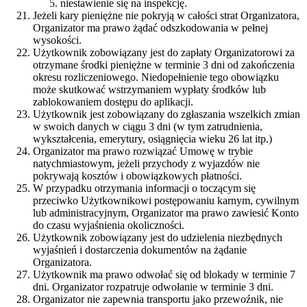
niestawienie się na inspekcję.
Jeżeli kary pieniężne nie pokryją w całości strat Organizatora,
Organizator ma prawo żądać odszkodowania w pełnej
wysokości.
Użytkownik zobowiązany jest do zapłaty Organizatorowi za
otrzymane środki pieniężne w terminie 3 dni od zakończenia
okresu rozliczeniowego. Niedopełnienie tego obowiązku
może skutkować wstrzymaniem wypłaty środków lub
zablokowaniem dostępu do aplikacji.
Użytkownik jest zobowiązany do zgłaszania wszelkich zmian
w swoich danych w ciągu 3 dni (w tym zatrudnienia,
wykształcenia, emerytury, osiągnięcia wieku 26 lat itp.)
Organizator ma prawo rozwiązać Umowę w trybie
natychmiastowym, jeżeli przychody z wyjazdów nie
pokrywają kosztów i obowiązkowych płatności.
W przypadku otrzymania informacji o toczącym się
przeciwko Użytkownikowi postępowaniu karnym, cywilnym
lub administracyjnym, Organizator ma prawo zawiesić Konto
do czasu wyjaśnienia okoliczności.
Użytkownik zobowiązany jest do udzielenia niezbędnych
wyjaśnień i dostarczenia dokumentów na żądanie
Organizatora.
Użytkownik ma prawo odwołać się od blokady w terminie 7
dni. Organizator rozpatruje odwołanie w terminie 3 dni.
Organizator nie zapewnia transportu jako przewoźnik, nie