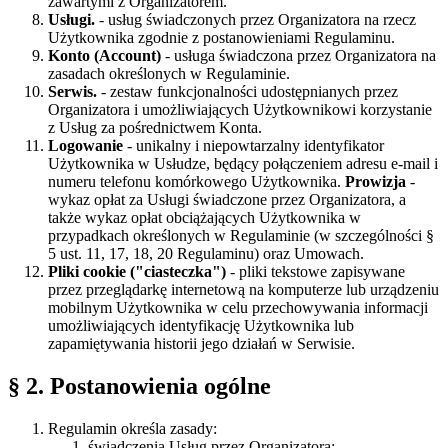
zawartymi z Organizatorem.
Usługi.
- usług świadczonych przez Organizatora na rzecz
Użytkownika zgodnie z postanowieniami Regulaminu.
Konto (Account)
- usługa świadczona przez Organizatora na
zasadach określonych w Regulaminie.
Serwis.
- zestaw funkcjonalności udostępnianych przez
Organizatora i umożliwiających Użytkownikowi korzystanie
z Usług za pośrednictwem Konta.
Logowanie
- unikalny i niepowtarzalny identyfikator
Użytkownika w Usłudze, będący połączeniem adresu e-mail i
numeru telefonu komórkowego Użytkownika.
Prowizja
-
wykaz opłat za Usługi świadczone przez Organizatora, a
także wykaz opłat obciążających Użytkownika w
przypadkach określonych w Regulaminie (w szczególności §
5 ust. 11, 17, 18, 20 Regulaminu) oraz Umowach.
Pliki cookie ("ciasteczka")
- pliki tekstowe zapisywane
przez przeglądarkę internetową na komputerze lub urządzeniu
mobilnym Użytkownika w celu przechowywania informacji
umożliwiających identyfikację Użytkownika lub
zapamiętywania historii jego działań w Serwisie.
§ 2.
Postanowienia ogólne
Regulamin określa zasady:
świadczenia Usług przez Organizatora;