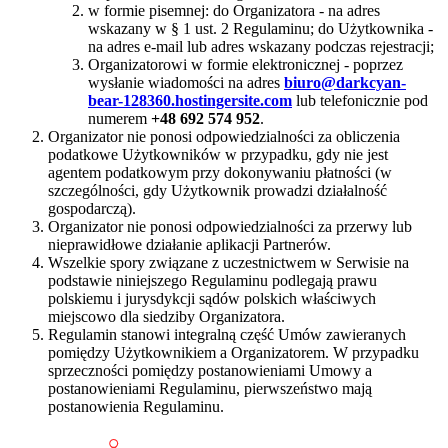
w formie pisemnej: do Organizatora - na adres
wskazany w § 1 ust. 2 Regulaminu; do Użytkownika -
na adres e-mail lub adres wskazany podczas rejestracji;
Organizatorowi w formie elektronicznej - poprzez
wysłanie wiadomości na adres
biuro@darkcyan-
bear-128360.hostingersite.com
lub telefonicznie pod
numerem
+48 692 574 952
.
Organizator nie ponosi odpowiedzialności za obliczenia
podatkowe Użytkowników w przypadku, gdy nie jest
agentem podatkowym przy dokonywaniu płatności (w
szczególności, gdy Użytkownik prowadzi działalność
gospodarczą).
Organizator nie ponosi odpowiedzialności za przerwy lub
nieprawidłowe działanie aplikacji Partnerów.
Wszelkie spory związane z uczestnictwem w Serwisie na
podstawie niniejszego Regulaminu podlegają prawu
polskiemu i jurysdykcji sądów polskich właściwych
miejscowo dla siedziby Organizatora.
Regulamin stanowi integralną część Umów zawieranych
pomiędzy Użytkownikiem a Organizatorem. W przypadku
sprzeczności pomiędzy postanowieniami Umowy a
postanowieniami Regulaminu, pierwszeństwo mają
postanowienia Regulaminu.