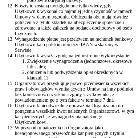
podstawie odrębnej umowy.
Koszty te zostaną uwzględnione tylko wtedy, gdy
Użytkownik wykonał co najmniej jedną czynność w ramach
Umowy w danym tygodniu. Obliczenia obejmują również
potrącenia z tytułu składek na ubezpieczenie społeczne i
zdrowotne, a także zaliczek na podatek dochodowy od osób
fizycznych.
Wynagrodzenie płatne jest przelewem na rachunek bankowy
Użytkownika o polskim numerze IBAN wskazany w
Serwisie.
Użytkownik wyraża zgodę na jednostronne wykorzystanie:
Zwiększenie wynagrodzenia (jednorazowe, okresowe
lub stałe);
obniżenia lub podwyższenia opłat określonych w
klauzuli 11.
Organizatorowi przysługuje prawo przeniesienia wszelkich
praw i obowiązków wynikających z Umów na inny podmiot
bez konieczności uzyskania zgody Użytkownika, z
powiadomieniem go o tym fakcie w terminie 7 dni.
Użytkownik nieodwołalnie upoważnia Organizatora do
potrącenia wszelkich kwot należnych Organizatorowi, w tym
kar pieniężnych, z wynagrodzenia należnego
Użytkownikowi.
W przypadku nałożenia na Organizatora jako
licencjonowanego przewoźnika kar pieniężnych z tytułu