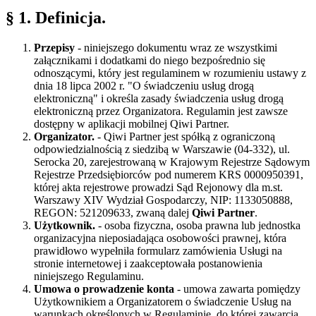
§ 1.
Definicja.
Przepisy
- niniejszego dokumentu wraz ze wszystkimi
załącznikami i dodatkami do niego bezpośrednio się
odnoszącymi, który jest regulaminem w rozumieniu ustawy z
dnia 18 lipca 2002 r. "O świadczeniu usług drogą
elektroniczną" i określa zasady świadczenia usług drogą
elektroniczną przez Organizatora. Regulamin jest zawsze
dostępny w aplikacji mobilnej Qiwi Partner.
Organizator.
- Qiwi Partner jest spółką z ograniczoną
odpowiedzialnością z siedzibą w Warszawie (04-332), ul.
Serocka 20, zarejestrowaną w Krajowym Rejestrze Sądowym
Rejestrze Przedsiębiorców pod numerem KRS 0000950391,
której akta rejestrowe prowadzi Sąd Rejonowy dla m.st.
Warszawy XIV Wydział Gospodarczy, NIP: 1133050888,
REGON: 521209633, zwaną dalej
Qiwi Partner
.
Użytkownik.
- osoba fizyczna, osoba prawna lub jednostka
organizacyjna nieposiadająca osobowości prawnej, która
prawidłowo wypełniła formularz zamówienia Usługi na
stronie internetowej i zaakceptowała postanowienia
niniejszego Regulaminu.
Umowa o prowadzenie konta
- umowa zawarta pomiędzy
Użytkownikiem a Organizatorem o świadczenie Usług na
warunkach określonych w Regulaminie, do której zawarcia