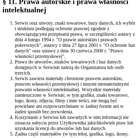
§ 11. Prawa autorskie i prawa własności
intelektualnej
Serwis oraz utwory, znaki towarowe, bazy danych, ich wybór
i struktura podlegają ochronie prawnej zgodnie z
obowiązującymi przepisami prawa, w szczególności ustawy z
dnia 4 lutego 1994 r. "O prawie autorskim i prawach
pokrewnych", ustawy z dnia 27 lipca 2001 r. "O ochronie baz
danych" oraz ustawy z dnia 30 czerwca 2000 r. "Prawo
własności przemysłowej".
Prawa do utworów, znaków towarowych i baz danych
dostępnych w Serwisie należą do Organizatora lub osób
trzecich.
Serwis zawiera materiały chronione prawem autorskim,
prawem własności przemysłowej i innymi niematerialnymi
prawami własności intelektualnej. Wszystkie materiały
zamieszczone w Serwisie, w tym grafika, znaki towarowe,
logo, ikony, zdjęcia, filmy i inne treści, nie mogą być
powielane ani rozpowszechniane w żadnej formie ani w
żaden sposób bez zezwolenia.
Korzystanie z Serwisu lub zawartych w nim informacji nie
oznacza nabycia przez Użytkownika jakichkolwiek praw lub
uzyskania licencji do utworów lub baz danych.
Żadna część materiałów (w tym tekst, grafika, logo, ikony,