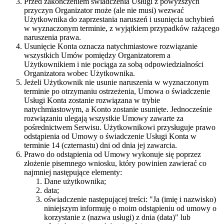
Przed zakończeniem świadczenia Usługi z powyższych
przyczyn Organizator może (ale nie musi) wezwać
Użytkownika do zaprzestania naruszeń i usunięcia uchybień
w wyznaczonym terminie, z wyjątkiem przypadków rażącego
naruszenia prawa.
Usunięcie Konta oznacza natychmiastowe rozwiązanie
wszystkich Umów pomiędzy Organizatorem a
Użytkownikiem i nie pociąga za sobą odpowiedzialności
Organizatora wobec Użytkownika.
Jeżeli Użytkownik nie usunie naruszenia w wyznaczonym
terminie po otrzymaniu ostrzeżenia, Umowa o świadczenie
Usługi Konta zostanie rozwiązana w trybie
natychmiastowym, a Konto zostanie usunięte. Jednocześnie
rozwiązaniu ulegają wszystkie Umowy zawarte za
pośrednictwem Serwisu. Użytkownikowi przysługuje prawo
odstąpienia od Umowy o świadczenie Usługi Konta w
terminie 14 (czternastu) dni od dnia jej zawarcia.
Prawo do odstąpienia od Umowy wykonuje się poprzez
złożenie pisemnego wniosku, który powinien zawierać co
najmniej następujące elementy:
Dane użytkownika;
data;
oświadczenie następującej treści: "Ja (imię i nazwisko)
niniejszym informuję o moim odstąpieniu od umowy o
korzystanie z (nazwa usługi) z dnia (data)" lub