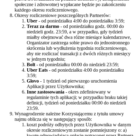
społeczne i zdrowotne) wypłacane będzie po zakończeniu
każdego okresu rozliczeniowego.
Okresy rozliczeniowe poszczególnych Partnerów:
Uber
- od poniedziałku 4:00 do poniedziałku 3:59;
Teraz za darmo
- od poniedziałku godz. 00:00 do
niedzieli godz. 23:59, a w przypadku, gdy tydzień
miałby obejmować dwa różne miesiące kalendarzowe,
Organizator zastrzega sobie prawo do jednostronnego
skrócenia lub wydłużenia tygodnia rozliczeniowego,
aby nie rozliczać transakcji z dwóch różnych miesięcy
w jednym tygodniu;
Bolt
- od poniedziałku 00:00 do niedzieli 23:59;
Uber Eats
- od poniedziałku 4:00 do poniedziałku
3:59;
Glovo
- 1 tydzień od pierwszego uruchomienia
Aplikacji przez Użytkownika;
Inne zastosowania
- okres zdefiniowany w
regulaminie tych aplikacji; w przypadku braku takiej
definicji, tydzień od poniedziałku 00:00 do niedzieli
23:59.
Wynagrodzenie należne Korzystającemu z tytułu umowy
najmu oblicza się w następujący sposób:
koszt podróży odbytych przez Użytkownika w danym
okresie rozliczeniowym zostanie pomniejszony o: a)
kwotę odpowiadającą opłacie potrąconej przez Partnera