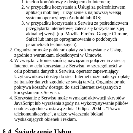
telefon komórkowy z dostępem do Internetu;
w przypadku korzystania z Usługi za pośrednictwem
aplikacji mobilnej - urządzenie z najnowszą wersją
systemu operacyjnego Android lub iOS;
w przypadku korzystania z Serwisu za pośrednictwem
przeglądarki internetowej zaleca się korzystanie z jej
aktualnej wersji (np. Mozilla Firefox, Google Chrome,
Safari lub innego oprogramowania o podobnych
parametrach technicznych).
Organizator może pobierać opłaty za korzystanie z Usługi
zgodnie z warunkami określonymi w Umowie.
W związku z koniecznością nawiązania połączenia z siecią
Internet w celu korzystania z Serwisu, w szczególności w
celu pobrania danych z Serwisu, operator zapewniający
Użytkownikowi dostęp do sieci Internet może naliczyć opłatę
za transfer danych zgodnie ze swoją taryfą. Organizator nie
pokrywa kosztów dostępu do sieci Internet związanych z
korzystaniem z Serwisu.
Korzystanie z Serwisu może wymagać aktywacji skryptów
JavaScript lub wyrażenia zgody na wykorzystywanie plików
cookies zgodnie z ustawą z dnia 16 lipca 2004 r. "Prawo
telekomunikacyjne", a także wyłączenia blokad
wyskakujących okienek i reklam.
§ 4. Świadczenie Usług