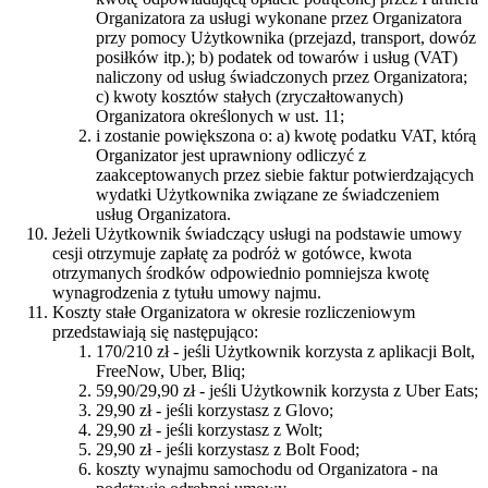
Organizatora za usługi wykonane przez Organizatora
przy pomocy Użytkownika (przejazd, transport, dowóz
posiłków itp.); b) podatek od towarów i usług (VAT)
naliczony od usług świadczonych przez Organizatora;
c) kwoty kosztów stałych (zryczałtowanych)
Organizatora określonych w ust. 11;
i zostanie powiększona o: a) kwotę podatku VAT, którą
Organizator jest uprawniony odliczyć z
zaakceptowanych przez siebie faktur potwierdzających
wydatki Użytkownika związane ze świadczeniem
usług Organizatora.
Jeżeli Użytkownik świadczący usługi na podstawie umowy
cesji otrzymuje zapłatę za podróż w gotówce, kwota
otrzymanych środków odpowiednio pomniejsza kwotę
wynagrodzenia z tytułu umowy najmu.
Koszty stałe Organizatora w okresie rozliczeniowym
przedstawiają się następująco:
170/210 zł - jeśli Użytkownik korzysta z aplikacji Bolt,
FreeNow, Uber, Bliq;
59,90/29,90 zł - jeśli Użytkownik korzysta z Uber Eats;
29,90 zł - jeśli korzystasz z Glovo;
29,90 zł - jeśli korzystasz z Wolt;
29,90 zł - jeśli korzystasz z Bolt Food;
koszty wynajmu samochodu od Organizatora - na