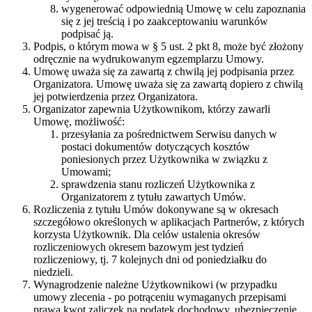
wygenerować odpowiednią Umowę w celu zapoznania
się z jej treścią i po zaakceptowaniu warunków
podpisać ją.
Podpis, o którym mowa w § 5 ust. 2 pkt 8, może być złożony
odręcznie na wydrukowanym egzemplarzu Umowy.
Umowę uważa się za zawartą z chwilą jej podpisania przez
Organizatora. Umowę uważa się za zawartą dopiero z chwilą
jej potwierdzenia przez Organizatora.
Organizator zapewnia Użytkownikom, którzy zawarli
Umowę, możliwość:
przesyłania za pośrednictwem Serwisu danych w
postaci dokumentów dotyczących kosztów
poniesionych przez Użytkownika w związku z
Umowami;
sprawdzenia stanu rozliczeń Użytkownika z
Organizatorem z tytułu zawartych Umów.
Rozliczenia z tytułu Umów dokonywane są w okresach
szczegółowo określonych w aplikacjach Partnerów, z których
korzysta Użytkownik. Dla celów ustalenia okresów
rozliczeniowych okresem bazowym jest tydzień
rozliczeniowy, tj. 7 kolejnych dni od poniedziałku do
niedzieli.
Wynagrodzenie należne Użytkownikowi (w przypadku
umowy zlecenia - po potrąceniu wymaganych przepisami
prawa kwot zaliczek na podatek dochodowy, ubezpieczenie