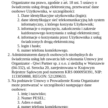
Organizator ma prawo, zgodnie z art. 18 ust. 5 ustawy o
świadczeniu usług drogą elektroniczną, przetwarzać dane
osobowe Użytkownika, w szczególności:
Dane identyfikacyjne użytkownika (login);
dane identyfikujące sieć telekomunikacyjną lub system
informatyczny, z którego korzysta Użytkownik;
informacje o rozpoczęciu, zakończeniu i zakresie
każdorazowego korzystania z usługi elektronicznej;
informacje o korzystaniu przez Użytkownika z usług
świadczonych drogą elektroniczną;
login i hasło;
numer telefonu komórkowego.
Administratorem danych osobowych niezbędnych do
świadczenia usług lub zawarcia lub wykonania Umowy jest
Organizator - Qiwi Partner sp. z o.o. z siedzibą w Warszawie
(04-332), ul. Serocka 20, zarejestrowana w Krajowym
Rejestrze Sądowym pod numerem KRS 0000950391, NIP:
1133050888, REGON: 521209633.
Na podstawie Umowy o Prowadzenie Konta Organizator
może przetwarzać w szczególności następujące dane
osobowe:
imię i nazwisko;
Numer PESEL;
Adres e-mail;
numer telefonu komórkowego;