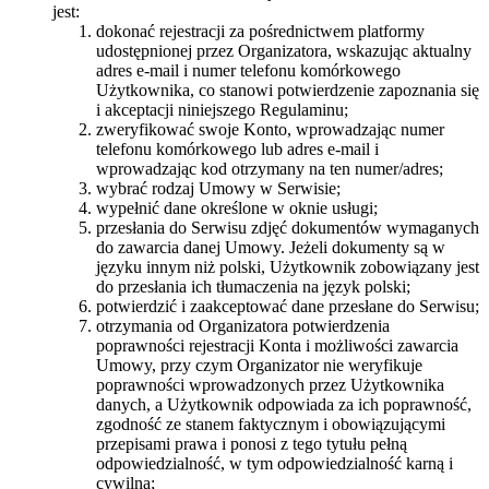
jest:
dokonać rejestracji za pośrednictwem platformy
udostępnionej przez Organizatora, wskazując aktualny
adres e-mail i numer telefonu komórkowego
Użytkownika, co stanowi potwierdzenie zapoznania się
i akceptacji niniejszego Regulaminu;
zweryfikować swoje Konto, wprowadzając numer
telefonu komórkowego lub adres e-mail i
wprowadzając kod otrzymany na ten numer/adres;
wybrać rodzaj Umowy w Serwisie;
wypełnić dane określone w oknie usługi;
przesłania do Serwisu zdjęć dokumentów wymaganych
do zawarcia danej Umowy. Jeżeli dokumenty są w
języku innym niż polski, Użytkownik zobowiązany jest
do przesłania ich tłumaczenia na język polski;
potwierdzić i zaakceptować dane przesłane do Serwisu;
otrzymania od Organizatora potwierdzenia
poprawności rejestracji Konta i możliwości zawarcia
Umowy, przy czym Organizator nie weryfikuje
poprawności wprowadzonych przez Użytkownika
danych, a Użytkownik odpowiada za ich poprawność,
zgodność ze stanem faktycznym i obowiązującymi
przepisami prawa i ponosi z tego tytułu pełną
odpowiedzialność, w tym odpowiedzialność karną i
cywilną;