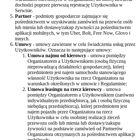
dochodzi poprzez pierwszą rejestrację Użytkownika w
Serwisie.
Partner
- podmioty gospodarcze zajmujące się
pośrednictwem w uzyskiwaniu zamówień na przewóz osób
lub mienia lub dostawę/zakup żywności za pośrednictwem
aplikacji mobilnych, w tym Uber, Bolt, Free Now, Glovo i
innych.
Umowy
- umowy zawierane w celu świadczenia usług przez
Użytkowników. Oznacza to następujące umowy:
Umowa najmu od kierowcy
- umowa pomiędzy
Organizatorem a Użytkownikiem (osobą fizyczną
nieprowadzącą działalności gospodarczej), której
przedmiotem jest najem samochodu stanowiącego
własność Użytkownika na rzecz Organizatora na
warunkach określonych w umowie i Regulaminie;
Umowa leasingu na rzecz kierowcy
- umowa
pomiędzy Organizatorem a Użytkownikiem (zarówno
indywidualnym przedsiębiorcą, jak i osobą fizyczną
niebędącą przedsiębiorcą), której przedmiotem jest
najem pojazdu przez Organizatora na rzecz
Użytkownika w celu osobistej realizacji zleceń
przewozu osób lub mienia lub dostawy/zakupu
żywności na podstawie zamówień od Partnerów
Organizatora otrzymanych za pośrednictwem aplikacji
mobilnych;