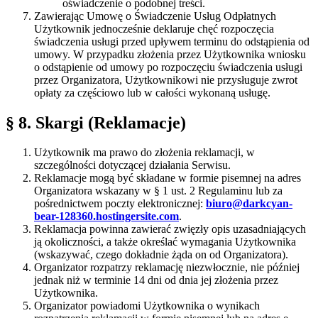
oświadczenie o podobnej treści.
Zawierając Umowę o Świadczenie Usług Odpłatnych
Użytkownik jednocześnie deklaruje chęć rozpoczęcia
świadczenia usługi przed upływem terminu do odstąpienia od
umowy. W przypadku złożenia przez Użytkownika wniosku
o odstąpienie od umowy po rozpoczęciu świadczenia usługi
przez Organizatora, Użytkownikowi nie przysługuje zwrot
opłaty za częściowo lub w całości wykonaną usługę.
§ 8. Skargi (Reklamacje)
Użytkownik ma prawo do złożenia reklamacji, w
szczególności dotyczącej działania Serwisu.
Reklamacje mogą być składane w formie pisemnej na adres
Organizatora wskazany w § 1 ust. 2 Regulaminu lub za
pośrednictwem poczty elektronicznej:
biuro@darkcyan-
bear-128360.hostingersite.com
.
Reklamacja powinna zawierać zwięzły opis uzasadniających
ją okoliczności, a także określać wymagania Użytkownika
(wskazywać, czego dokładnie żąda on od Organizatora).
Organizator rozpatrzy reklamację niezwłocznie, nie później
jednak niż w terminie 14 dni od dnia jej złożenia przez
Użytkownika.
Organizator powiadomi Użytkownika o wynikach