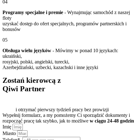
04
Programy specjalne i premie
- Wynajmując samochód z naszej
floty
uzyskać dostęp do ofert specjalnych, programów partnerskich i
bonusów
05
Obsługa wielu języków
- Mówimy w ponad 10 językach:
ukraiński,
rosyjski, polski, angielski, turecki,
Azerbejdżański, uzbecki, kazachski i inne języki
Zostań kierowcą z
Qiwi Partner
i otrzymać pierwszy tydzień pracy bez prowizji
Wypełnij formularz, a my pomożemy Ci sporządzić dokumenty i
rozpocząć pracę tak szybko, jak to możliwe
w ciągu 24-48 godzin
Imię
Miasto
Telefon*.