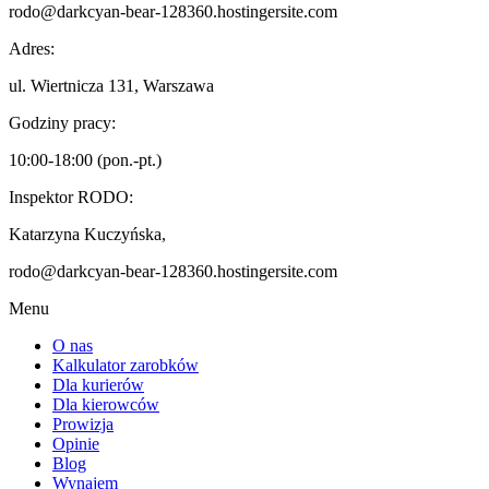
rodo@darkcyan-bear-128360.hostingersite.com
Adres:
ul. Wiertnicza 131, Warszawa
Godziny pracy:
10:00-18:00 (pon.-pt.)
Inspektor RODO:
Katarzyna Kuczyńska,
rodo@darkcyan-bear-128360.hostingersite.com
Menu
O nas
Kalkulator zarobków
Dla kurierów
Dla kierowców
Prowizja
Opinie
Blog
Wynajem