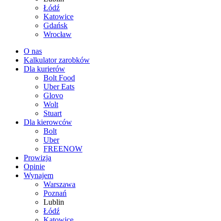
Łódź
Katowice
Gdańsk
Wrocław
O nas
Kalkulator zarobków
Dla kurierów
Bolt Food
Uber Eats
Glovo
Wolt
Stuart
Dla kierowców
Bolt
Uber
FREENOW
Prowizja
Opinie
Wynajem
Warszawa
Poznań
Lublin
Łódź
Katowice