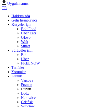
Uygulamamız
TR
Hakkımızda
Gelir hesaplayıcı
Kuryeler için
Bolt Food
Uber Eats
Glovo
Wolt
Stuart
Sürücüler için
Bolt
Uber
FREENOW
Tarifeler
Yorumlar
Kiralık
Varşova
Poznan
Lublin
Lodz
Katowice
Gdańsk
Wrocław