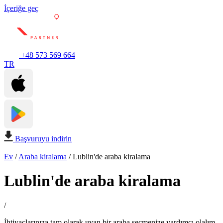
İçeriğe geç
+48 573 569 664
TR
Başvuruyu indirin
Ev
/
Araba kiralama
/
Lublin'de araba kiralama
Lublin'de araba kiralama
/
İhtiyaçlarınıza tam olarak uyan bir araba seçmenize yardımcı olalım