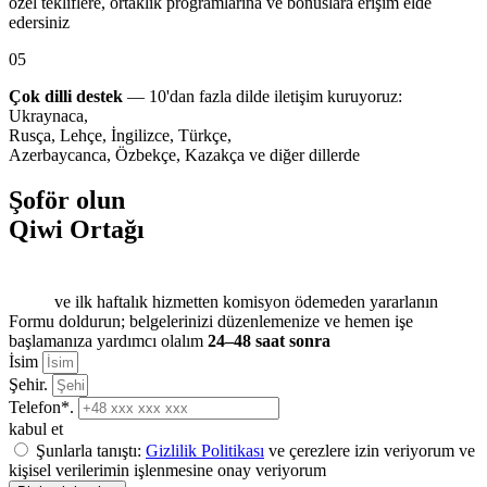
özel tekliflere, ortaklık programlarına ve bonuslara erişim elde
edersiniz
05
Çok dilli destek
— 10'dan fazla dilde iletişim kuruyoruz:
Ukraynaca,
Rusça, Lehçe, İngilizce, Türkçe,
Azerbaycanca, Özbekçe, Kazakça ve diğer dillerde
Şoför olun
Qiwi Ortağı
ve ilk haftalık hizmetten komisyon ödemeden yararlanın
Formu doldurun; belgelerinizi düzenlemenize ve hemen işe
başlamanıza yardımcı olalım
24–48 saat sonra
İsim
Şehir.
Telefon*.
kabul et
Şunlarla tanıştı:
Gizlilik Politikası
ve çerezlere izin veriyorum ve
kişisel verilerimin işlenmesine onay veriyorum