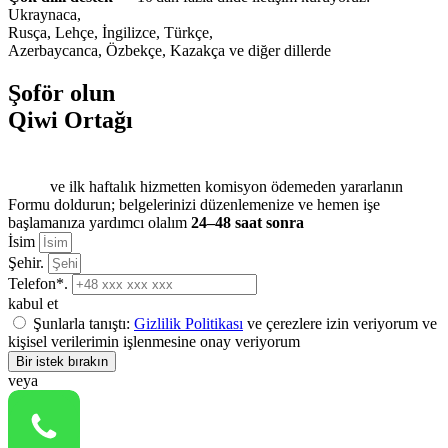
Ukraynaca,
Rusça, Lehçe, İngilizce, Türkçe,
Azerbaycanca, Özbekçe, Kazakça ve diğer dillerde
Şoför olun
Qiwi Ortağı
ve ilk haftalık hizmetten komisyon ödemeden yararlanın
Formu doldurun; belgelerinizi düzenlemenize ve hemen işe
başlamanıza yardımcı olalım
24–48 saat sonra
İsim
Şehir.
Telefon*.
kabul et
Şunlarla tanıştı:
Gizlilik Politikası
ve çerezlere izin veriyorum ve
kişisel verilerimin işlenmesine onay veriyorum
Bir istek bırakın
veya