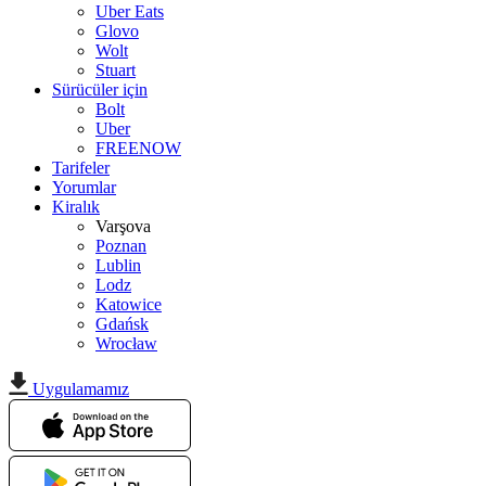
Uber Eats
Glovo
Wolt
Stuart
Sürücüler için
Bolt
Uber
FREENOW
Tarifeler
Yorumlar
Kiralık
Varşova
Poznan
Lublin
Lodz
Katowice
Gdańsk
Wrocław
Uygulamamız