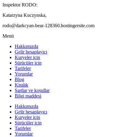
Inspektor RODO:
Katarzyna Kuczynska,
rodo@darkcyan-bear-128360.hostingersite.com
Menü
Hakkımızda
Gelir hesaplayıcı
Kuryeler için
Sürücüler için
Tarifeler
Yorumlar
Blog
Kiralık
Şartlar ve koşullar
Bilgi maddesi
Hakkımızda
Gelir hesaplayıcı
Kuryeler için
Sürücüler için
Tarifeler
Yorumlar