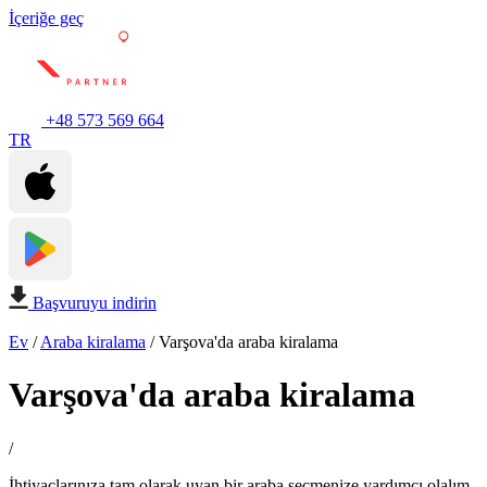
İçeriğe geç
+48 573 569 664
TR
Başvuruyu indirin
Ev
/
Araba kiralama
/
Varşova'da araba kiralama
Varşova'da araba kiralama
/
İhtiyaçlarınıza tam olarak uyan bir araba seçmenize yardımcı olalım