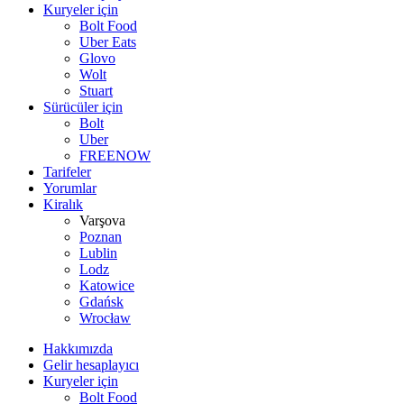
Kuryeler için
Bolt Food
Uber Eats
Glovo
Wolt
Stuart
Sürücüler için
Bolt
Uber
FREENOW
Tarifeler
Yorumlar
Kiralık
Varşova
Poznan
Lublin
Lodz
Katowice
Gdańsk
Wrocław
Hakkımızda
Gelir hesaplayıcı
Kuryeler için
Bolt Food