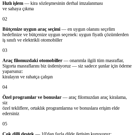
Hızlı işlem
— kira sözleşmesinin derhal imzalanması
ve sahaya çıkma
02
Bütçenize uygun araç seçimi
— en uygun olanını seçelim
hedefinize ve bütçenize uygun seçenek: uygun fiyatlı çözümlerden
iş sınıfı ve elektrikli otomobiller
03
Araç filomuzdaki otomobiller
— onarımla ilgili tüm masraflar,
Sigorta masraflarını biz üstleniyoruz — siz sadece şunlar için ödeme
yaparsınız:
kiralayın ve rahatça çalışın
04
Özel programlar ve bonuslar
— araç filomuzdan araç kiralama,
siz
özel tekliflere, ortaklık programlarına ve bonuslara erişim elde
edersiniz
05
Çok dilli destek
— 10'dan fazla dilde iletişim kuruyoruz: