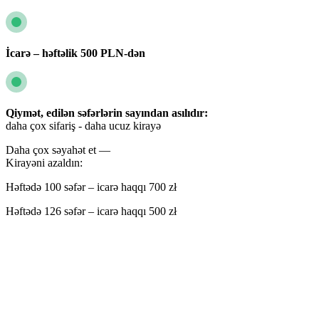
İcarə – həftəlik 500 PLN-dən
Qiymət, edilən səfərlərin sayından asılıdır:
daha çox sifariş - daha ucuz kirayə
Daha çox səyahət et —
Kirayəni azaldın:
Həftədə 100 səfər – icarə haqqı 700 zł
Həftədə 126 səfər – icarə haqqı 500 zł