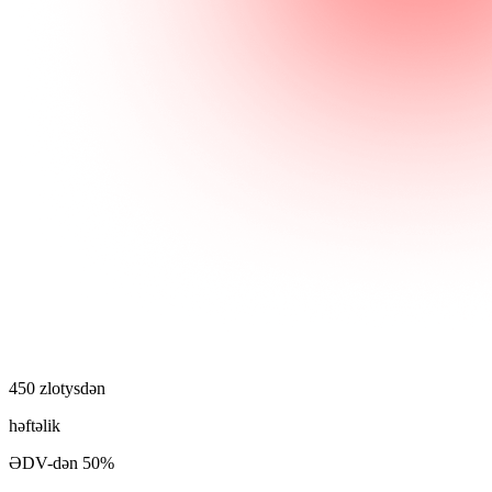
450 zlotysdən
həftəlik
ƏDV-dən 50%