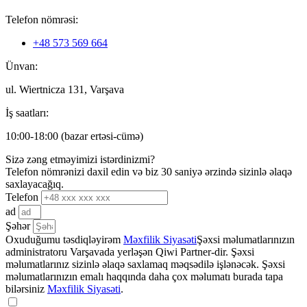
Telefon nömrəsi:
+48 573 569 664
Ünvan:
ul. Wiertnicza 131, Varşava
İş saatları:
10:00-18:00 (bazar ertəsi-cümə)
Sizə zəng etməyimizi istərdinizmi?
Telefon nömrənizi daxil edin və biz 30 saniyə ərzində sizinlə əlaqə
saxlayacağıq.
Telefon
ad
Şəhər
Oxuduğumu təsdiqləyirəm
Məxfilik Siyasəti
Şəxsi məlumatlarınızın
administratoru Varşavada yerləşən Qiwi Partner-dir. Şəxsi
məlumatlarınız sizinlə əlaqə saxlamaq məqsədilə işlənəcək. Şəxsi
məlumatlarınızın emalı haqqında daha çox məlumatı burada tapa
bilərsiniz
Məxfilik Siyasəti
.