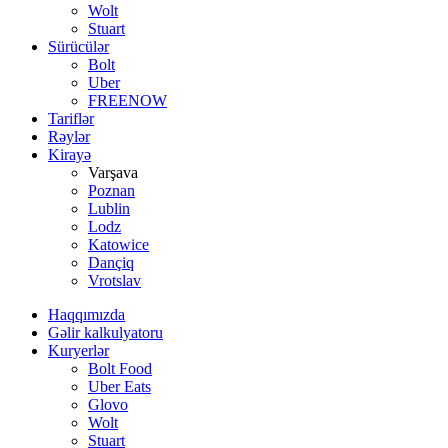
Wolt
Stuart
Sürücülər
Bolt
Uber
FREENOW
Tariflər
Rəylər
Kirayə
Varşava
Poznan
Lublin
Lodz
Katowice
Dançiq
Vrotslav
Haqqımızda
Gəlir kalkulyatoru
Kuryerlər
Bolt Food
Uber Eats
Glovo
Wolt
Stuart