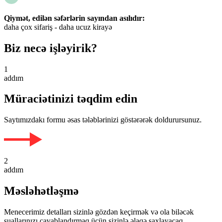
Qiymət, edilən səfərlərin sayından asılıdır:
daha çox sifariş - daha ucuz kirayə
Biz necə işləyirik?
1
addım
Müraciətinizi təqdim edin
Saytımızdakı formu əsas tələblərinizi göstərərək doldurursunuz.
2
addım
Məsləhətləşmə
Menecerimiz detalları sizinlə gözdən keçirmək və ola biləcək
suallarınızı cavablandırmaq üçün sizinlə əlaqə saxlayacaq.