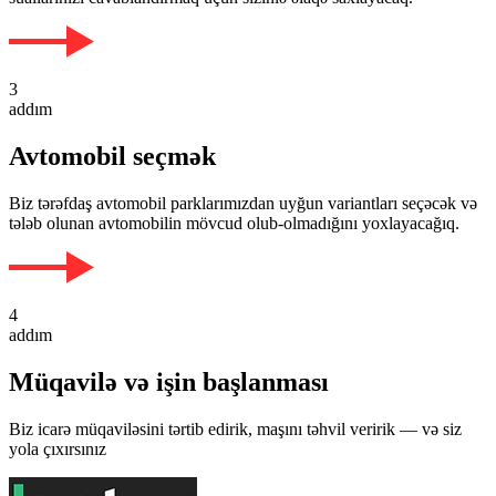
3
addım
Avtomobil seçmək
Biz tərəfdaş avtomobil parklarımızdan uyğun variantları seçəcək və
tələb olunan avtomobilin mövcud olub-olmadığını yoxlayacağıq.
4
addım
Müqavilə və işin başlanması
Biz icarə müqaviləsini tərtib edirik, maşını təhvil veririk — və siz
yola çıxırsınız