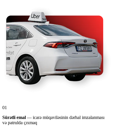
01
Sürətli emal
— icarə müqaviləsinin dərhal imzalanması
və patrulda çıxmaq