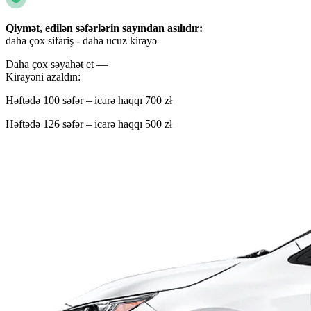
Qiymət, edilən səfərlərin sayından asılıdır:
daha çox sifariş - daha ucuz kirayə
Daha çox səyahət et —
Kirayəni azaldın:
Həftədə 100 səfər – icarə haqqı 700 zł
Həftədə 126 səfər – icarə haqqı 500 zł