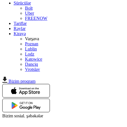
Sürücülər
Bolt
Uber
FREENOW
Tariflər
Rəylər
Kirayə
Varşava
Poznan
Lublin
Lodz
Katowice
Dançiq
Vrotslav
Bizim proqram
Bizim sosial. şəbəkələr