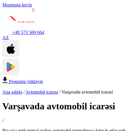
Məzmuna keçin
+48 573 569 664
AZ
Proqramı yükləyin
Ana səhifə
/
Avtomobil icarəsi
/
Varşavada avtomobil icarəsi
Varşavada avtomobil icarəsi
/
Biz sizə mükəmməl uyğun avtomobil tapmağınıza kömək edəcəyik.