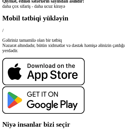
Qiymət, edilən səfərlərin sayından asılıdır:
daha çox sifariş - daha ucuz kirayə
Mobil tətbiqi yükləyin
/
Gəliriniz tamamilə olan bir tətbiq
Nəzarət altındadır, bütün xidmətlər və dəstək həmişə əlinizin çatdığı
yerdədir.
Niyə insanlar bizi seçir