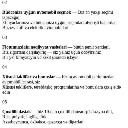
02
Büdcənizə uyğun avtomobil seçmək
— Biz ən yaxşı seçimi
tapacağıq
Ehtiyaclarınıza və büdcənizə uyğun seçimlər: əlverişli həllərdən
Biznes sinfi və elektrik avtomobilləri
03
Flotumuzdakı nəqliyyat vasitələri
— bütün təmir xərcləri,
Biz sığortanı qarşılayırıq — siz yalnız üçün ödəyirsiniz
Bir yer kirayələyin və sakit şəraitdə işləyin
04
Xüsusi təkliflər və bonuslar
— bizim avtomobil parkımızdan
avtomobil icarəsi, siz
Xüsusi təkliflərə, tərəfdaşlıq proqramlarına və bonuslara çıxış əldə
edin
05
Çoxdilli dəstək
— biz 10-dan çox dil danışırıq: Ukrayna dili,
Rus, polyak, ingilis, türk
Azərbaycanca, özbəkcə, qazaxça və digərləri