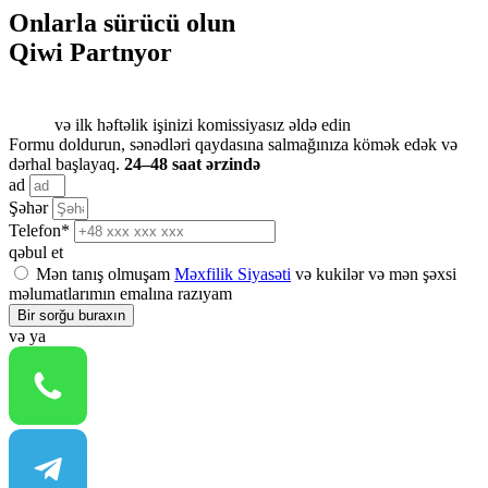
Onlarla sürücü olun
Qiwi Partnyor
və ilk həftəlik işinizi komissiyasız əldə edin
Formu doldurun, sənədləri qaydasına salmağınıza kömək edək və
dərhal başlayaq.
24–48 saat ərzində
ad
Şəhər
Telefon*
qəbul et
Mən tanış olmuşam
Məxfilik Siyasəti
və kukilər və mən şəxsi
məlumatlarımın emalına razıyam
Bir sorğu buraxın
və ya