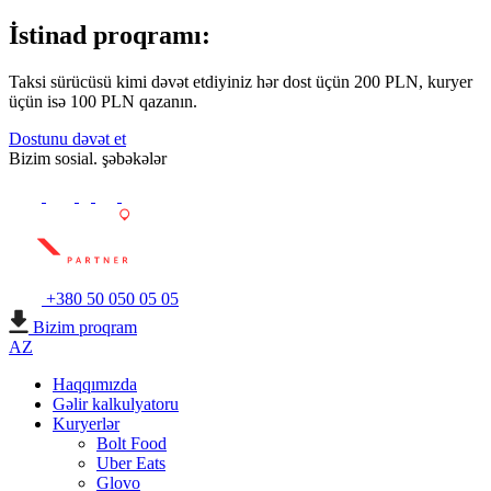
İstinad proqramı:
Taksi sürücüsü kimi dəvət etdiyiniz hər dost üçün 200 PLN, kuryer
üçün isə 100 PLN qazanın.
Dostunu dəvət et
Bizim sosial. şəbəkələr
+380 50 050 05 05
Bizim proqram
AZ
Haqqımızda
Gəlir kalkulyatoru
Kuryerlər
Bolt Food
Uber Eats
Glovo