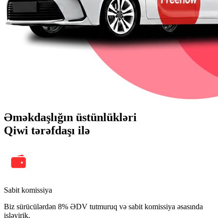
Əməkdaşlığın üstünlükləri
Qiwi tərəfdaşı ilə
Sabit komissiya
Biz sürücülərdən 8% ƏDV tutmuruq və sabit komissiya əsasında
işləyirik.