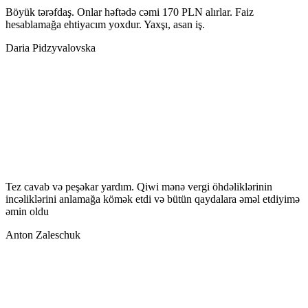
Böyük tərəfdaş. Onlar həftədə cəmi 170 PLN alırlar. Faiz
hesablamağa ehtiyacım yoxdur. Yaxşı, asan iş.
Daria Pidzyvalovska
Tez cavab və peşəkar yardım. Qiwi mənə vergi öhdəliklərinin
incəliklərini anlamağa kömək etdi və bütün qaydalara əməl etdiyimə
əmin oldu
Anton Zaleschuk