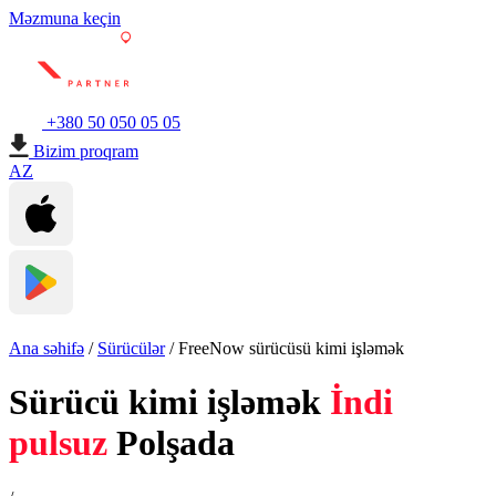
Məzmuna keçin
+380 50 050 05 05
Bizim proqram
AZ
Ana səhifə
/
Sürücülər
/
FreeNow sürücüsü kimi işləmək
Sürücü kimi işləmək
İndi
pulsuz
Polşada