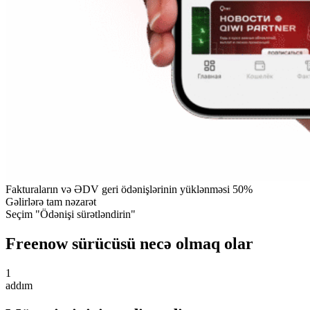
Fakturaların və ƏDV geri ödənişlərinin yüklənməsi 50%
Gəlirlərə tam nəzarət
Seçim "Ödənişi sürətləndirin"
Freenow sürücüsü necə olmaq olar
1
addım