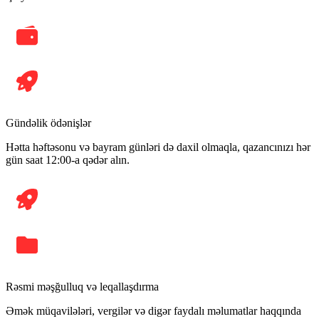
Gündəlik ödənişlər
Hətta həftəsonu və bayram günləri də daxil olmaqla, qazancınızı hər
gün saat 12:00-a qədər alın.
Rəsmi məşğulluq və leqallaşdırma
Əmək müqavilələri, vergilər və digər faydalı məlumatlar haqqında