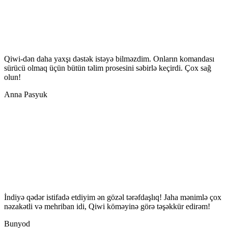
Qiwi-dən daha yaxşı dəstək istəyə bilməzdim. Onların komandası
sürücü olmaq üçün bütün təlim prosesini səbirlə keçirdi. Çox sağ
olun!
Anna Pasyuk
İndiyə qədər istifadə etdiyim ən gözəl tərəfdaşlıq! Jaha mənimlə çox
nəzakətli və mehriban idi, Qiwi köməyinə görə təşəkkür edirəm!
Bunyod