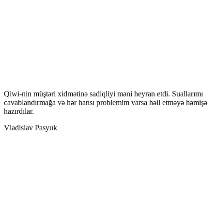
Qiwi-nin müştəri xidmətinə sadiqliyi məni heyran etdi. Suallarımı
cavablandırmağa və hər hansı problemim varsa həll etməyə həmişə
hazırdılar.
Vladislav Pasyuk