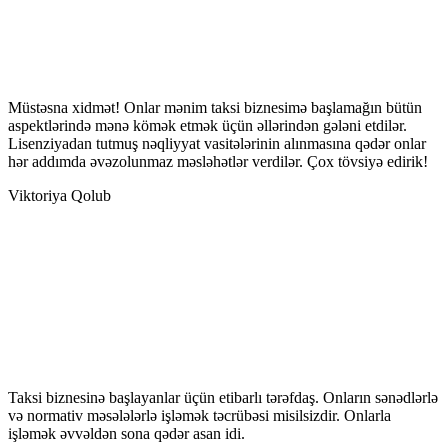
Müstəsna xidmət! Onlar mənim taksi biznesimə başlamağın bütün
aspektlərində mənə kömək etmək üçün əllərindən gələni etdilər.
Lisenziyadan tutmuş nəqliyyat vasitələrinin alınmasına qədər onlar
hər addımda əvəzolunmaz məsləhətlər verdilər. Çox tövsiyə edirik!
Viktoriya Qolub
Taksi biznesinə başlayanlar üçün etibarlı tərəfdaş. Onların sənədlərlə
və normativ məsələlərlə işləmək təcrübəsi misilsizdir. Onlarla
işləmək əvvəldən sona qədər asan idi.