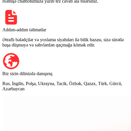
Həmişə chatbotumuza yazıb tez cavab ala bilərsiniz.
Addım-addım təlimatlar
Ətraflı bələdçilər və yoxlama siyahıları ilə bilik bazası, sizə sürətlə
başa düşməyə və səhvlərdən qaçmağa kömək edir.
Biz sizin dilinizdə danışırıq
Rus, İngilis, Polşa, Ukrayna, Tacik, Özbək, Qazax, Türk, Gürcü,
Azərbaycan