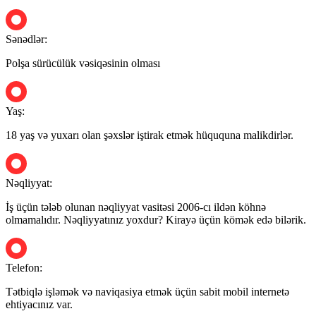
Sənədlər:
Polşa sürücülük vəsiqəsinin olması
Yaş:
18 yaş və yuxarı olan şəxslər iştirak etmək hüququna malikdirlər.
Nəqliyyat:
İş üçün tələb olunan nəqliyyat vasitəsi 2006-cı ildən köhnə
olmamalıdır. Nəqliyyatınız yoxdur? Kirayə üçün kömək edə bilərik.
Telefon:
Tətbiqlə işləmək və naviqasiya etmək üçün sabit mobil internetə
ehtiyacınız var.