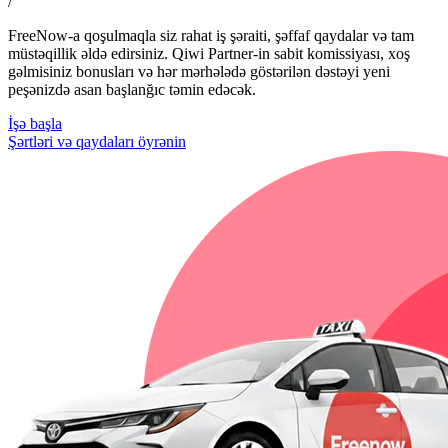
/
FreeNow-a qoşulmaqla siz rahat iş şəraiti, şəffaf qaydalar və tam
müstəqillik əldə edirsiniz. Qiwi Partner-in sabit komissiyası, xoş
gəlmisiniz bonusları və hər mərhələdə göstərilən dəstəyi yeni
peşənizdə asan başlanğıc təmin edəcək.
İşə başla
Şərtləri və qaydaları öyrənin