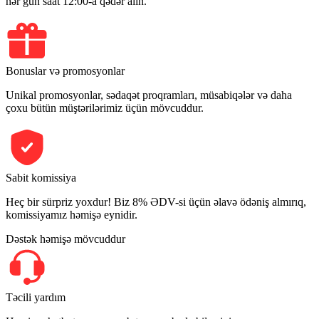
hər gün saat 12:00-a qədər alın.
Bonuslar və promosyonlar
Unikal promosyonlar, sədaqət proqramları, müsabiqələr və daha
çoxu bütün müştərilərimiz üçün mövcuddur.
Sabit komissiya
Heç bir sürpriz yoxdur! Biz 8% ƏDV-si üçün əlavə ödəniş almırıq,
komissiyamız həmişə eynidir.
Dəstək həmişə mövcuddur
Təcili yardım