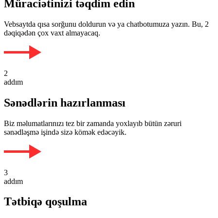
Müraciətinizi təqdim edin
Vebsaytda qısa sorğunu doldurun və ya chatbotumuza yazın. Bu, 2
dəqiqədən çox vaxt almayacaq.
2
addım
Sənədlərin hazırlanması
Biz məlumatlarınızı tez bir zamanda yoxlayıb bütün zəruri
sənədləşmə işində sizə kömək edəcəyik.
3
addım
Tətbiqə qoşulma