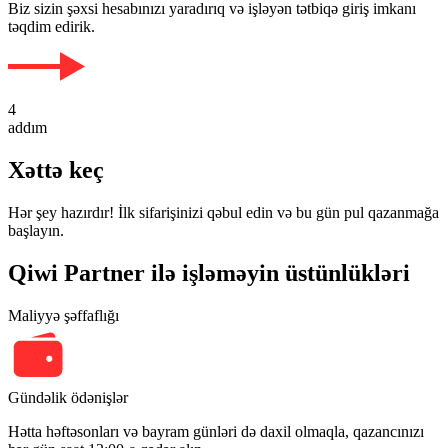
Biz sizin şəxsi hesabınızı yaradırıq və işləyən tətbiqə giriş imkanı
təqdim edirik.
4
addım
Xəttə keç
Hər şey hazırdır! İlk sifarişinizi qəbul edin və bu gün pul qazanmağa
başlayın.
Qiwi Partner ilə işləməyin üstünlükləri
Maliyyə şəffaflığı
Gündəlik ödənişlər
Hətta həftəsonları və bayram günləri də daxil olmaqla, qazancınızı