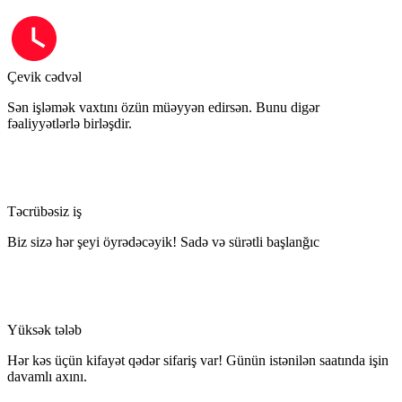
Çevik cədvəl
Sən işləmək vaxtını özün müəyyən edirsən. Bunu digər
fəaliyyətlərlə birləşdir.
Təcrübəsiz iş
Biz sizə hər şeyi öyrədəcəyik! Sadə və sürətli başlanğıc
Yüksək tələb
Hər kəs üçün kifayət qədər sifariş var! Günün istənilən saatında işin
davamlı axını.