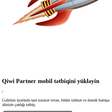
Qiwi Partner mobil tətbiqini yükləyin
/
Gəliriniz üzərində tam nəzarət verən, bütün xidmət və dəstək həmişə
əlinizin çatdığı tətbiq.