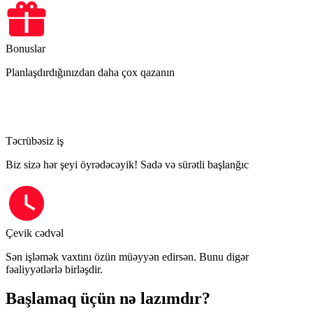
Bonuslar
Planlaşdırdığınızdan daha çox qazanın
Təcrübəsiz iş
Biz sizə hər şeyi öyrədəcəyik! Sadə və sürətli başlanğıc
Çevik cədvəl
Sən işləmək vaxtını özün müəyyən edirsən. Bunu digər
fəaliyyətlərlə birləşdir.
Başlamaq üçün nə lazımdır?