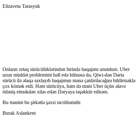
Elizaveta Tarasyuk
Onların ortaq sürücülüklərindən birində baqajımı unutdum. Uber
uzun müddət problemimi həll edə bilməsə də, Qiwi-dən Daria
sürücü ilə əlaqə saxlayıb baqajımın mənə çatdırılacağını bildirməklə
çox kömək etdi. Həm sürücüyə, həm də məni Uber üçün əlavə
ödəniş etməkdən xilas edən Dəryaya təşəkkür edirəm.
Bu mənim bu şirkətlə şəxsi təcrübəmdir.
Burak Aslankent