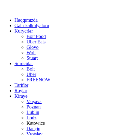
Haqqımızda
Gəlir kalkulyatoru
Kuryerlər
Bolt Food
Uber Eats
Glovo
Wolt
Stuart
Sürücülər
Bolt
Uber
FREENOW
Tariflər
Rəylər
Kirayə
Varşava
Poznan
Lublin
Lodz
Katowice
Dançiq
Vrotslav