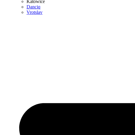
Katowice
Dançiq
Vrotslav