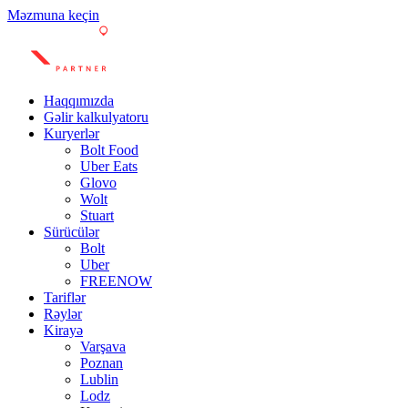
Məzmuna keçin
Haqqımızda
Gəlir kalkulyatoru
Kuryerlər
Bolt Food
Uber Eats
Glovo
Wolt
Stuart
Sürücülər
Bolt
Uber
FREENOW
Tariflər
Rəylər
Kirayə
Varşava
Poznan
Lublin
Lodz