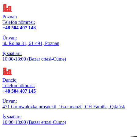
Poznan
Telefon nömrəsi:
+48 504 407 148
Ünvan:
ul. Rolna 31, 61-491, Poznan
İş saatları:
10:00-18:00 (Bazar ertəsi-Cümə)
Dançiq
Telefon nömrəsi:
+48 504 407 145
Ünvan:
471 Grunwaldzka prospekti, 16-cı mənzil, CH Familia, Qdańsk
İş saatları:
10:00-18:00 (Bazar ertəsi-Cümə)