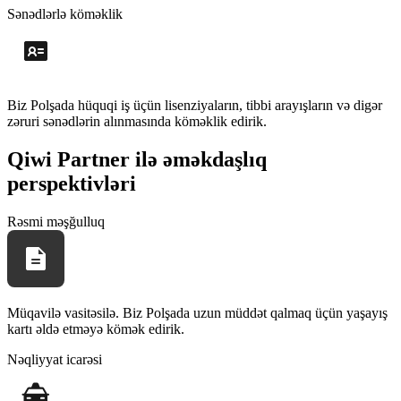
Sənədlərlə köməklik
Biz Polşada hüquqi iş üçün lisenziyaların, tibbi arayışların və digər
zəruri sənədlərin alınmasında köməklik edirik.
Qiwi Partner ilə əməkdaşlıq
perspektivləri
Rəsmi məşğulluq
Müqavilə vasitəsilə. Biz Polşada uzun müddət qalmaq üçün yaşayış
kartı əldə etməyə kömək edirik.
Nəqliyyat icarəsi