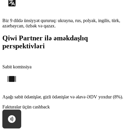
Biz 9 dildə ünsiyyət qururuq: ukrayna, rus, polyak, ingilis, türk,
azərbaycan, özbək və qazax.
Qiwi Partner ilə əməkdaşlıq
perspektivləri
Sabit komissiya
Aşağı sabit ödənişlər, gizli ödənişlər və əlavə ƏDV yoxdur (8%).
Fakturalar üçün cashback