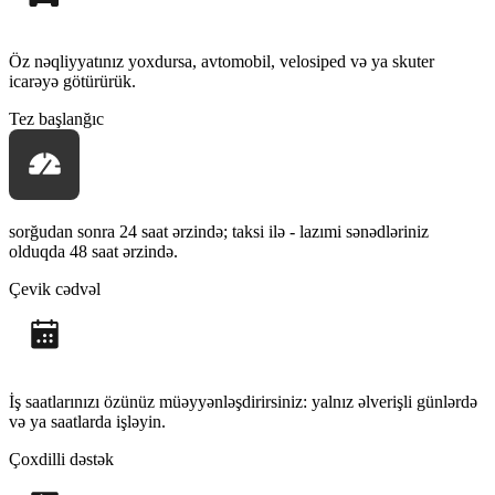
Öz nəqliyyatınız yoxdursa, avtomobil, velosiped və ya skuter
icarəyə götürürük.
Tez başlanğıc
sorğudan sonra 24 saat ərzində; taksi ilə - lazımi sənədləriniz
olduqda 48 saat ərzində.
Çevik cədvəl
İş saatlarınızı özünüz müəyyənləşdirirsiniz: yalnız əlverişli günlərdə
və ya saatlarda işləyin.
Çoxdilli dəstək