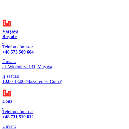
Varşava
Baş ofis
Telefon nömrəsi:
+48 573 569 664
Ünvan:
ul. Wiertnicza 131, Varşava
İş saatları:
10:00-18:00 (Bazar ertəsi-Cümə)
Lodz
Telefon nömrəsi:
+48 731 519 612
Ünvan: