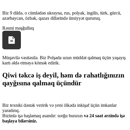
Biz 9 dildə, o cümlədən ukrayna, rus, polyak, ingilis, türk, gürcü,
azərbaycan, özbək, qazax dillərində ünsiyyət qururuq.
Rəsmi məşğulluq
Müqavilə vasitəsilə. Biz Polşada uzun müddət qalmaq üçün yaşayış
kartı əldə etməyə kömək edirik.
Qiwi təkcə iş deyil, həm də rahatlığınızın
qayğısına qalmaq üçündür
Biz texniki dəstək veririk və yeni ölkədə inkişaf üçün imkanlar
yaradırıq.
Bizimlə işə başlamaq asandır: sorğu buraxın
və 24 saat ərzində işə
başlaya bilərsiniz.