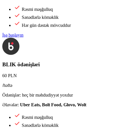
Rəsmi məşğulluq
Sənədlərlə köməklik
Hər gün dəstək mövcuddur
İşə başlayın
BLIK ödənişləri
60 PLN
/həftə
Ödənişlər: heç bir məhdudiyyət yoxdur
Əlavələr:
Uber Eats, Bolt Food, Glovo, Wolt
Rəsmi məşğulluq
Sənədlərlə köməklik