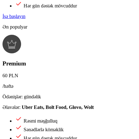
Hər gün dəstək mövcuddur
İşə başlayın
Ən populyar
Premium
60 PLN
/həftə
Ödənişlər: gündəlik
Əlavələr:
Uber Eats, Bolt Food, Glovo, Wolt
Rəsmi məşğulluq
Sənədlərlə köməklik
Hər gün dəstək mövcuddur