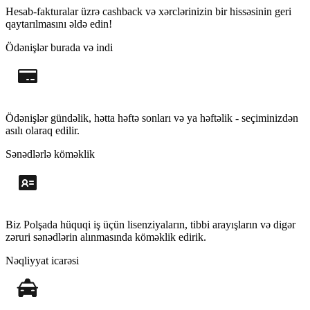
Hesab-fakturalar üzrə cashback və xərclərinizin bir hissəsinin geri
qaytarılmasını əldə edin!
Ödənişlər burada və indi
Ödənişlər gündəlik, hətta həftə sonları və ya həftəlik - seçiminizdən
asılı olaraq edilir.
Sənədlərlə köməklik
Biz Polşada hüquqi iş üçün lisenziyaların, tibbi arayışların və digər
zəruri sənədlərin alınmasında köməklik edirik.
Nəqliyyat icarəsi