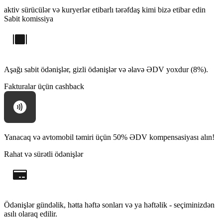
aktiv sürücülər və kuryerlər
etibarlı tərəfdaş kimi bizə etibar edin
Sabit komissiya
Aşağı sabit ödənişlər, gizli ödənişlər və əlavə ƏDV yoxdur (8%).
Fakturalar üçün cashback
Yanacaq və avtomobil təmiri üçün 50% ƏDV kompensasiyası alın!
Rahat və sürətli ödənişlər
Ödənişlər gündəlik, hətta həftə sonları və ya həftəlik - seçiminizdən
asılı olaraq edilir.