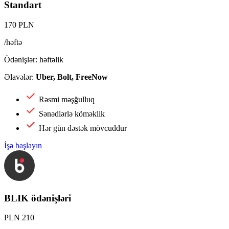
Standart
170 PLN
/həftə
Ödənişlər: həftəlik
Əlavələr:
Uber, Bolt, FreeNow
Rəsmi məşğulluq
Sənədlərlə köməklik
Hər gün dəstək mövcuddur
İşə başlayın
BLIK ödənişləri
PLN 210