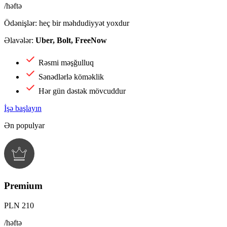
/həftə
Ödənişlər: heç bir məhdudiyyət yoxdur
Əlavələr:
Uber, Bolt, FreeNow
Rəsmi məşğulluq
Sənədlərlə köməklik
Hər gün dəstək mövcuddur
İşə başlayın
Ən populyar
Premium
PLN 210
/həftə