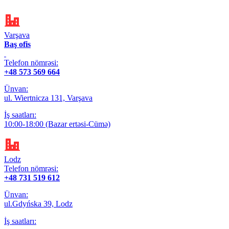
Varşava
Baş ofis
Telefon nömrəsi:
+48 573 569 664
Ünvan:
ul. Wiertnicza 131, Varşava
İş saatları:
10:00-18:00 (Bazar ertəsi-Cümə)
Lodz
Telefon nömrəsi:
+48 731 519 612
Ünvan:
ul.Gdyńska 39, Lodz
İş saatları: