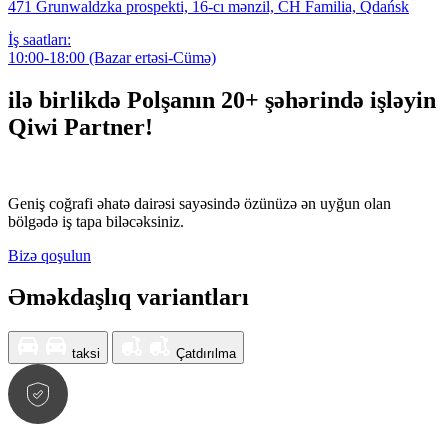
471 Grunwaldzka prospekti, 16-cı mənzil, CH Familia, Qdańsk
İş saatları:
10:00-18:00 (Bazar ertəsi-Cümə)
ilə birlikdə Polşanın 20+ şəhərində işləyin
Qiwi Partner!
Geniş coğrafi əhatə dairəsi sayəsində özünüzə ən uyğun olan
bölgədə iş tapa biləcəksiniz.
Bizə qoşulun
Əməkdaşlıq variantları
taksi
Çatdırılma