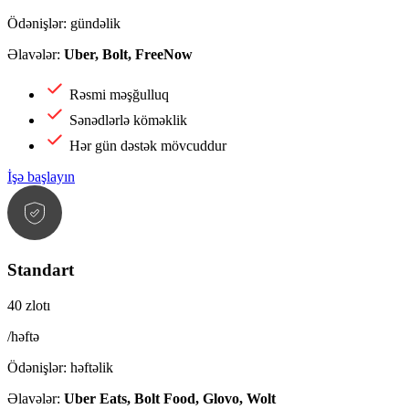
Ödənişlər: gündəlik
Əlavələr:
Uber, Bolt, FreeNow
Rəsmi məşğulluq
Sənədlərlə köməklik
Hər gün dəstək mövcuddur
İşə başlayın
Standart
40 zlotı
/həftə
Ödənişlər: həftəlik
Əlavələr:
Uber Eats, Bolt Food, Glovo, Wolt