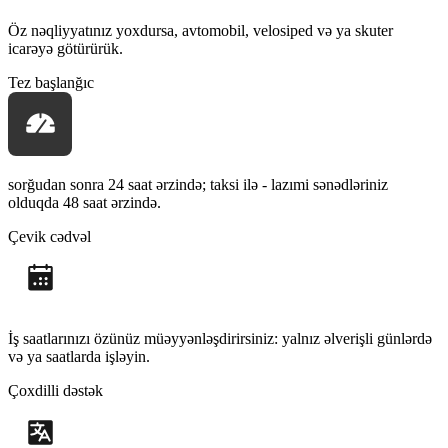
Öz nəqliyyatınız yoxdursa, avtomobil, velosiped və ya skuter
icarəyə götürürük.
Tez başlanğıc
sorğudan sonra 24 saat ərzində; taksi ilə - lazımi sənədləriniz
olduqda 48 saat ərzində.
Çevik cədvəl
İş saatlarınızı özünüz müəyyənləşdirirsiniz: yalnız əlverişli günlərdə
və ya saatlarda işləyin.
Çoxdilli dəstək