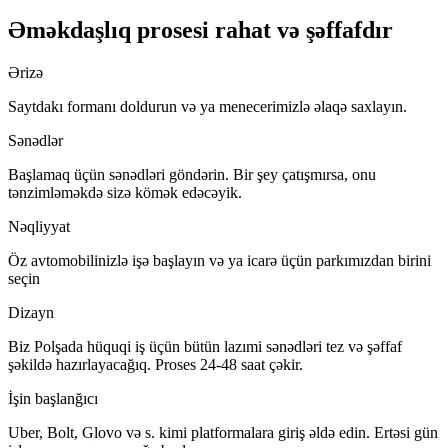
Əməkdaşlıq prosesi rahat və şəffafdır
Ərizə
Saytdakı formanı doldurun və ya menecerimizlə əlaqə saxlayın.
Sənədlər
Başlamaq üçün sənədləri göndərin. Bir şey çatışmırsa, onu
tənzimləməkdə sizə kömək edəcəyik.
Nəqliyyat
Öz avtomobilinizlə işə başlayın və ya icarə üçün parkımızdan birini
seçin
Dizayn
Biz Polşada hüquqi iş üçün bütün lazımi sənədləri tez və şəffaf
şəkildə hazırlayacağıq. Proses 24-48 saat çəkir.
İşin başlanğıcı
Uber, Bolt, Glovo və s. kimi platformalara giriş əldə edin. Ertəsi gün