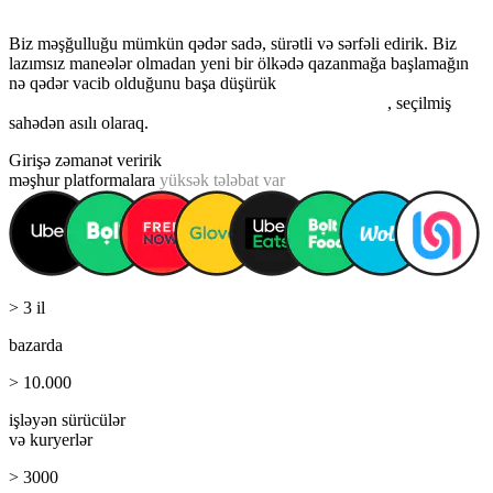
Biz məşğulluğu mümkün qədər sadə, sürətli və sərfəli edirik. Biz
lazımsız maneələr olmadan yeni bir ölkədə qazanmağa başlamağın
nə qədər vacib olduğunu başa düşürük
biz hər bir müştəriyə 24
saatdan 48 saata qədər tez işə qayıtmağa kömək edirik
, seçilmiş
sahədən asılı olaraq.
Girişə zəmanət veririk
məşhur platformalara
yüksək tələbat var
> 3 il
bazarda
> 10.000
işləyən sürücülər
və kuryerlər
> 3000