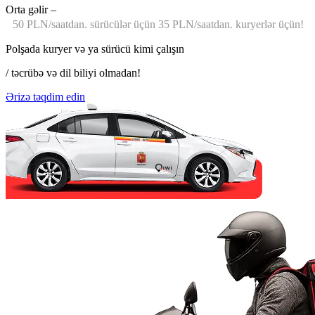
Orta gəlir –
50 PLN/saatdan. sürücülər üçün 35 PLN/saatdan. kuryerlər üçün!
Polşada kuryer və ya sürücü kimi çalışın
/ təcrübə və dil biliyi olmadan!
Ərizə təqdim edin