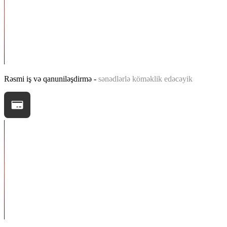
Rəsmi iş və qanuniləşdirmə -
sənədlərlə köməklik edəcəyik