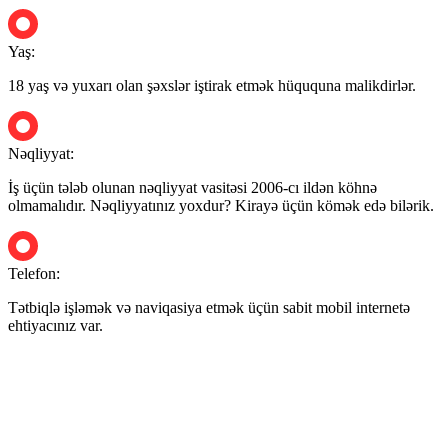
Yaş:
18 yaş və yuxarı olan şəxslər iştirak etmək hüququna malikdirlər.
Nəqliyyat:
İş üçün tələb olunan nəqliyyat vasitəsi 2006-cı ildən köhnə
olmamalıdır. Nəqliyyatınız yoxdur? Kirayə üçün kömək edə bilərik.
Telefon:
Tətbiqlə işləmək və naviqasiya etmək üçün sabit mobil internetə
ehtiyacınız var.