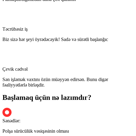
Təcrübəsiz iş
Biz sizə hər şeyi öyrədəcəyik! Sadə və sürətli başlanğıc
Çevik cədvəl
Sən işləmək vaxtını özün müəyyən edirsən. Bunu digər
fəaliyyətlərlə birləşdir.
Başlamaq üçün nə lazımdır?
Sənədlər:
Polşa sürücülük vəsiqəsinin olması