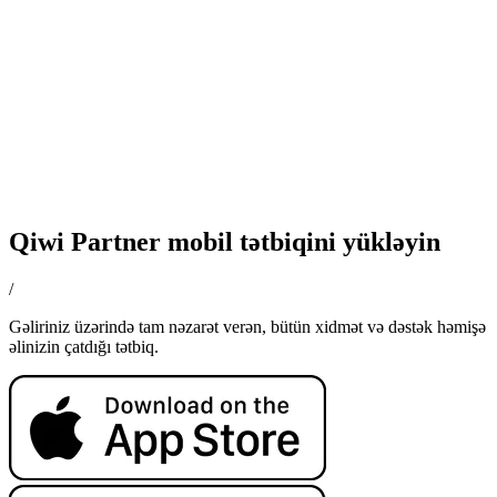
Qiwi Partner mobil tətbiqini yükləyin
/
Gəliriniz üzərində tam nəzarət verən, bütün xidmət və dəstək həmişə
əlinizin çatdığı tətbiq.