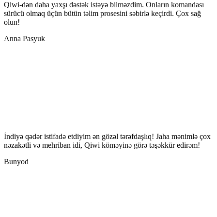
Qiwi-dən daha yaxşı dəstək istəyə bilməzdim. Onların komandası
sürücü olmaq üçün bütün təlim prosesini səbirlə keçirdi. Çox sağ
olun!
Anna Pasyuk
İndiyə qədər istifadə etdiyim ən gözəl tərəfdaşlıq! Jaha mənimlə çox
nəzakətli və mehriban idi, Qiwi köməyinə görə təşəkkür edirəm!
Bunyod