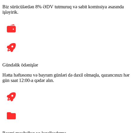
Biz sürücülərdən 8% ƏDV tutmuruq və sabit komissiya əsasında
işləyirik.
Gündəlik ödənişlər
Hətta həftəsonu və bayram günləri də daxil olmaqla, qazancınızı hər
gün saat 12:00-a qədər alın.