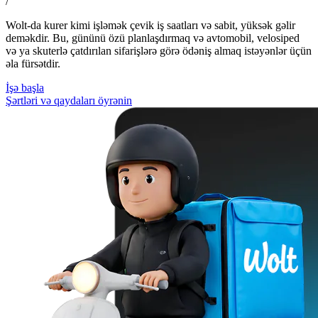
/
Wolt-da kurer kimi işləmək çevik iş saatları və sabit, yüksək gəlir
deməkdir. Bu, gününü özü planlaşdırmaq və avtomobil, velosiped
və ya skuterlə çatdırılan sifarişlərə görə ödəniş almaq istəyənlər üçün
əla fürsətdir.
İşə başla
Şərtləri və qaydaları öyrənin