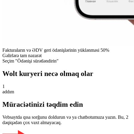
Fakturaların və ƏDV geri ödənişlərinin yüklənməsi 50%
Gəlirlərə tam nəzarət
Seçim "Ödənişi sürətləndirin"
Wolt kuryeri necə olmaq olar
1
addım
Müraciətinizi təqdim edin
Vebsaytda qısa sorğunu doldurun və ya chatbotumuza yazın. Bu, 2
dəqiqədən çox vaxt almayacaq.