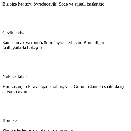
Biz sizə hər şeyi öyrədəcəyik! Sadə və sürətli başlanğıc
Çevik cədvəl
Sən işləmək vaxtını özün müəyyən edirsən. Bunu digər
fəaliyyətlərlə birləşdir.
Yüksək tələb
Hər kəs üçün kifayət qədər sifariş var! Günün istənilən saatında işin
davamlı axını.
Bonuslar
Planlaşdırdığınızdan daha çox qazanın