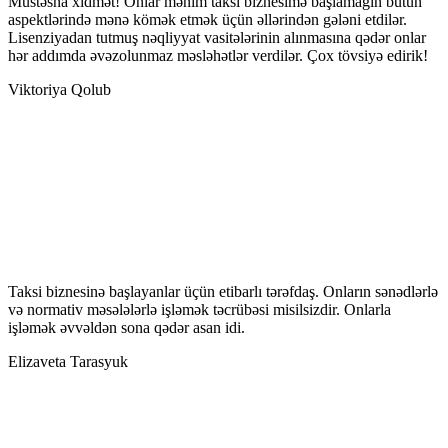
Müstəsna xidmət! Onlar mənim taksi biznesimə başlamağın bütün
aspektlərində mənə kömək etmək üçün əllərindən gələni etdilər.
Lisenziyadan tutmuş nəqliyyat vasitələrinin alınmasına qədər onlar
hər addımda əvəzolunmaz məsləhətlər verdilər. Çox tövsiyə edirik!
Viktoriya Qolub
Taksi biznesinə başlayanlar üçün etibarlı tərəfdaş. Onların sənədlərlə
və normativ məsələlərlə işləmək təcrübəsi misilsizdir. Onlarla
işləmək əvvəldən sona qədər asan idi.
Elizaveta Tarasyuk