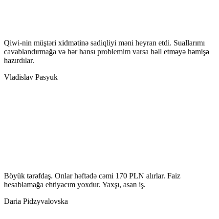
Qiwi-nin müştəri xidmətinə sadiqliyi məni heyran etdi. Suallarımı
cavablandırmağa və hər hansı problemim varsa həll etməyə həmişə
hazırdılar.
Vladislav Pasyuk
Böyük tərəfdaş. Onlar həftədə cəmi 170 PLN alırlar. Faiz
hesablamağa ehtiyacım yoxdur. Yaxşı, asan iş.
Daria Pidzyvalovska