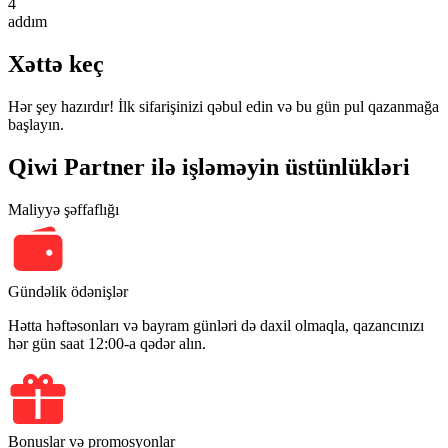
4
addım
Xəttə keç
Hər şey hazırdır! İlk sifarişinizi qəbul edin və bu gün pul qazanmağa
başlayın.
Qiwi Partner ilə işləməyin üstünlükləri
Maliyyə şəffaflığı
Gündəlik ödənişlər
Hətta həftəsonları və bayram günləri də daxil olmaqla, qazancınızı
hər gün saat 12:00-a qədər alın.
Bonuslar və promosyonlar