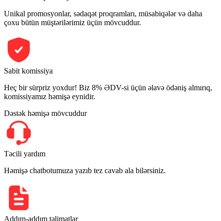
Unikal promosyonlar, sədaqət proqramları, müsabiqələr və daha
çoxu bütün müştərilərimiz üçün mövcuddur.
Sabit komissiya
Heç bir sürpriz yoxdur! Biz 8% ƏDV-si üçün əlavə ödəniş almırıq,
komissiyamız həmişə eynidir.
Dəstək həmişə mövcuddur
Təcili yardım
Həmişə chatbotumuza yazıb tez cavab ala bilərsiniz.
Addım-addım təlimatlar