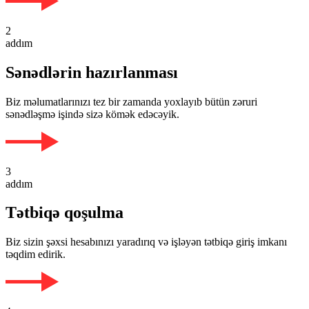
2
addım
Sənədlərin hazırlanması
Biz məlumatlarınızı tez bir zamanda yoxlayıb bütün zəruri
sənədləşmə işində sizə kömək edəcəyik.
3
addım
Tətbiqə qoşulma
Biz sizin şəxsi hesabınızı yaradırıq və işləyən tətbiqə giriş imkanı
təqdim edirik.