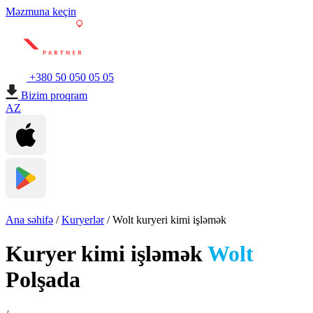
Məzmuna keçin
+380 50 050 05 05
Bizim proqram
AZ
Ana səhifə
/
Kuryerlər
/
Wolt kuryeri kimi işləmək
Kuryer kimi işləmək
Wolt
Polşada