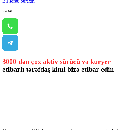
Bir sorğu buraxın
və ya
3000-dən çox aktiv sürücü və kuryer
etibarlı tərəfdaş kimi bizə etibar edin