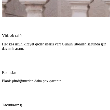
Yüksək tələb
Hər kəs üçün kifayət qədər sifariş var! Günün istənilən saatında işin
davamlı axını.
Bonuslar
Planlaşdırdığınızdan daha çox qazanın
Təcrübəsiz iş