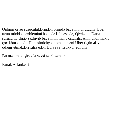
Onların ortaq sürücülüklərindən birində baqajımı unutdum. Uber
uzun müddət problemimi həll edə bilməsə də, Qiwi-dən Daria
sürücü ilə əlaqə saxlayıb baqajımın mənə çatdırılacağını bildirməklə
çox kömək etdi. Həm sürücüyə, həm də məni Uber üçün əlavə
ödəniş etməkdən xilas edən Dəryaya təşəkkür edirəm.
Bu mənim bu şirkətlə şəxsi təcrübəmdir.
Burak Aslankent