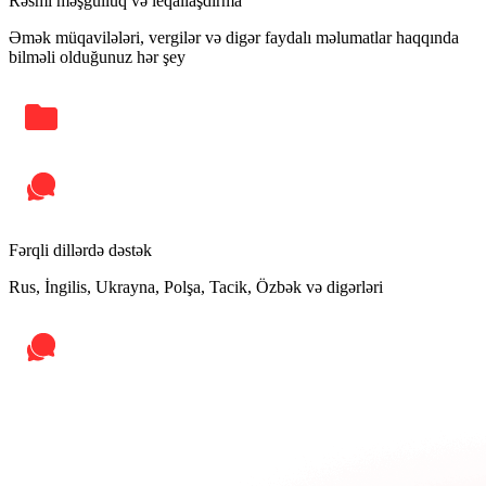
Rəsmi məşğulluq və leqallaşdırma
Əmək müqavilələri, vergilər və digər faydalı məlumatlar haqqında
bilməli olduğunuz hər şey
Fərqli dillərdə dəstək
Rus, İngilis, Ukrayna, Polşa, Tacik, Özbək və digərləri