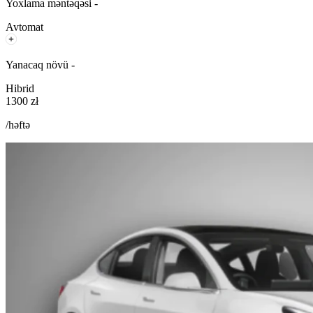
Yoxlama məntəqəsi -
Avtomat
Yanacaq növü -
Hibrid
1300 zł
/həftə