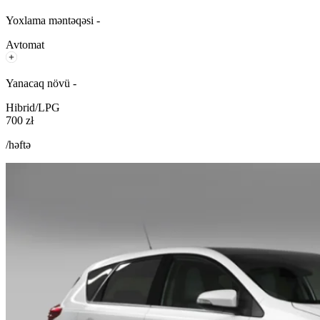
Yoxlama məntəqəsi -
Avtomat
Yanacaq növü -
Hibrid/LPG
700 zł
/həftə