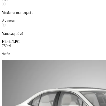
Yoxlama məntəqəsi -
Avtomat
Yanacaq növü -
Hibrid/LPG
750 zł
/həftə