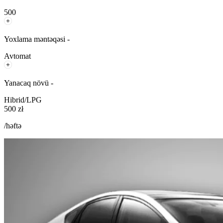
500
Yoxlama məntəqəsi -
Avtomat
Yanacaq növü -
Hibrid/LPG
500 zł
/həftə