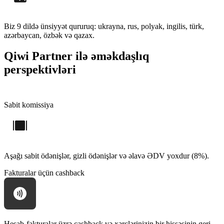
Biz 9 dildə ünsiyyət qururuq: ukrayna, rus, polyak, ingilis, türk,
azərbaycan, özbək və qazax.
Qiwi Partner ilə əməkdaşlıq
perspektivləri
Sabit komissiya
Aşağı sabit ödənişlər, gizli ödənişlər və əlavə ƏDV yoxdur (8%).
Fakturalar üçün cashback
Hesab-fakturalar üzrə cashback və xərclərinizin bir hissəsinin geri