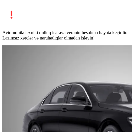
Avtomobilə texniki qulluq icarəyə verənin hesabına həyata keçirilir.
Lazımsız xərclər və narahatlıqlar olmadan işləyin!