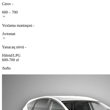
Girov -
600 – 700
Yoxlama məntəqəsi -
Avtomat
Yanacaq növü -
Hibrid/LPG
600-700 zł
/həftə