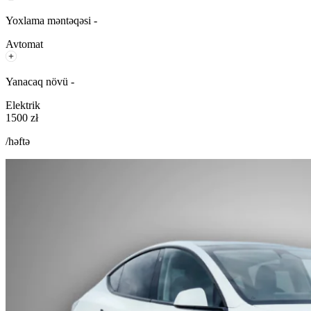
Yoxlama məntəqəsi -
Avtomat
Yanacaq növü -
Elektrik
1500 zł
/həftə