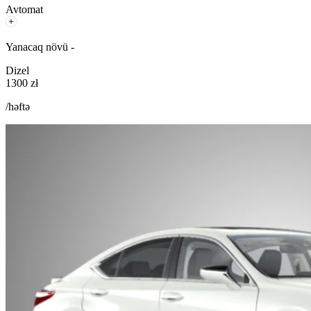
Avtomat
Yanacaq növü -
Dizel
1300 zł
/həftə