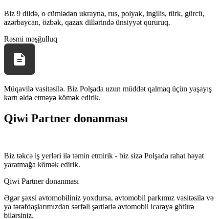
Biz 9 dildə, o cümlədən ukrayna, rus, polyak, ingilis, türk, gürcü,
azərbaycan, özbək, qazax dillərində ünsiyyət qururuq.
Rəsmi məşğulluq
Müqavilə vasitəsilə. Biz Polşada uzun müddət qalmaq üçün yaşayış
kartı əldə etməyə kömək edirik.
Qiwi Partner donanması
Biz təkcə iş yerləri ilə təmin etmirik - biz sizə Polşada rahat həyat
yaratmağa kömək edirik.
Qiwi Partner donanması
Əgər şəxsi avtomobiliniz yoxdursa, avtomobil parkımız vasitəsilə və
ya tərəfdaşlarımızdan sərfəli şərtlərlə avtomobil icarəyə götürə
bilərsiniz.