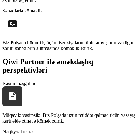
asılı olaraq edilir.
Sənədlərlə köməklik
Biz Polşada hüquqi iş üçün lisenziyaların, tibbi arayışların və digər
zəruri sənədlərin alınmasında köməklik edirik.
Qiwi Partner ilə əməkdaşlıq
perspektivləri
Rəsmi məşğulluq
Müqavilə vasitəsilə. Biz Polşada uzun müddət qalmaq üçün yaşayış
kartı əldə etməyə kömək edirik.
Nəqliyyat icarəsi