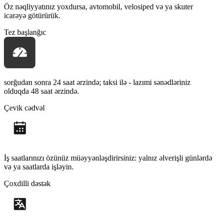
Öz nəqliyyatınız yoxdursa, avtomobil, velosiped və ya skuter
icarəyə götürürük.
Tez başlanğıc
sorğudan sonra 24 saat ərzində; taksi ilə - lazımi sənədləriniz
olduqda 48 saat ərzində.
Çevik cədvəl
İş saatlarınızı özünüz müəyyənləşdirirsiniz: yalnız əlverişli günlərdə
və ya saatlarda işləyin.
Çoxdilli dəstək