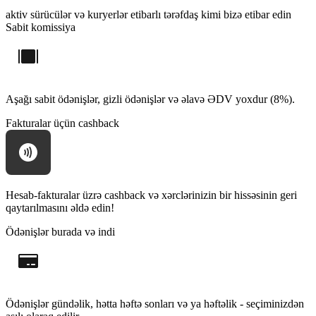
aktiv sürücülər və kuryerlər
etibarlı tərəfdaş kimi bizə etibar edin
Sabit komissiya
Aşağı sabit ödənişlər, gizli ödənişlər və əlavə ƏDV yoxdur (8%).
Fakturalar üçün cashback
Hesab-fakturalar üzrə cashback və xərclərinizin bir hissəsinin geri
qaytarılmasını əldə edin!
Ödənişlər burada və indi
Ödənişlər gündəlik, hətta həftə sonları və ya həftəlik - seçiminizdən