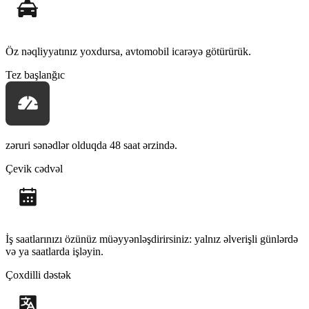
Öz nəqliyyatınız yoxdursa, avtomobil icarəyə götürürük.
Tez başlanğıc
zəruri sənədlər olduqda 48 saat ərzində.
Çevik cədvəl
İş saatlarınızı özünüz müəyyənləşdirirsiniz: yalnız əlverişli günlərdə
və ya saatlarda işləyin.
Çoxdilli dəstək