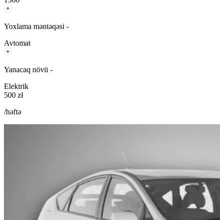
Yoxlama məntəqəsi -
Avtomat
Yanacaq növü -
Elektrik
500 zł
/həftə