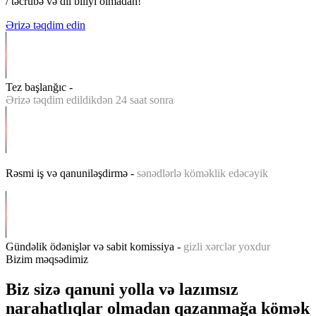
/ təcrübə və dil biliyi olmadan!
Ərizə təqdim edin
Tez başlanğıc -
Ərizə təqdim edildikdən 24 saat sonra
Rəsmi iş və qanuniləşdirmə -
sənədlərlə köməklik edəcəyik
Gündəlik ödənişlər və sabit komissiya -
gizli xərclər yoxdur
Bizim məqsədimiz
Biz sizə qanuni yolla və lazımsız
narahatlıqlar olmadan qazanmağa kömək