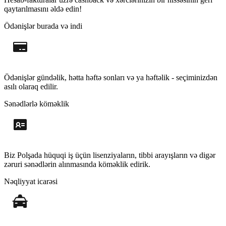
qaytarılmasını əldə edin!
Ödənişlər burada və indi
Ödənişlər gündəlik, hətta həftə sonları və ya həftəlik - seçiminizdən
asılı olaraq edilir.
Sənədlərlə köməklik
Biz Polşada hüquqi iş üçün lisenziyaların, tibbi arayışların və digər
zəruri sənədlərin alınmasında köməklik edirik.
Nəqliyyat icarəsi