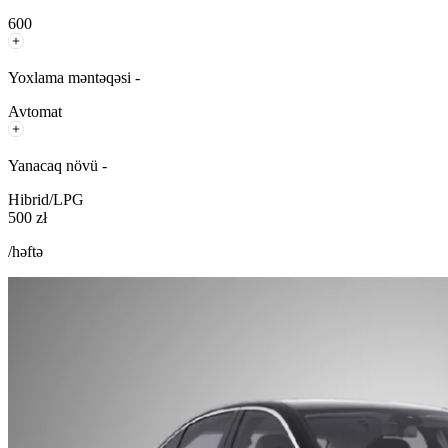
600
Yoxlama məntəqəsi -
Avtomat
Yanacaq növü -
Hibrid/LPG
500 zł
/həftə