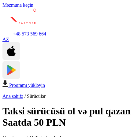
Məzmuna keçin
+48 573 569 664
AZ
Proqramı yükləyin
Ana səhifə
/
Sürücülər
Taksi sürücüsü ol və pul qazan
Saatda 50 PLN