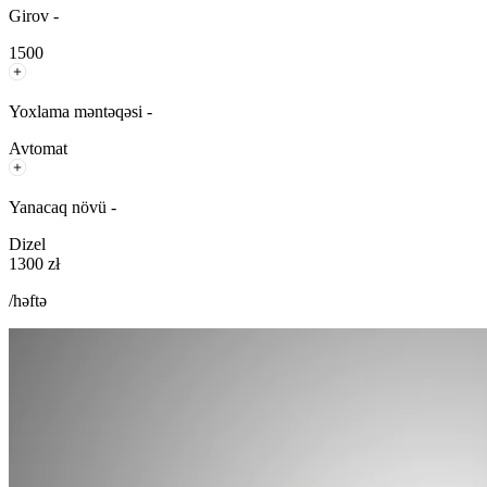
Girov -
1500
Yoxlama məntəqəsi -
Avtomat
Yanacaq növü -
Dizel
1300 zł
/həftə