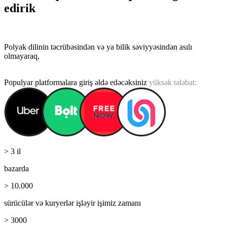
edirik
Polyak dilinin təcrübəsindən və ya bilik səviyyəsindən asılı
olmayaraq,
Biz asan başlanğıc, rəqabətli iş şəraiti və sabit gəlir təmin
edirik.
Populyar platformalara giriş əldə edəcəksiniz
yüksək tələbat:
> 3 il
bazarda
> 10.000
sürücülər və kuryerlər işləyir
işimiz zamanı
> 3000