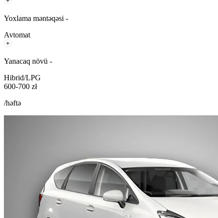
Yoxlama məntəqəsi -
Avtomat
Yanacaq növü -
Hibrid/LPG
600-700 zł
/həftə