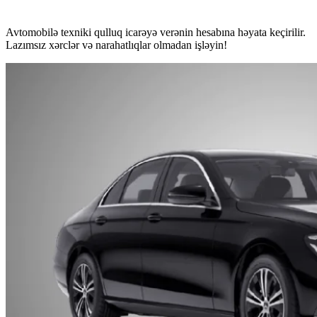
Avtomobilə texniki qulluq icarəyə verənin hesabına həyata keçirilir.
Lazımsız xərclər və narahatlıqlar olmadan işləyin!