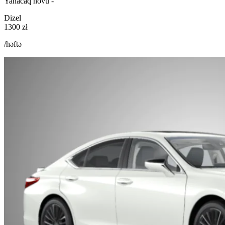
Yanacaq növü -
Dizel
1300 zł
/həftə