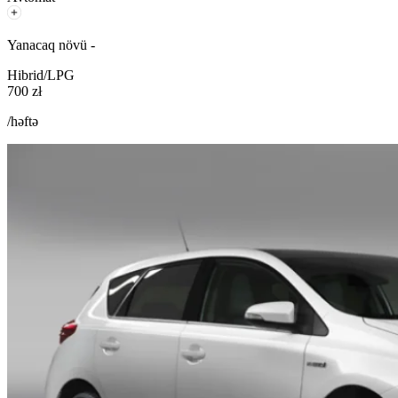
Yanacaq növü -
Hibrid/LPG
700 zł
/həftə