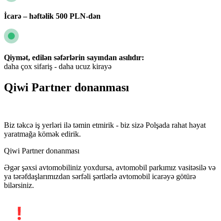
İcarə – həftəlik 500 PLN-dən
Qiymət, edilən səfərlərin sayından asılıdır:
daha çox sifariş - daha ucuz kirayə
Qiwi Partner donanması
Biz təkcə iş yerləri ilə təmin etmirik - biz sizə Polşada rahat həyat
yaratmağa kömək edirik.
Qiwi Partner donanması
Əgər şəxsi avtomobiliniz yoxdursa, avtomobil parkımız vasitəsilə və
ya tərəfdaşlarımızdan sərfəli şərtlərlə avtomobil icarəyə götürə
bilərsiniz.