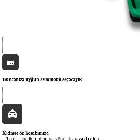
Büdcənizə uyğun avtomobil seçəcəyik
Xidmət öz hesabımıza
– Təmir, texniki qulluq və sığorta icarəyə daxildir