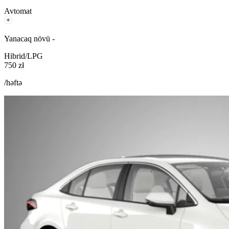
Avtomat
Yanacaq növü -
Hibrid/LPG
750 zł
/həftə