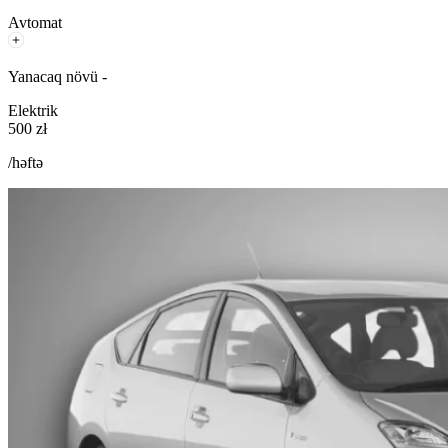
Avtomat
Yanacaq növü -
Elektrik
500 zł
/həftə