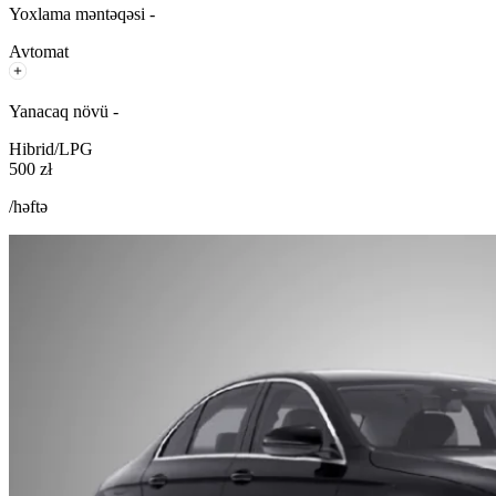
Yoxlama məntəqəsi -
Avtomat
Yanacaq növü -
Hibrid/LPG
500 zł
/həftə