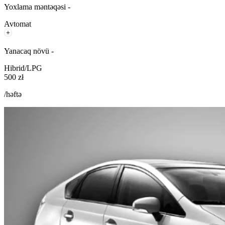
Yoxlama məntəqəsi -
Avtomat
Yanacaq növü -
Hibrid/LPG
500 zł
/həftə