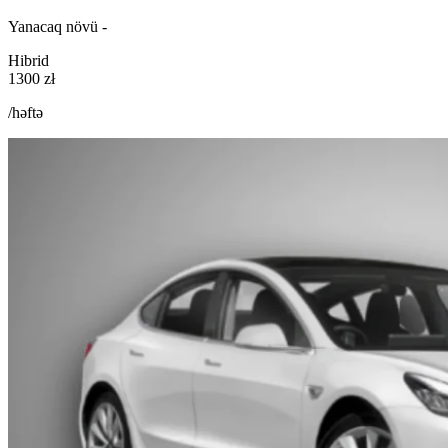
Yanacaq növü -
Hibrid
1300 zł
/həftə