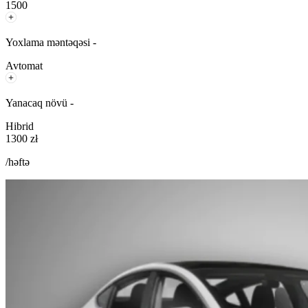
1500
Yoxlama məntəqəsi -
Avtomat
Yanacaq növü -
Hibrid
1300 zł
/həftə