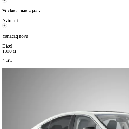
Yoxlama məntəqəsi -
Avtomat
Yanacaq növü -
Dizel
1300 zł
/həftə