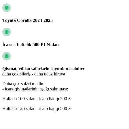
Toyota Corolla 2024-2025
İcarə – həftəlik 500 PLN-dən
Qiymət, edilən səfərlərin sayından asılıdır:
daha çox sifariş - daha ucuz kirayə
Daha çox səfərlər edin
- icarə qiymətlərinin aşağı salınması:
Həftədə 100 səfər – icarə haqqı 700 zł
Həftədə 126 səfər – icarə haqqı 500 zł