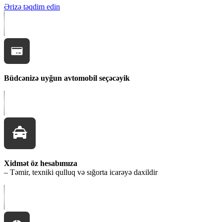
Ərizə təqdim edin
Büdcənizə uyğun avtomobil seçəcəyik
Xidmət öz hesabımıza
– Təmir, texniki qulluq və sığorta icarəyə daxildir