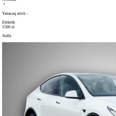
Yanacaq növü -
Elektrik
1500 zł
/həftə