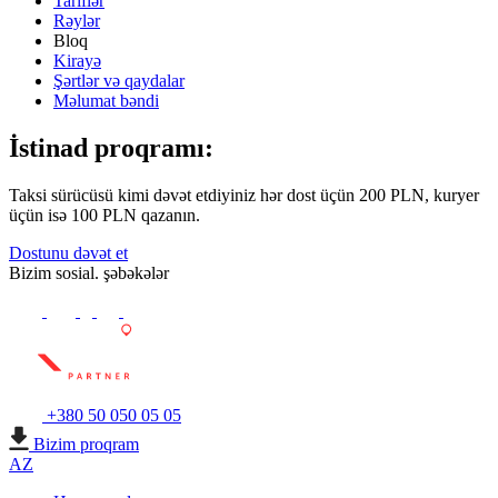
Tariflər
Rəylər
Bloq
Kirayə
Şərtlər və qaydalar
Məlumat bəndi
İstinad proqramı:
Taksi sürücüsü kimi dəvət etdiyiniz hər dost üçün 200 PLN, kuryer
üçün isə 100 PLN qazanın.
Dostunu dəvət et
Bizim sosial. şəbəkələr
+380 50 050 05 05
Bizim proqram
AZ