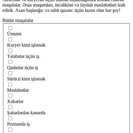
məqalələr. Əsas məqamları, incəlikləri və faydalı məsləhətləri izah
edirik. Asan başlanğıc və sabit qazanc üçün lazım olan hər şey!
Bütün məqalələr
Ümumi
Kuryer kimi işləmək
Tələbələr üçün iş
Qadınlar üçün iş
Sürücü kimi işləmək
Məsləhətlər
Xəbərlər
Şəhərlərdən kənarda
Poznanda iş