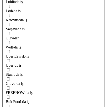
Lublində iş
Lodzda iş
Katovitsedə iş
Varşavada iş
Əlavələr
Wolt-da iş
Uber Eats-də iş
Uber-də iş
Stuart-da iş
Glovo-da iş
FREENOW-da iş
Bolt Food-da iş