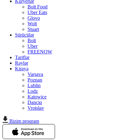
Kuryerlər
Bolt Food
Uber Eats
Glovo
Wolt
Stuart
Sürücülər
Bolt
Uber
FREENOW
Tariflər
Rəylər
Kirayə
Varşava
Poznan
Lublin
Lodz
Katowice
Dançiq
Vrotslav
Bizim proqram