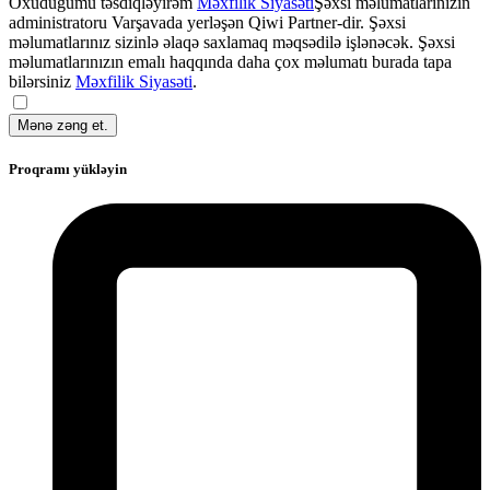
Oxuduğumu təsdiqləyirəm
Məxfilik Siyasəti
Şəxsi məlumatlarınızın
administratoru Varşavada yerləşən Qiwi Partner-dir. Şəxsi
məlumatlarınız sizinlə əlaqə saxlamaq məqsədilə işlənəcək. Şəxsi
məlumatlarınızın emalı haqqında daha çox məlumatı burada tapa
bilərsiniz
Məxfilik Siyasəti
.
Mənə zəng et.
Proqramı yükləyin