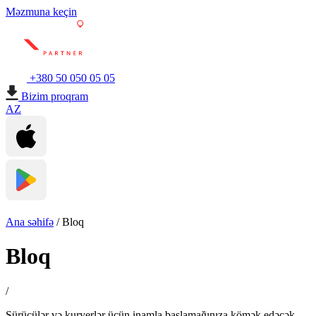
Məzmuna keçin
+380 50 050 05 05
Bizim proqram
AZ
Ana səhifə
/
Bloq
Bloq
/
Sürücülər və kuryerlər üçün inamla başlamağınıza kömək edəcək