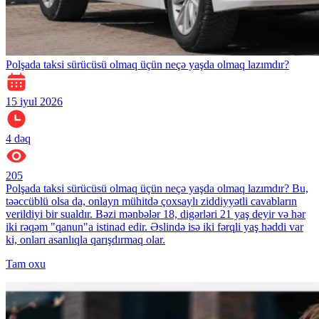
Polşada taksi sürücüsü olmaq üçün neçə yaşda olmaq lazımdır?
15 iyul 2026
4
dəq
205
Polşada taksi sürücüsü olmaq üçün neçə yaşda olmaq lazımdır? Bu,
təəccüblü olsa da, onlayn mühitdə çoxsaylı ziddiyyətli cavabların
verildiyi bir sualdır. Bəzi mənbələr 18, digərləri 21 yaş deyir və hər
iki rəqəm "qanun"a istinad edir. Əslində isə iki fərqli yaş həddi var
ki, onları asanlıqla qarışdırmaq olar.
Tam oxu