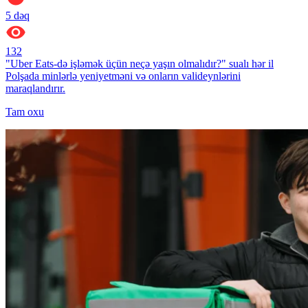
5
dəq
132
"Uber Eats-də işləmək üçün neçə yaşın olmalıdır?" sualı hər il
Polşada minlərlə yeniyetməni və onların valideynlərini
maraqlandırır.
Tam oxu