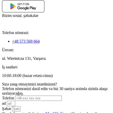
Bizim sosial. şəbəkələr
Telefon nömrəsi:
+48 573 569 664
Ünvan:
ul. Wiertnicza 131, Varşava
İş saatları:
10:00-18:00 (bazar ertəsi-cümə)
Sizə zəng etməyimizi istərdinizmi?
Telefon nömrənizi daxil edin və biz 30 saniyə ərzində sizinlə əlaqə
saxlayacağıq.
Telefon
ad
Şəhər