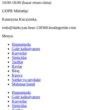
10:00-18:00 (bazar ertəsi-cümə)
GDPR Müfəttişi:
Katarzyna Kuczynska,
rodo@darkcyan-bear-128360.hostingersite.com
Menyu
Haqqımızda
Gəlir kalkulyatoru
Kuryerlər
Sürücülər
Tariflər
Rəylər
Bloq
Kirayə
Şərtlər və qaydalar
Məlumat bəndi
Haqqımızda
Gəlir kalkulyatoru
Kuryerlər
Sürücülər