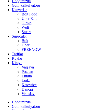
Haqqımızda
Gəlir kalkulyatoru
Kuryerlər
Bolt Food
Uber Eats
Glovo
Wolt
Stuart
Sürücülər
Bolt
Uber
FREENOW
Tariflər
Rəylər
Kirayə
Varşava
Poznan
Lublin
Lodz
Katowice
Dançiq
Vrotslav
Haqqımızda
Gəlir kalkulyatoru