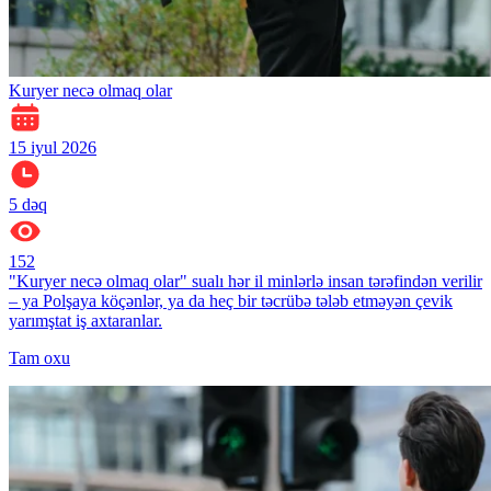
Kuryer necə olmaq olar
15 iyul 2026
5
dəq
152
"Kuryer necə olmaq olar" sualı hər il minlərlə insan tərəfindən verilir
– ya Polşaya köçənlər, ya da heç bir təcrübə tələb etməyən çevik
yarımştat iş axtaranlar.
Tam oxu