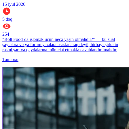
15 iyul 2026
5
dəq
254
"Bolt Food-da işləmək üçün neçə yaşın olmalıdır?" — bu sual
şayiələrə və ya forum yazılara əsaslanaraq deyil, birbaşa şirkətin
rəsmi şərt və qaydalarına müraciət etməklə cavablandırılmalıdır.
Tam oxu