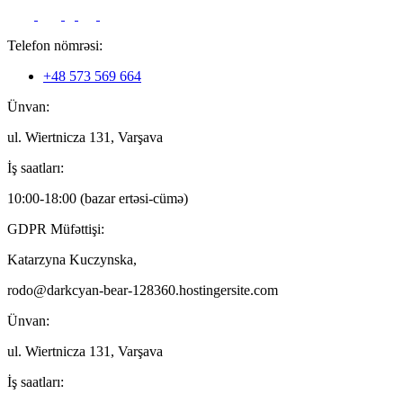
Telefon nömrəsi:
+48 573 569 664
Ünvan:
ul. Wiertnicza 131, Varşava
İş saatları:
10:00-18:00 (bazar ertəsi-cümə)
GDPR Müfəttişi:
Katarzyna Kuczynska,
rodo@darkcyan-bear-128360.hostingersite.com
Ünvan:
ul. Wiertnicza 131, Varşava
İş saatları: