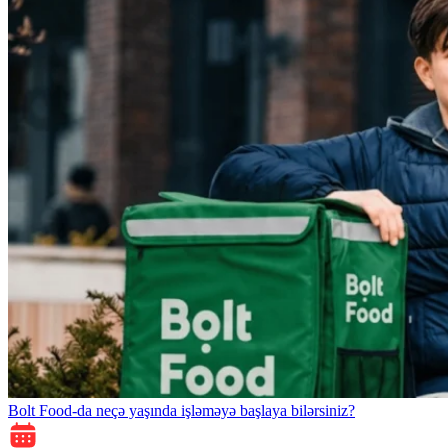
Bolt Food-da neçə yaşında işləməyə başlaya bilərsiniz?