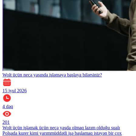
Wolt üçün neçə yaşında işləməyə başlaya bilərsiniz?
15 iyul 2026
4
dəq
201
Wolt üçün işləmək üçün neçə yaşda olmaq lazım olduğu sualı
Polşada kurer kimi yarımmüddətli işə başlamaq istəyən bir çox