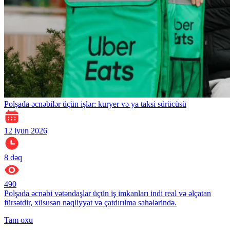
Polşada əcnəbilər üçün işlər: kuryer və ya taksi sürücüsü
12 iyun 2026
8
dəq
490
Polşada əcnəbi vətəndaşlar üçün iş imkanları indi real və əlçatan
fürsətdir, xüsusən nəqliyyat və çatdırılma sahələrində.
Tam oxu