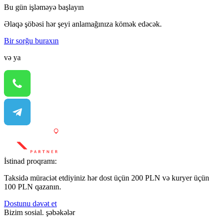
Bu gün işləməyə başlayın
Əlaqə şöbəsi hər şeyi anlamağınıza kömək edəcək.
Bir sorğu buraxın
və ya
İstinad proqramı:
Taksidə müraciət etdiyiniz hər dost üçün 200 PLN və kuryer üçün
100 PLN qazanın.
Dostunu dəvət et
Bizim sosial. şəbəkələr