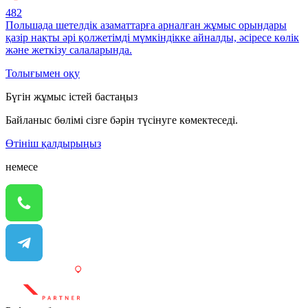
482
Польшада шетелдік азаматтарға арналған жұмыс орындары
қазір нақты әрі қолжетімді мүмкіндікке айналды, әсіресе көлік
және жеткізу салаларында.
Толығымен оқу
Бүгін жұмыс істей бастаңыз
Байланыс бөлімі сізге бәрін түсінуге көмектеседі.
Өтініш қалдырыңыз
немесе