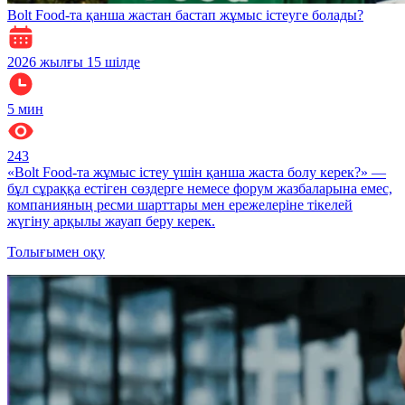
Bolt Food-та қанша жастан бастап жұмыс істеуге болады?
2026 жылғы 15 шілде
5
мин
243
«Bolt Food-та жұмыс істеу үшін қанша жаста болу керек?» —
бұл сұраққа естіген сөздерге немесе форум жазбаларына емес,
компанияның ресми шарттары мен ережелеріне тікелей
жүгіну арқылы жауап беру керек.
Толығымен оқу