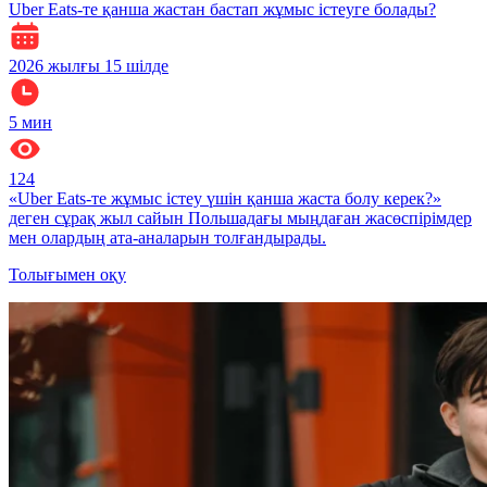
Uber Eats-те қанша жастан бастап жұмыс істеуге болады?
2026 жылғы 15 шілде
5
мин
124
«Uber Eats-те жұмыс істеу үшін қанша жаста болу керек?»
деген сұрақ жыл сайын Польшадағы мыңдаған жасөспірімдер
мен олардың ата-аналарын толғандырады.
Толығымен оқу