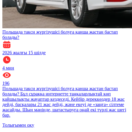
Польшада такси жүргізушісі болуға қанша жастан бастап
болады?
2026 жылғы 15 шілде
4
мин
196
Польшада такси жүргізушісі болуға қанша жастан бастап
болады? Бұл сұраққа интернетте таңқаларлықтай көп
қайшылықты жауаптар кездеседі. Кейбір дереккөздер 18 жас
дейді, басқалары 21 жас дейді, және екеуі де «заңға» сілтеме
жасайды. Шын мәнінде, шатастыруға оңай екі түрлі жас шегі
бар.
Толығымен оқу