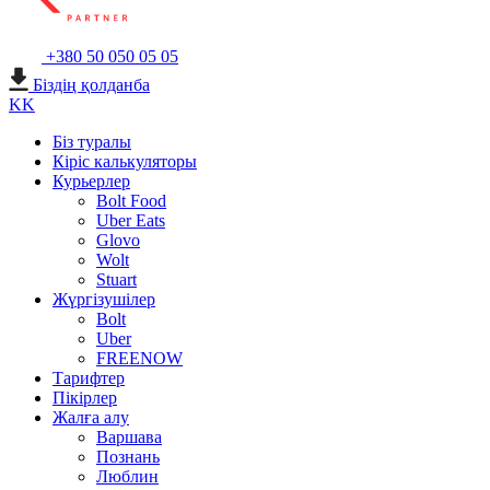
+380 50 050 05 05
Біздің қолданба
KK
Біз туралы
Кіріс калькуляторы
Курьерлер
Bolt Food
Uber Eats
Glovo
Wolt
Stuart
Жүргізушілер
Bolt
Uber
FREENOW
Тарифтер
Пікірлер
Жалға алу
Варшава
Познань
Люблин