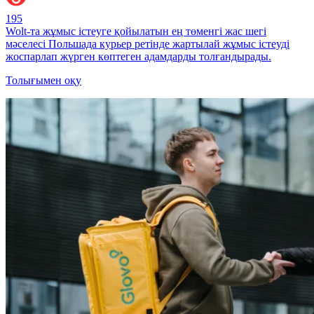
195
Wolt-та жұмыс істеуге қойылатын ең төменгі жас шегі
мәселесі Польшада курьер ретінде жартылай жұмыс істеуді
жоспарлап жүрген көптеген адамдарды толғандырады.
Толығымен оқу