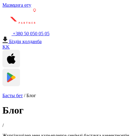
Мазмұнға өту
+380 50 050 05 05
Біздің қолданба
KK
Басты бет
/
Блог
Блог
/
Жүргізушілер мен курьерлерге сенімді бастауға көмектесетін