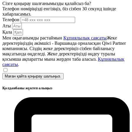
Сізге қоңырау шалғанымызды қалайсыз ба?
Телефон нөміріңізді енгізіңіз, біз сізбен 30 секунд ішінде
хабарласамыз.
Телефон
Аты
Қала
Мен оқығанымды растаймын
Құпиялылық саясаты
Жеке
деректеріңіздің әкімшісі - Варшавада орналасқан Qiwi Partner
компаниясы. Сіздің жеке деректеріңіз сізбен байланысу
мақсатында өңделеді. Жеке деректеріңізді өңдеу туралы
қосымша ақпаратты мына жерден таба аласыз.
Құпиялылық
саясаты
.
Маған қайта қоңырау шалыңыз.
Қолданбаны жүктеп алыңыз