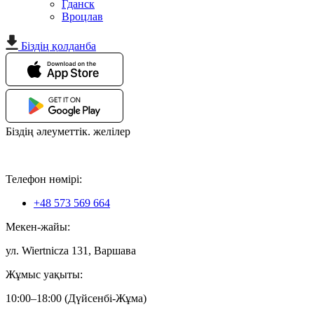
Гданск
Вроцлав
Біздің қолданба
Біздің әлеуметтік. желілер
Телефон нөмірі:
+48 573 569 664
Мекен-жайы:
ул. Wiertnicza 131, Варшава
Жұмыс уақыты:
10:00–18:00 (Дүйсенбі-Жұма)