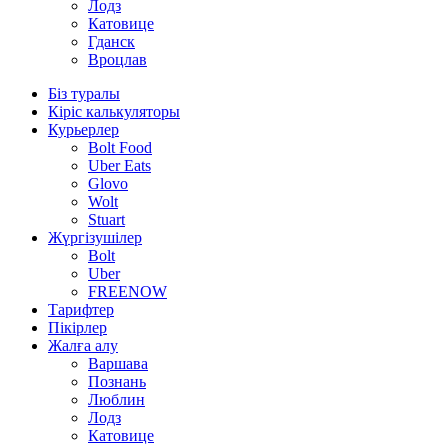
Лодз
Катовице
Гданск
Вроцлав
Біз туралы
Кіріс калькуляторы
Курьерлер
Bolt Food
Uber Eats
Glovo
Wolt
Stuart
Жүргізушілер
Bolt
Uber
FREENOW
Тарифтер
Пікірлер
Жалға алу
Варшава
Познань
Люблин
Лодз
Катовице