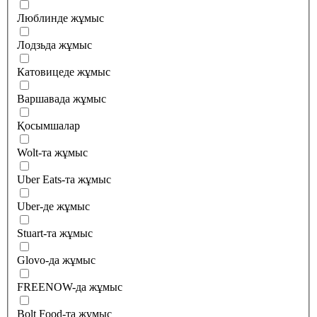
Люблинде жұмыс
Лодзьда жұмыс
Катовицеде жұмыс
Варшавада жұмыс
Қосымшалар
Wolt-та жұмыс
Uber Eats-та жұмыс
Uber-де жұмыс
Stuart-та жұмыс
Glovo-да жұмыс
FREENOW-да жұмыс
Bolt Food-та жұмыс