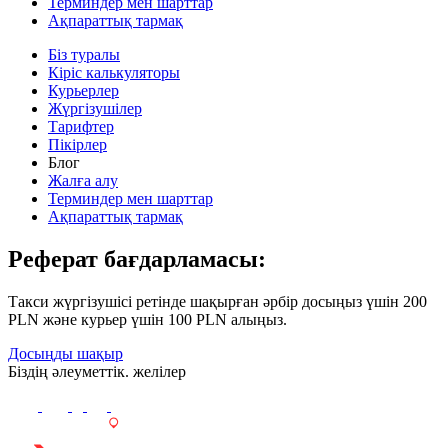
Терминдер мен шарттар
Ақпараттық тармақ
Біз туралы
Кіріс калькуляторы
Курьерлер
Жүргізушілер
Тарифтер
Пікірлер
Блог
Жалға алу
Терминдер мен шарттар
Ақпараттық тармақ
Реферат бағдарламасы:
Такси жүргізушісі ретінде шақырған әрбір досыңыз үшін 200
PLN және курьер үшін 100 PLN алыңыз.
Досыңды шақыр
Біздің әлеуметтік. желілер