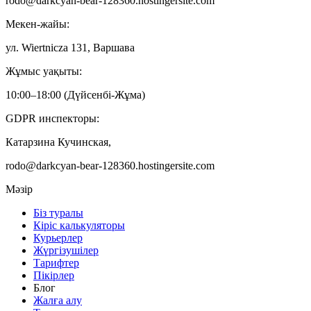
rodo@darkcyan-bear-128360.hostingersite.com
Мекен-жайы:
ул. Wiertnicza 131, Варшава
Жұмыс уақыты:
10:00–18:00 (Дүйсенбі-Жұма)
GDPR инспекторы:
Катарзина Кучинская,
rodo@darkcyan-bear-128360.hostingersite.com
Мәзір
Біз туралы
Кіріс калькуляторы
Курьерлер
Жүргізушілер
Тарифтер
Пікірлер
Блог
Жалға алу