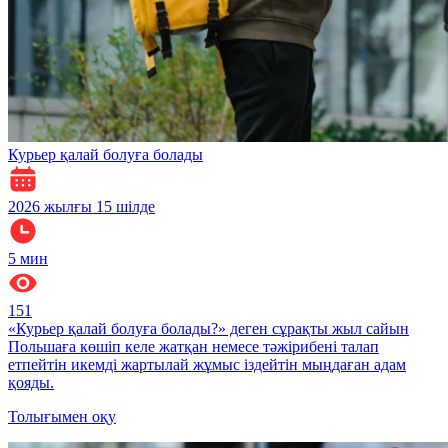
Курьер қалай болуға болады
2026 жылғы 15 шілде
5
мин
151
«Курьер қалай болуға болады?» деген сұрақты жыл сайын
Польшаға көшіп келе жатқан немесе тәжірибені талап
етпейтін икемді жартылай жұмыс іздейтін мыңдаған адам
қояды.
Толығымен оқу