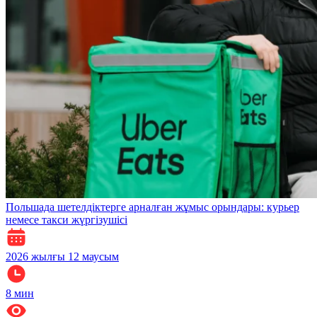
Польшада шетелдіктерге арналған жұмыс орындары: курьер
немесе такси жүргізушісі
2026 жылғы 12 маусым
8
мин