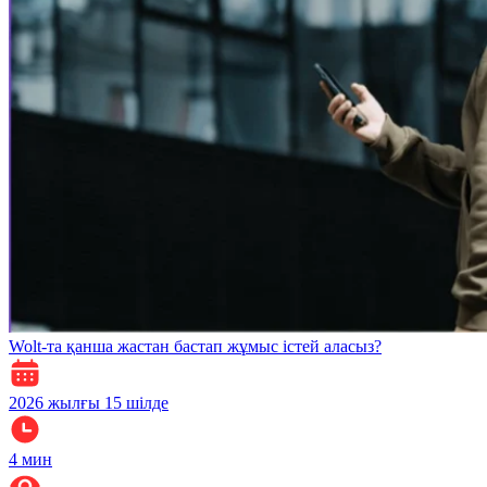
Wolt-та қанша жастан бастап жұмыс істей аласыз?
2026 жылғы 15 шілде
4
мин