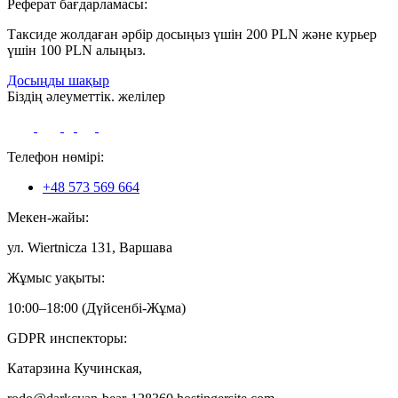
Реферат бағдарламасы:
Таксиде жолдаған әрбір досыңыз үшін 200 PLN және курьер
үшін 100 PLN алыңыз.
Досыңды шақыр
Біздің әлеуметтік. желілер
Телефон нөмірі:
+48 573 569 664
Мекен-жайы:
ул. Wiertnicza 131, Варшава
Жұмыс уақыты:
10:00–18:00 (Дүйсенбі-Жұма)
GDPR инспекторы:
Катарзина Кучинская,