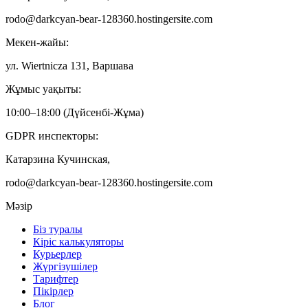
rodo@darkcyan-bear-128360.hostingersite.com
Мекен-жайы:
ул. Wiertnicza 131, Варшава
Жұмыс уақыты:
10:00–18:00 (Дүйсенбі-Жұма)
GDPR инспекторы:
Катарзина Кучинская,
rodo@darkcyan-bear-128360.hostingersite.com
Мәзір
Біз туралы
Кіріс калькуляторы
Курьерлер
Жүргізушілер
Тарифтер
Пікірлер
Блог