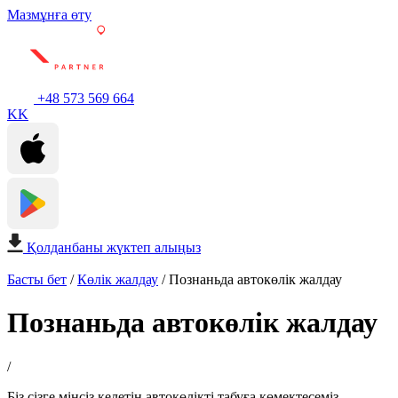
Мазмұнға өту
+48 573 569 664
KK
Қолданбаны жүктеп алыңыз
Басты бет
/
Көлік жалдау
/
Познаньда автокөлік жалдау
Познаньда автокөлік жалдау
/
Біз сізге мінсіз келетін автокөлікті табуға көмектесеміз.