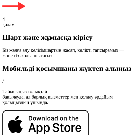
4
қадам
Шарт және жұмысқа кірісу
Біз жалға алу келісімшартын жасап, көлікті тапсырамыз —
және сіз жолға шығасыз.
Мобильді қосымшаны жүктеп алыңыз
/
Табысыңыз толықтай
бақылауда, ал барлық қызметтер мен қолдау әрдайым
қолыңыздың ұшында.