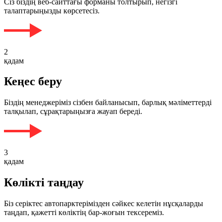
Сіз біздің веб-сайттағы форманы толтырып, негізгі
талаптарыңызды көрсетесіз.
2
қадам
Кеңес беру
Біздің менеджеріміз сізбен байланысып, барлық мәліметтерді
талқылап, сұрақтарыңызға жауап береді.
3
қадам
Көлікті таңдау
Біз серіктес автопарктерімізден сәйкес келетін нұсқаларды
таңдап, қажетті көліктің бар-жоғын тексереміз.