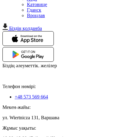
Катовице
Гданск
Вроцлав
Біздің қолданба
Біздің әлеуметтік. желілер
Телефон нөмірі:
+48 573 569 664
Мекен-жайы:
ул. Wiertnicza 131, Варшава
Жұмыс уақыты: