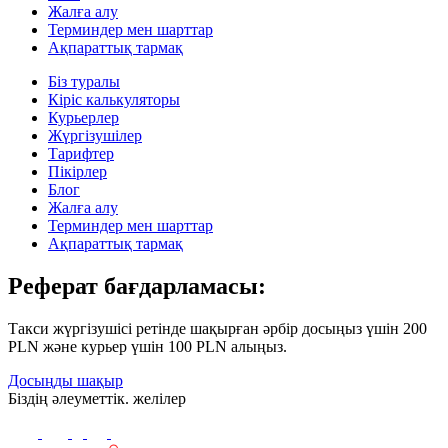
Жалға алу
Терминдер мен шарттар
Ақпараттық тармақ
Біз туралы
Кіріс калькуляторы
Курьерлер
Жүргізушілер
Тарифтер
Пікірлер
Блог
Жалға алу
Терминдер мен шарттар
Ақпараттық тармақ
Реферат бағдарламасы:
Такси жүргізушісі ретінде шақырған әрбір досыңыз үшін 200
PLN және курьер үшін 100 PLN алыңыз.
Досыңды шақыр
Біздің әлеуметтік. желілер