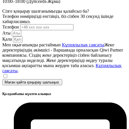
10:00–18:00 (Дүйсенбі-Жұма)
Сізге қоңырау шалғанымызды қалайсыз ба?
Телефон нөміріңізді енгізіңіз, біз сізбен 30 секунд ішінде
хабарласамыз.
Телефон
Аты
Қала
Мен оқығанымды растаймын
Құпиялылық саясаты
Жеке
деректеріңіздің әкімшісі - Варшавада орналасқан Qiwi Partner
компаниясы. Сіздің жеке деректеріңіз сізбен байланысу
мақсатында өңделеді. Жеке деректеріңізді өңдеу туралы
қосымша ақпаратты мына жерден таба аласыз.
Құпиялылық
саясаты
.
Маған қайта қоңырау шалыңыз.
Қолданбаны жүктеп алыңыз