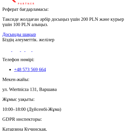
Реферат бағдарламасы:
Таксиде жолдаған әрбір досыңыз үшін 200 PLN және курьер
үшін 100 PLN алыңыз.
Досыңды шақыр
Біздің әлеуметтік. желілер
Телефон нөмірі:
+48 573 569 664
Мекен-жайы:
ул. Wiertnicza 131, Варшава
Жұмыс уақыты:
10:00–18:00 (Дүйсенбі-Жұма)
GDPR инспекторы:
Катарзина Кучинская,