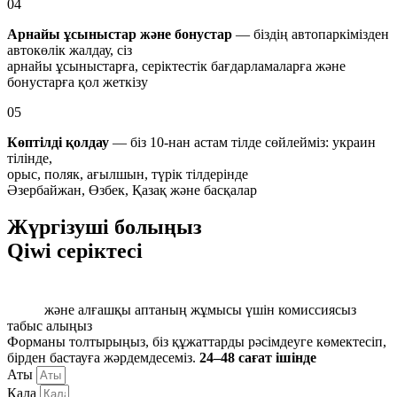
04
Арнайы ұсыныстар және бонустар
— біздің автопаркімізден
автокөлік жалдау, сіз
арнайы ұсыныстарға, серіктестік бағдарламаларға және
бонустарға қол жеткізу
05
Көптілді қолдау
— біз 10-нан астам тілде сөйлейміз: украин
тілінде,
орыс, поляк, ағылшын, түрік тілдерінде
Әзербайжан, Өзбек, Қазақ және басқалар
Жүргізуші болыңыз
Qiwi серіктесі
және алғашқы аптаның жұмысы үшін комиссиясыз
табыс алыңыз
Форманы толтырыңыз, біз құжаттарды рәсімдеуге көмектесіп,
бірден бастауға жәрдемдесеміз.
24–48 сағат ішінде
Аты
Қала