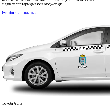
сіздің талаптарыңыз бен бюджетіңіз
Өтініш қалдырыңыз
Toyota Auris