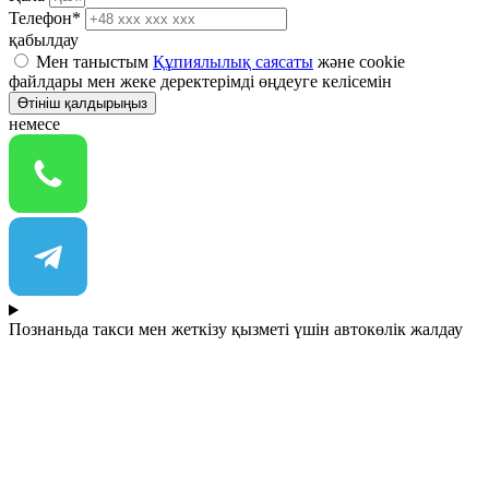
Телефон*
қабылдау
Мен таныстым
Құпиялылық саясаты
және cookie
файлдары мен жеке деректерімді өңдеуге келісемін
Өтініш қалдырыңыз
немесе
Познаньда такси мен жеткізу қызметі үшін автокөлік жалдау