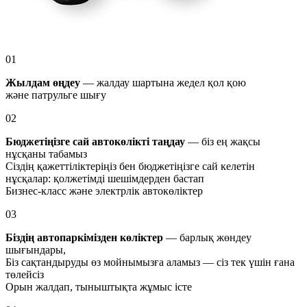
01
Жылдам өңдеу
— жалдау шартына жедел қол қою
және патрульге шығу
02
Бюджетіңізге сай автокөлікті таңдау
— біз ең жақсы
нұсқаны табамыз
Сіздің қажеттіліктеріңіз бен бюджетіңізге сай келетін
нұсқалар: қолжетімді шешімдерден бастап
Бизнес-класс және электрлік автокөліктер
03
Біздің автопаркімізден көліктер
— барлық жөндеу
шығындары,
Біз сақтандыруды өз мойнымызға аламыз — сіз тек үшін ғана
төлейсіз
Орын жалдап, тыныштықта жұмыс істе