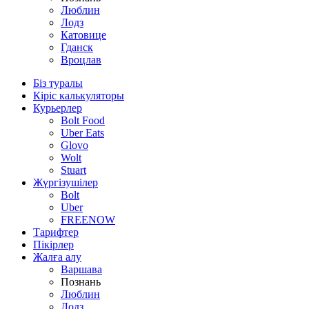
Люблин
Лодз
Катовице
Гданск
Вроцлав
Біз туралы
Кіріс калькуляторы
Курьерлер
Bolt Food
Uber Eats
Glovo
Wolt
Stuart
Жүргізушілер
Bolt
Uber
FREENOW
Тарифтер
Пікірлер
Жалға алу
Варшава
Познань
Люблин
Лодз