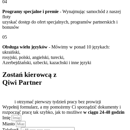
04
Programy specjalne i premie
- Wynajmując samochód z naszej
floty
uzyskać dostęp do ofert specjalnych, programów partnerskich i
bonusów
05
Obsługa wielu języków
- Mówimy w ponad 10 językach:
ukraiński,
rosyjski, polski, angielski, turecki,
Azerbejdżański, uzbecki, kazachski i inne języki
Zostań kierowcą z
Qiwi Partner
i otrzymać pierwszy tydzień pracy bez prowizji
Wypełnij formularz, a my pomożemy Ci sporządzić dokumenty i
rozpocząć pracę tak szybko, jak to możliwe
w ciągu 24-48 godzin
Imię
Miasto
Telefon*.