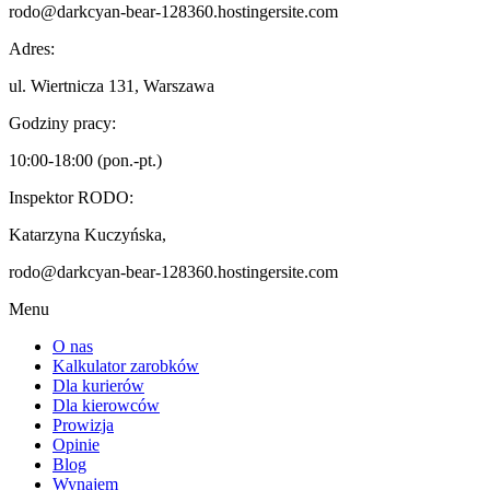
rodo@darkcyan-bear-128360.hostingersite.com
Adres:
ul. Wiertnicza 131, Warszawa
Godziny pracy:
10:00-18:00 (pon.-pt.)
Inspektor RODO:
Katarzyna Kuczyńska,
rodo@darkcyan-bear-128360.hostingersite.com
Menu
O nas
Kalkulator zarobków
Dla kurierów
Dla kierowców
Prowizja
Opinie
Blog
Wynajem