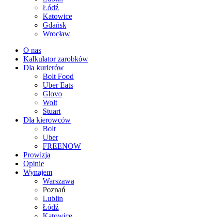
Łódź
Katowice
Gdańsk
Wrocław
O nas
Kalkulator zarobków
Dla kurierów
Bolt Food
Uber Eats
Glovo
Wolt
Stuart
Dla kierowców
Bolt
Uber
FREENOW
Prowizja
Opinie
Wynajem
Warszawa
Poznań
Lublin
Łódź
Katowice