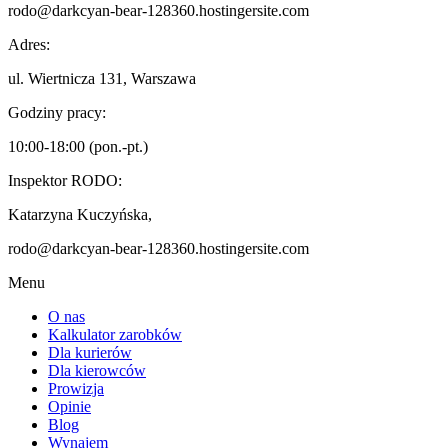
rodo@darkcyan-bear-128360.hostingersite.com
Adres:
ul. Wiertnicza 131, Warszawa
Godziny pracy:
10:00-18:00 (pon.-pt.)
Inspektor RODO:
Katarzyna Kuczyńska,
rodo@darkcyan-bear-128360.hostingersite.com
Menu
O nas
Kalkulator zarobków
Dla kurierów
Dla kierowców
Prowizja
Opinie
Blog
Wynajem