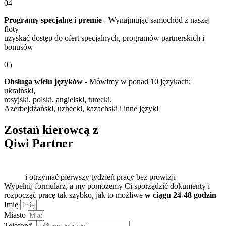
04
Programy specjalne i premie
- Wynajmując samochód z naszej
floty
uzyskać dostęp do ofert specjalnych, programów partnerskich i
bonusów
05
Obsługa wielu języków
- Mówimy w ponad 10 językach:
ukraiński,
rosyjski, polski, angielski, turecki,
Azerbejdżański, uzbecki, kazachski i inne języki
Zostań kierowcą z
Qiwi Partner
i otrzymać pierwszy tydzień pracy bez prowizji
Wypełnij formularz, a my pomożemy Ci sporządzić dokumenty i
rozpocząć pracę tak szybko, jak to możliwe
w ciągu 24-48 godzin
Imię
Miasto
Telefon*.