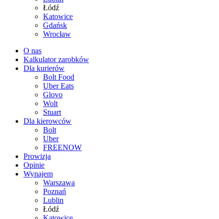
Łódź
Katowice
Gdańsk
Wrocław
O nas
Kalkulator zarobków
Dla kurierów
Bolt Food
Uber Eats
Glovo
Wolt
Stuart
Dla kierowców
Bolt
Uber
FREENOW
Prowizja
Opinie
Wynajem
Warszawa
Poznań
Lublin
Łódź
Katowice