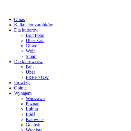
O nas
Kalkulator zarobków
Dla kurierów
Bolt Food
Uber Eats
Glovo
Wolt
Stuart
Dla kierowców
Bolt
Uber
FREENOW
Prowizja
Opinie
Wynajem
Warszawa
Poznań
Lublin
Łódź
Katowice
Gdańsk
Wrocław