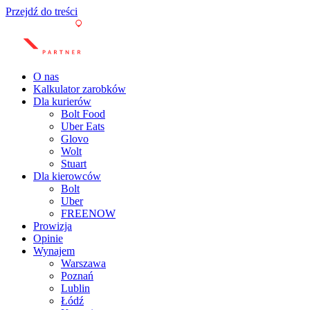
Przejdź do treści
O nas
Kalkulator zarobków
Dla kurierów
Bolt Food
Uber Eats
Glovo
Wolt
Stuart
Dla kierowców
Bolt
Uber
FREENOW
Prowizja
Opinie
Wynajem
Warszawa
Poznań
Lublin
Łódź