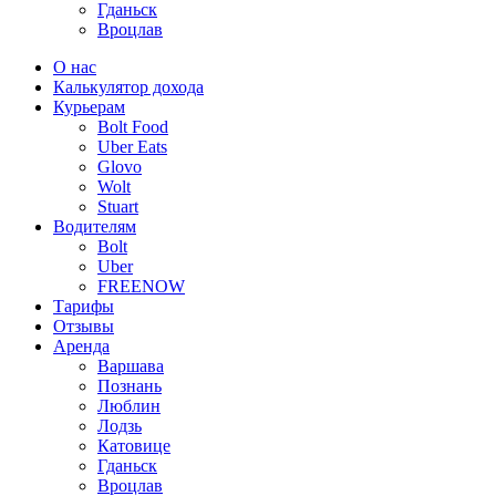
Гданьск
Вроцлав
О нас
Калькулятор дохода
Курьерам
Bolt Food
Uber Eats
Glovo
Wolt
Stuart
Водителям
Bolt
Uber
FREENOW
Тарифы
Отзывы
Аренда
Варшава
Познань
Люблин
Лодзь
Катовице
Гданьск
Вроцлав