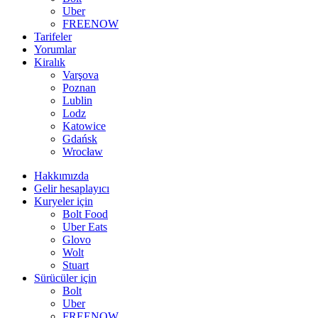
Uber
FREENOW
Tarifeler
Yorumlar
Kiralık
Varşova
Poznan
Lublin
Lodz
Katowice
Gdańsk
Wrocław
Hakkımızda
Gelir hesaplayıcı
Kuryeler için
Bolt Food
Uber Eats
Glovo
Wolt
Stuart
Sürücüler için
Bolt
Uber
FREENOW