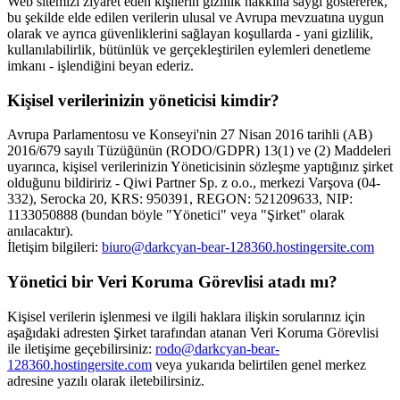
Web sitemizi ziyaret eden kişilerin gizlilik hakkına saygı göstererek,
bu şekilde elde edilen verilerin ulusal ve Avrupa mevzuatına uygun
olarak ve ayrıca güvenliklerini sağlayan koşullarda - yani gizlilik,
kullanılabilirlik, bütünlük ve gerçekleştirilen eylemleri denetleme
imkanı - işlendiğini beyan ederiz.
Kişisel verilerinizin yöneticisi kimdir?
Avrupa Parlamentosu ve Konseyi'nin 27 Nisan 2016 tarihli (AB)
2016/679 sayılı Tüzüğünün (RODO/GDPR) 13(1) ve (2) Maddeleri
uyarınca, kişisel verilerinizin Yöneticisinin sözleşme yaptığınız şirket
olduğunu bildiririz - Qiwi Partner Sp. z o.o., merkezi Varşova (04-
332), Serocka 20, KRS: 950391, REGON: 521209633, NIP:
1133050888 (bundan böyle "Yönetici" veya "Şirket" olarak
anılacaktır).
İletişim bilgileri:
biuro@darkcyan-bear-128360.hostingersite.com
Yönetici bir Veri Koruma Görevlisi atadı mı?
Kişisel verilerin işlenmesi ve ilgili haklara ilişkin sorularınız için
aşağıdaki adresten Şirket tarafından atanan Veri Koruma Görevlisi
ile iletişime geçebilirsiniz:
rodo@darkcyan-bear-
128360.hostingersite.com
veya yukarıda belirtilen genel merkez
adresine yazılı olarak iletebilirsiniz.