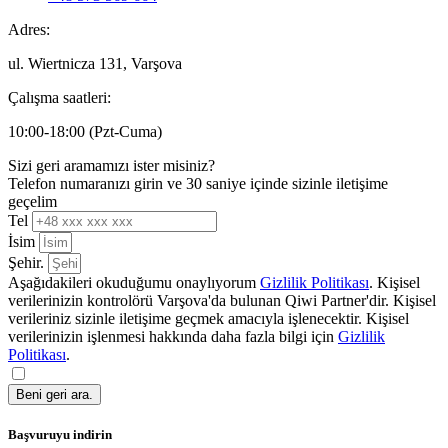
Adres:
ul. Wiertnicza 131, Varşova
Çalışma saatleri:
10:00-18:00 (Pzt-Cuma)
Sizi geri aramamızı ister misiniz?
Telefon numaranızı girin ve 30 saniye içinde sizinle iletişime
geçelim
Tel
İsim
Şehir.
Aşağıdakileri okuduğumu onaylıyorum
Gizlilik Politikası
. Kişisel
verilerinizin kontrolörü Varşova'da bulunan Qiwi Partner'dir. Kişisel
verileriniz sizinle iletişime geçmek amacıyla işlenecektir. Kişisel
verilerinizin işlenmesi hakkında daha fazla bilgi için
Gizlilik
Politikası
.
Beni geri ara.
Başvuruyu indirin