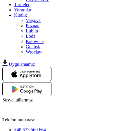
Tarifeler
Yorumlar
Kiralık
Varşova
Poznan
Lublin
Lodz
Katowice
Gdańsk
Wrocław
Uygulamamız
Sosyal ağlarımız
Telefon numarası:
+48 573 569 664