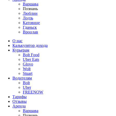
Варшава
Познань
Люблин
Лодзь
Катовице
Гданьск
Вроцлав
О нас
Калькулятор дохода
Курьерам
Bolt Food
Uber Eats
Glovo
Wolt
Stuart
Водителям
Bolt
Uber
FREENOW
Тарифы
Отзывы
Аренда
Варшава
Познань