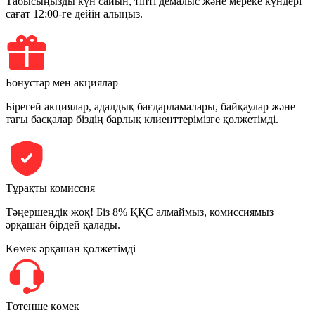
Табысыңызды күн сайын, тіпті демалыс және мереке күндері
сағат 12:00-ге дейін алыңыз.
Бонустар мен акциялар
Бірегей акциялар, адалдық бағдарламалары, байқаулар және
тағы басқалар біздің барлық клиенттерімізге қолжетімді.
Тұрақты комиссия
Тәңершеңдік жоқ! Біз 8% ҚҚС алмаймыз, комиссиямыз
әрқашан бірдей қалады.
Көмек әрқашан қолжетімді
Төтенше көмек