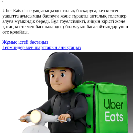
/
Uber Eats сізге уақытыңызды толық басқаруға, кез келген
уақытта ауысымды бастауға және тұрақты апталық төлемдер
алуға мүмкіндік береді. Бұл тәуелсіздікті, айқын кірісті және
қатаң кесте мен басшылардың болмауын бағалайтындар үшін
өте қолайлы.
Жұмыс істей бастаңыз
Терминдер мен шарттарын анықтаңыз