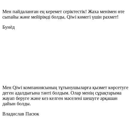
Мен пайдаланған ең керемет серіктестік! Жаха менімен өте
сыпайы және мейірімді болды, Qiwi көмегі үшін рахмет!
Бунёд
Мен Qiwi компаниясының тұтынушыларға қызмет көрсетуге
деген адалдығына тәнті болдым. Олар менің сұрақтарыма
жауап беруге және кез келген мәселені шешуге әрқашан
дайын болды.
Владислав Пасюк