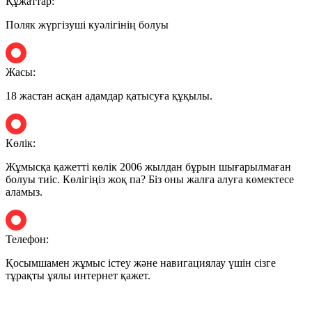
Құжаттар:
Поляк жүргізуші куәлігінің болуы
Жасы:
18 жастан асқан адамдар қатысуға құқылы.
Көлік:
Жұмысқа қажетті көлік 2006 жылдан бұрын шығарылмаған
болуы тиіс. Көлігіңіз жоқ па? Біз оны жалға алуға көмектесе
аламыз.
Телефон:
Қосымшамен жұмыс істеу және навигациялау үшін сізге
тұрақты ұялы интернет қажет.