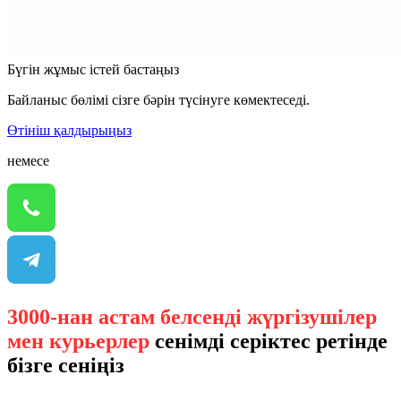
Бүгін жұмыс істей бастаңыз
Байланыс бөлімі сізге бәрін түсінуге көмектеседі.
Өтініш қалдырыңыз
немесе
3000-нан астам белсенді жүргізушілер
мен курьерлер
сенімді серіктес ретінде
бізге сеніңіз