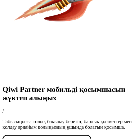
Qiwi Partner мобильді қосымшасын
жүктеп алыңыз
/
Табысыңызға толық бақылау беретін, барлық қызметтер мен
қолдау әрдайым қолыңыздың ұшында болатын қосымша.