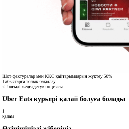
Шот-фактуралар мен ҚҚС қайтарымдарын жүктеу 50%
Табыстарға толық бақылау
«Төлемді жеделдету» опциясы
Uber Eats курьері қалай болуға болады
1
қадам
Өтінішіңізді жіберіңіз