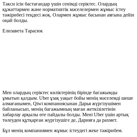
Такси ісін бастағандар үшін сенімді серіктес. Олардың
құжаттармен және нормативтік мәселелермен жұмыс істеу
тәжірибесі теңдесі жоқ. Олармен жұмыс басынан аяғына дейін
оңай болды.
Елизавета Тарасюк
Мен олардың серіктес көліктерінің бірінде багажымды
ұмытып қалдым. Uber ұзақ уақыт бойы менің мәселемді шеше
алмағанымен, Qiwi компаниясынан Дарья жүргізушімен
байланысып, менің багажымның маған жеткізілетінін
хабарлау арқылы өте пайдалы болды. Мені Uber үшін артық
төлеуден құтқарған жүргізушіге де, Дарияға да рахмет.
Бұл менің компаниямен жұмыс істеудегі жеке тәжірибем.