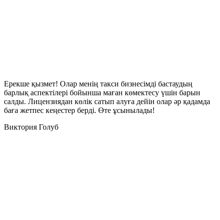
Ерекше қызмет! Олар менің такси бизнесімді бастаудың
барлық аспектілері бойынша маған көмектесу үшін барын
салды. Лицензиядан көлік сатып алуға дейін олар әр қадамда
баға жетпес кеңестер берді. Өте ұсынылады!
Виктория Голуб