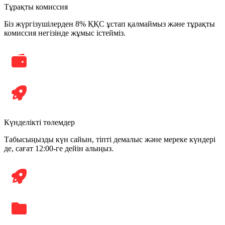
Тұрақты комиссия
Біз жүргізушілерден 8% ҚҚС ұстап қалмаймыз және тұрақты
комиссия негізінде жұмыс істейміз.
Күнделікті төлемдер
Табысыңызды күн сайын, тіпті демалыс және мереке күндері
де, сағат 12:00-ге дейін алыңыз.