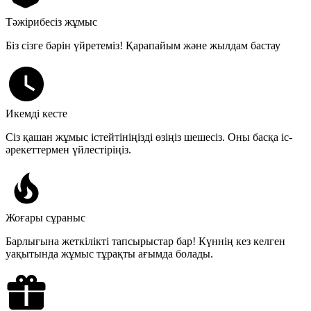
Тәжірибесіз жұмыс
Біз сізге бәрін үйретеміз! Қарапайым және жылдам бастау
Икемді кесте
Сіз қашан жұмыс істейтініңізді өзіңіз шешесіз. Оны басқа іс-
әрекеттермен үйлестіріңіз.
Жоғары сұраныс
Барлығына жеткілікті тапсырыстар бар! Күннің кез келген
уақытында жұмыс тұрақты ағымда болады.