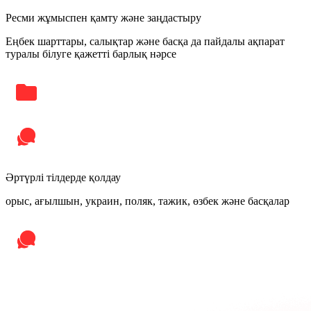
Ресми жұмыспен қамту және заңдастыру
Еңбек шарттары, салықтар және басқа да пайдалы ақпарат
туралы білуге қажетті барлық нәрсе
Әртүрлі тілдерде қолдау
орыс, ағылшын, украин, поляк, тажик, өзбек және басқалар