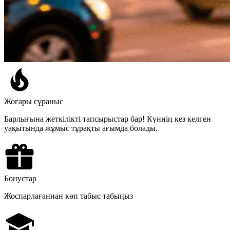
Жоғары сұраныс
Барлығына жеткілікті тапсырыстар бар! Күннің кез келген
уақытында жұмыс тұрақты ағымда болады.
Бонустар
Жоспарлағаннан көп табыс табыңыз