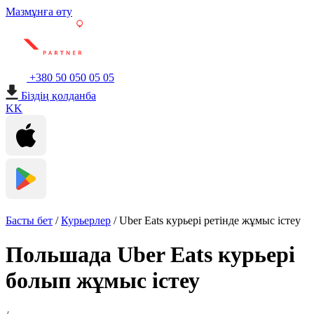
Мазмұнға өту
+380 50 050 05 05
Біздің қолданба
KK
Басты бет
/
Курьерлер
/
Uber Eats курьері ретінде жұмыс істеу
Польшада Uber Eats курьері
болып жұмыс істеу