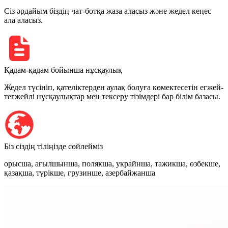
Сіз әрдайым біздің чат-ботқа жаза аласыз және жедел кеңес
ала аласыз.
Қадам-қадам бойынша нұсқаулық
Жедел түсініп, қателіктерден аулақ болуға көмектесетін егжей-
тегжейлі нұсқаулықтар мен тексеру тізімдері бар білім базасы.
Біз сіздің тіліңізде сөйлейміз
орысша, ағылшынша, полякша, украйнша, тажикша, өзбекше,
қазақша, түрікше, грузинше, азербайжанша