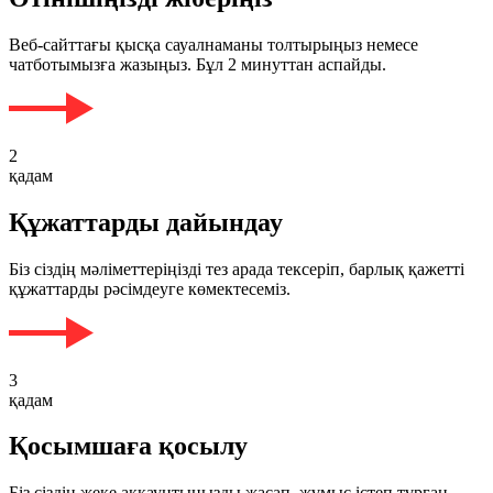
Веб-сайттағы қысқа сауалнаманы толтырыңыз немесе
чатботымызға жазыңыз. Бұл 2 минуттан аспайды.
2
қадам
Құжаттарды дайындау
Біз сіздің мәліметтеріңізді тез арада тексеріп, барлық қажетті
құжаттарды рәсімдеуге көмектесеміз.
3
қадам
Қосымшаға қосылу
Біз сіздің жеке аккаунтыңызды жасап, жұмыс істеп тұрған