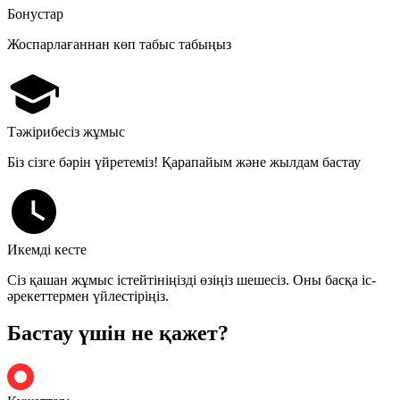
Бонустар
Жоспарлағаннан көп табыс табыңыз
Тәжірибесіз жұмыс
Біз сізге бәрін үйретеміз! Қарапайым және жылдам бастау
Икемді кесте
Сіз қашан жұмыс істейтініңізді өзіңіз шешесіз. Оны басқа іс-
әрекеттермен үйлестіріңіз.
Бастау үшін не қажет?