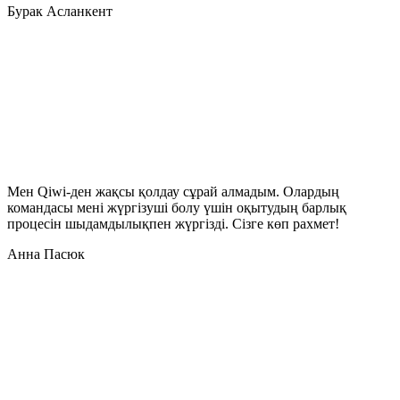
Бурак Асланкент
Мен Qiwi-ден жақсы қолдау сұрай алмадым. Олардың
командасы мені жүргізуші болу үшін оқытудың барлық
процесін шыдамдылықпен жүргізді. Сізге көп рахмет!
Анна Пасюк