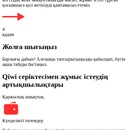
қосымшаға қол жеткізуді қамтамасыз етеміз.
4
қадам
Жолға шығыңыз
Барлығы дайын! Алғашқы тапсырысыңызды қабылдап, бүгін
ақша табуды бастаңыз.
Qiwi серіктесімен жұмыс істеудің
артықшылықтары
Қаржылық ашықтық
Күнделікті төлемдер