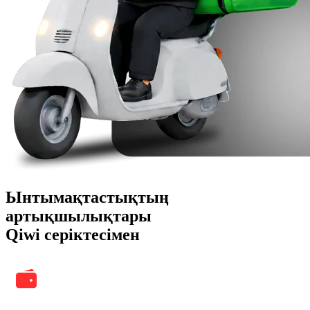
Ынтымақтастықтың
артықшылықтары
Qiwi серіктесімен