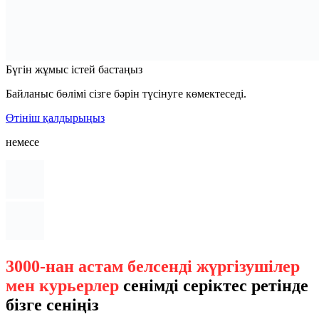
Бүгін жұмыс істей бастаңыз
Байланыс бөлімі сізге бәрін түсінуге көмектеседі.
Өтініш қалдырыңыз
немесе
3000-нан астам белсенді жүргізушілер
мен курьерлер
сенімді серіктес ретінде
бізге сеніңіз