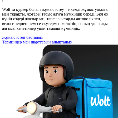
/
Wolt-та курьер болып жұмыс істеу – икемді жұмыс уақыты
мен тұрақты, жоғары табыс алуға мүмкіндік береді. Бұл өз
күнін өздері жоспарлап, тапсырыстарды автокөлікпен,
велосипедпен немесе скутермен жеткізіп, соның үшін ақы
алғысы келетіндер үшін тамаша мүмкіндік.
Жұмыс істей бастаңыз
Терминдер мен шарттарын анықтаңыз