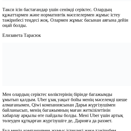
Такси ісін бастағандар үшін сенімді серіктес. Олардың
құжаттармен және нормативтік мәселелермен жұмыс істеу
тәжірибесі теңдесі жоқ. Олармен жұмыс басынан аяғына дейін
оңай болды.
Елизавета Тарасюк
Мен олардың серіктес көліктерінің бірінде багажымды
ұмытып қалдым. Uber ұзақ уақыт бойы менің мәселемді шеше
алмағанымен, Qiwi компаниясынан Дарья жүргізушімен
байланысып, менің багажымның маған жеткізілетінін
хабарлау арқылы өте пайдалы болды. Мені Uber үшін артық
төлеуден құтқарған жүргізушіге де, Дарияға да рахмет.
Бұл менің компаниямен жұмыс істеудегі жеке тәжірибем.