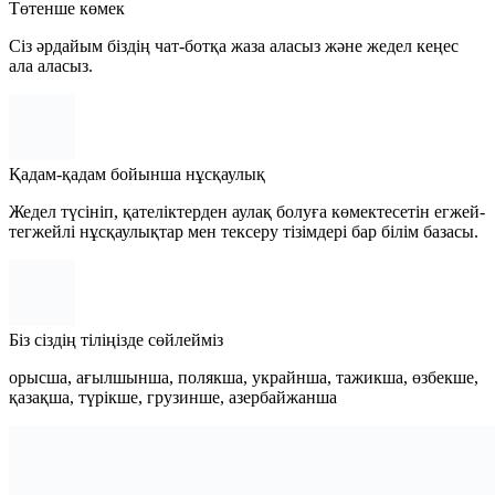
Төтенше көмек
Сіз әрдайым біздің чат-ботқа жаза аласыз және жедел кеңес
ала аласыз.
Қадам-қадам бойынша нұсқаулық
Жедел түсініп, қателіктерден аулақ болуға көмектесетін егжей-
тегжейлі нұсқаулықтар мен тексеру тізімдері бар білім базасы.
Біз сіздің тіліңізде сөйлейміз
орысша, ағылшынша, полякша, украйнша, тажикша, өзбекше,
қазақша, түрікше, грузинше, азербайжанша