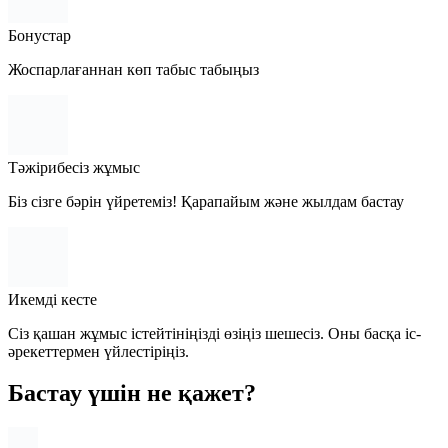
Бонустар
Жоспарлағаннан көп табыс табыңыз
Тәжірибесіз жұмыс
Біз сізге бәрін үйретеміз! Қарапайым және жылдам бастау
Икемді кесте
Сіз қашан жұмыс істейтініңізді өзіңіз шешесіз. Оны басқа іс-
әрекеттермен үйлестіріңіз.
Бастау үшін не қажет?