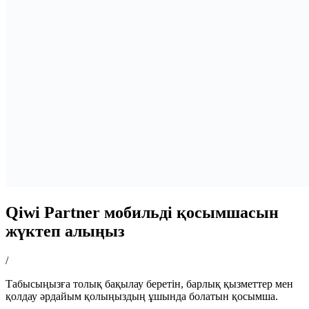
Qiwi Partner мобильді қосымшасын
жүктеп алыңыз
/
Табысыңызға толық бақылау беретін, барлық қызметтер мен
қолдау әрдайым қолыңыздың ұшында болатын қосымша.