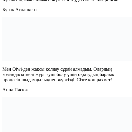
Бурак Асланкент
Мен Qiwi-ден жақсы қолдау сұрай алмадым. Олардың
командасы мені жүргізуші болу үшін оқытудың барлық
процесін шыдамдылықпен жүргізді. Сізге көп рахмет!
Анна Пасюк