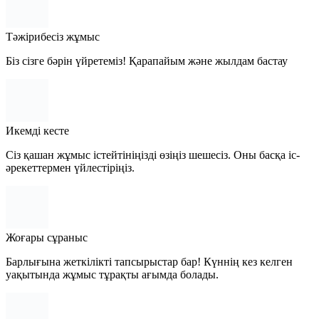
Тәжірибесіз жұмыс
Біз сізге бәрін үйретеміз! Қарапайым және жылдам бастау
Икемді кесте
Сіз қашан жұмыс істейтініңізді өзіңіз шешесіз. Оны басқа іс-
әрекеттермен үйлестіріңіз.
Жоғары сұраныс
Барлығына жеткілікті тапсырыстар бар! Күннің кез келген
уақытында жұмыс тұрақты ағымда болады.