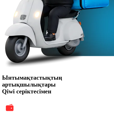
Ынтымақтастықтың
артықшылықтары
Qiwi серіктесімен