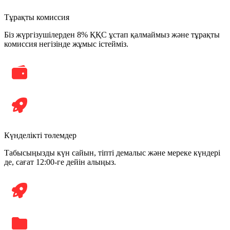
Тұрақты комиссия
Біз жүргізушілерден 8% ҚҚС ұстап қалмаймыз және тұрақты
комиссия негізінде жұмыс істейміз.
Күнделікті төлемдер
Табысыңызды күн сайын, тіпті демалыс және мереке күндері
де, сағат 12:00-ге дейін алыңыз.