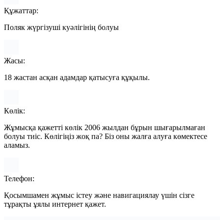
Құжаттар:
Поляк жүргізуші куәлігінің болуы
Жасы:
18 жастан асқан адамдар қатысуға құқылы.
Көлік:
Жұмысқа қажетті көлік 2006 жылдан бұрын шығарылмаған
болуы тиіс. Көлігіңіз жоқ па? Біз оны жалға алуға көмектесе
аламыз.
Телефон:
Қосымшамен жұмыс істеу және навигациялау үшін сізге
тұрақты ұялы интернет қажет.