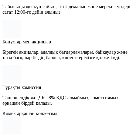
Табысыңызды күн сайын, тіпті демалыс және мереке күндері
сағат 12:00-ге дейін алыңыз.
Бонустар мен акциялар
Бірегей акциялар, адалдық бағдарламалары, байқаулар және
тағы басқалар біздің барлық клиенттерімізге қолжетімді.
Тұрақты комиссия
Тәңершеңдік жоқ! Біз 8% ҚҚС алмаймыз, комиссиямыз
әрқашан бірдей қалады.
Көмек әрқашан қолжетімді