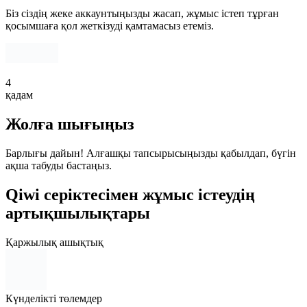
Біз сіздің жеке аккаунтыңызды жасап, жұмыс істеп тұрған
қосымшаға қол жеткізуді қамтамасыз етеміз.
4
қадам
Жолға шығыңыз
Барлығы дайын! Алғашқы тапсырысыңызды қабылдап, бүгін
ақша табуды бастаңыз.
Qiwi серіктесімен жұмыс істеудің
артықшылықтары
Қаржылық ашықтық
Күнделікті төлемдер