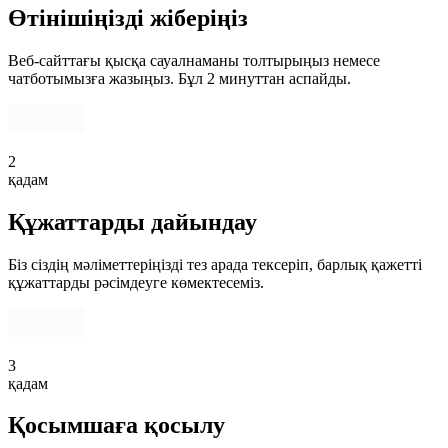
Өтінішіңізді жіберіңіз
Веб-сайттағы қысқа сауалнаманы толтырыңыз немесе
чатботымызға жазыңыз. Бұл 2 минуттан аспайды.
2
қадам
Құжаттарды дайындау
Біз сіздің мәліметтеріңізді тез арада тексеріп, барлық қажетті
құжаттарды рәсімдеуге көмектесеміз.
3
қадам
Қосымшаға қосылу