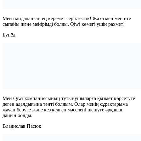
Мен пайдаланған ең керемет серіктестік! Жаха менімен өте
сыпайы және мейірімді болды, Qiwi көмегі үшін рахмет!
Бунёд
Мен Qiwi компаниясының тұтынушыларға қызмет көрсетуге
деген адалдығына тәнті болдым. Олар менің сұрақтарыма
жауап беруге және кез келген мәселені шешуге әрқашан
дайын болды.
Владислав Пасюк