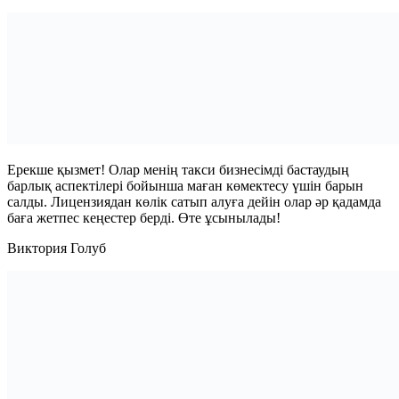
Ерекше қызмет! Олар менің такси бизнесімді бастаудың
барлық аспектілері бойынша маған көмектесу үшін барын
салды. Лицензиядан көлік сатып алуға дейін олар әр қадамда
баға жетпес кеңестер берді. Өте ұсынылады!
Виктория Голуб