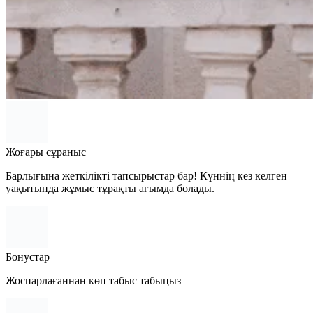
Жоғары сұраныс
Барлығына жеткілікті тапсырыстар бар! Күннің кез келген
уақытында жұмыс тұрақты ағымда болады.
Бонустар
Жоспарлағаннан көп табыс табыңыз