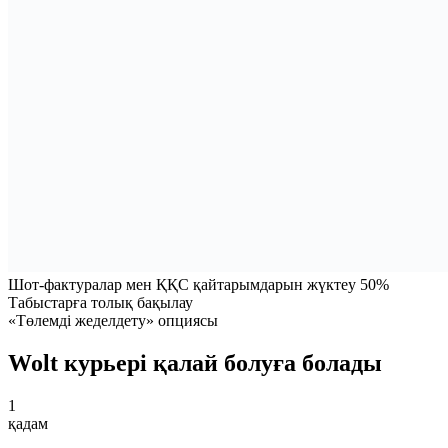
Шот-фактуралар мен ҚҚС қайтарымдарын жүктеу 50%
Табыстарға толық бақылау
«Төлемді жеделдету» опциясы
Wolt курьері қалай болуға болады
1
қадам