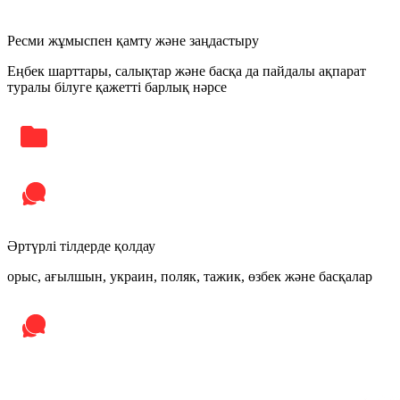
Ресми жұмыспен қамту және заңдастыру
Еңбек шарттары, салықтар және басқа да пайдалы ақпарат
туралы білуге қажетті барлық нәрсе
Әртүрлі тілдерде қолдау
орыс, ағылшын, украин, поляк, тажик, өзбек және басқалар