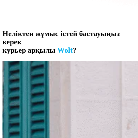
Неліктен жұмыс істей бастауыңыз
керек
курьер арқылы
Wolt
?