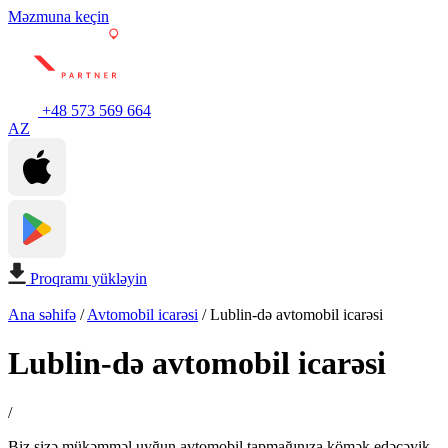
Məzmuna keçin
+48 573 569 664
AZ
Proqramı yükləyin
Ana səhifə
/
Avtomobil icarəsi
/
Lublin-də avtomobil icarəsi
Lublin-də avtomobil icarəsi
/
Biz sizə mükəmməl uyğun avtomobil tapmağınıza kömək edəcəyik.