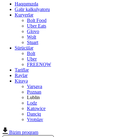
Haqqımızda
Gəlir kalkulyatoru
Kuryerlər
Bolt Food
Uber Eats
Glovo
Wolt
Stuart
Sürücülər
Bolt
Uber
FREENOW
Tariflər
Rəylər
Kirayə
Varşava
Poznan
Lublin
Lodz
Katowice
Dançiq
Vrotslav
Bizim proqram