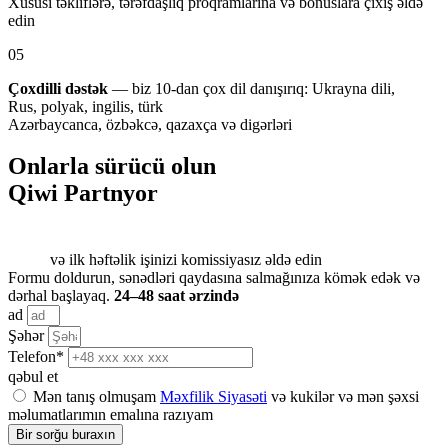
Xüsusi təkliflərə, tərəfdaşlıq proqramlarına və bonuslara çıxış əldə
edin
05
Çoxdilli dəstək
— biz 10-dan çox dil danışırıq: Ukrayna dili,
Rus, polyak, ingilis, türk
Azərbaycanca, özbəkcə, qazaxça və digərləri
Onlarla sürücü olun
Qiwi Partnyor
və ilk həftəlik işinizi komissiyasız əldə edin
Formu doldurun, sənədləri qaydasına salmağınıza kömək edək və
dərhal başlayaq.
24–48 saat ərzində
ad
Şəhər
Telefon*
qəbul et
Mən tanış olmuşam
Məxfilik Siyasəti
və kukilər və mən şəxsi
məlumatlarımın emalına razıyam
Bir sorğu buraxın