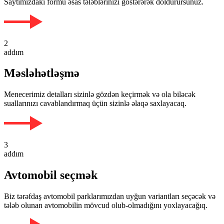
Saytımızdakı formu əsas tələblərinizi göstərərək doldurursunuz.
2
addım
Məsləhətləşmə
Menecerimiz detalları sizinlə gözdən keçirmək və ola biləcək
suallarınızı cavablandırmaq üçün sizinlə əlaqə saxlayacaq.
3
addım
Avtomobil seçmək
Biz tərəfdaş avtomobil parklarımızdan uyğun variantları seçəcək və
tələb olunan avtomobilin mövcud olub-olmadığını yoxlayacağıq.