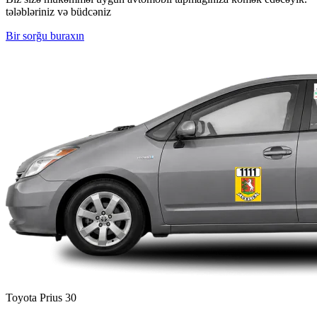
tələbləriniz və büdcəniz
Bir sorğu buraxın
Toyota Prius 30