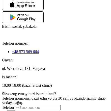
Bizim sosial. şəbəkələr
Telefon nömrəsi:
+48 573 569 664
Ünvan:
ul. Wiertnicza 131, Varşava
İş saatları:
10:00-18:00 (bazar ertəsi-cümə)
Sizə zəng etməyimizi istərdinizmi?
Telefon nömrənizi daxil edin və biz 30 saniyə ərzində sizinlə əlaqə
saxlayacağıq.
Telefon