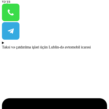
və ya
Taksi və çatdırılma işləri üçün Lublin-də avtomobil icarəsi