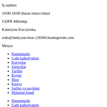
İş saatları:
10:00-18:00 (bazar ertəsi-cümə)
GDPR Müfəttişi:
Katarzyna Kuczynska,
rodo@darkcyan-bear-128360.hostingersite.com
Menyu
Haqqımızda
Gəlir kalkulyatoru
Kuryerlər
Sürücülər
Tariflər
Rəylər
Bloq
Kirayə
Şərtlər və qaydalar
Məlumat bəndi
Haqqımızda
Gəlir kalkulyatoru