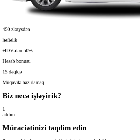
450 zlotysdən
həftəlik
ƏDV-dən 50%
Hesab bonusu
15 dəqiqə
Müqavilə hazırlamaq
Biz necə işləyirik?
1
addım
Müraciətinizi təqdim edin