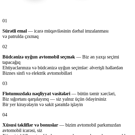
01
Sürətli emal
— icarə müqaviləsinin dərhal imzalanması
və patrulda çıxmaq
02
Büdcənizə uyğun avtomobil seçmək
— Biz ən yaxşı seçimi
tapacağıq
Ehtiyaclarınıza və büdcənizə uyğun seçimlər: əlverişli həllərdən
Biznes sinfi və elektrik avtomobilləri
03
Flotumuzdakı nəqliyyat vasitələri
— bütün təmir xərcləri,
Biz sığortanı qarşılayırıq — siz yalnız üçün ödəyirsiniz
Bir yer kirayələyin və sakit şəraitdə işləyin
04
Xüsusi təkliflər və bonuslar
— bizim avtomobil parkımızdan
avtomobil icarəsi, siz