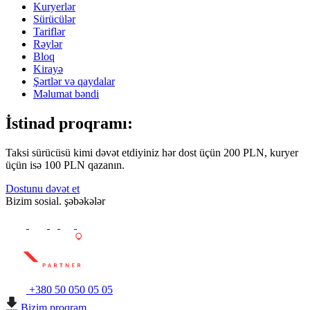
Kuryerlər
Sürücülər
Tariflər
Rəylər
Bloq
Kirayə
Şərtlər və qaydalar
Məlumat bəndi
İstinad proqramı:
Taksi sürücüsü kimi dəvət etdiyiniz hər dost üçün 200 PLN, kuryer
üçün isə 100 PLN qazanın.
Dostunu dəvət et
Bizim sosial. şəbəkələr
+380 50 050 05 05
Bizim proqram