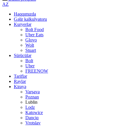
AZ
Haqqımızda
Gəlir kalkulyatoru
Kuryerlər
Bolt Food
Uber Eats
Glovo
Wolt
Stuart
Sürücülər
Bolt
Uber
FREENOW
Tariflər
Rəylər
Kirayə
Varşava
Poznan
Lublin
Lodz
Katowice
Dançiq
Vrotslav