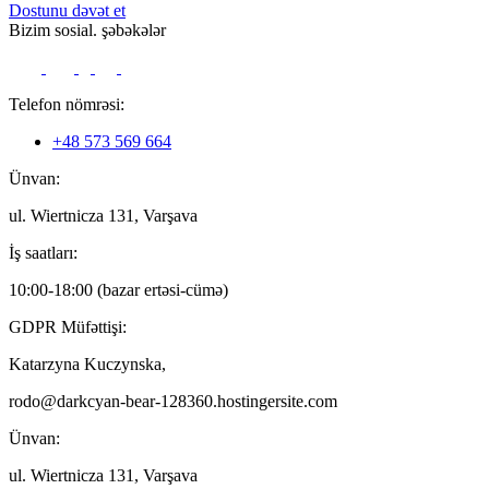
Dostunu dəvət et
Bizim sosial. şəbəkələr
Telefon nömrəsi:
+48 573 569 664
Ünvan:
ul. Wiertnicza 131, Varşava
İş saatları:
10:00-18:00 (bazar ertəsi-cümə)
GDPR Müfəttişi:
Katarzyna Kuczynska,
rodo@darkcyan-bear-128360.hostingersite.com
Ünvan:
ul. Wiertnicza 131, Varşava