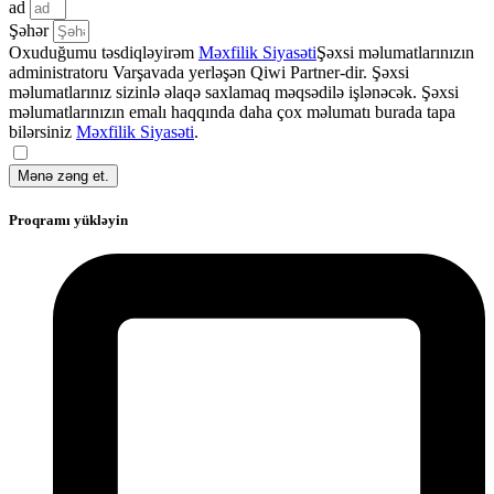
ad
Şəhər
Oxuduğumu təsdiqləyirəm
Məxfilik Siyasəti
Şəxsi məlumatlarınızın
administratoru Varşavada yerləşən Qiwi Partner-dir. Şəxsi
məlumatlarınız sizinlə əlaqə saxlamaq məqsədilə işlənəcək. Şəxsi
məlumatlarınızın emalı haqqında daha çox məlumatı burada tapa
bilərsiniz
Məxfilik Siyasəti
.
Mənə zəng et.
Proqramı yükləyin