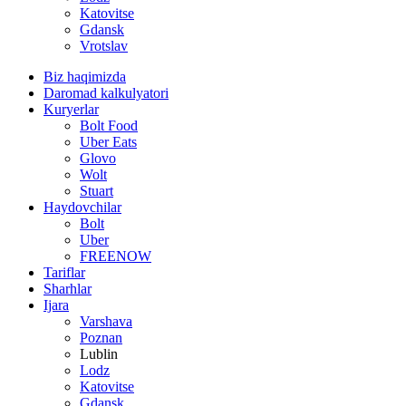
Katovitse
Gdansk
Vrotslav
Biz haqimizda
Daromad kalkulyatori
Kuryerlar
Bolt Food
Uber Eats
Glovo
Wolt
Stuart
Haydovchilar
Bolt
Uber
FREENOW
Tariflar
Sharhlar
Ijara
Varshava
Poznan
Lublin
Lodz
Katovitse
Gdansk