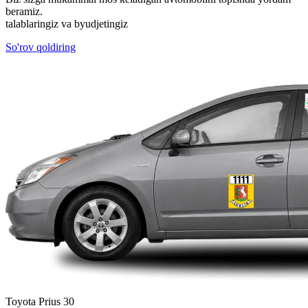
beramiz.
talablaringiz va byudjetingiz
So'rov qoldiring
Toyota Prius 30