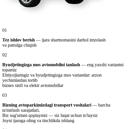
01
Tez ishlov berish
— ijara shartnomasini darhol imzolash
va patrulga chiqish
02
Byudjetingizga mos avtomobilni tanlash
— eng yaxshi variantni
topamiz
Ehtiyojlaringiz va byudjetingizga mos variantlar: arzon
yechimlardan tortib
biznes sinfi va elektr avtomobillar
03
Bizning avtoparkimizdagi transport vositalari
— barcha
ta'mirlash xarajatlari,
Biz sug'urtani qoplaymiz — siz faqat uchun to'laysiz
Joyni ijaraga oling va tinchlikda ishlang