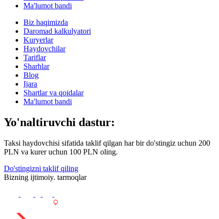
Ma'lumot bandi
Biz haqimizda
Daromad kalkulyatori
Kuryerlar
Haydovchilar
Tariflar
Sharhlar
Blog
Ijara
Shartlar va qoidalar
Ma'lumot bandi
Yo'naltiruvchi dastur:
Taksi haydovchisi sifatida taklif qilgan har bir do'stingiz uchun 200
PLN va kurer uchun 100 PLN oling.
Do'stingizni taklif qiling
Bizning ijtimoiy. tarmoqlar