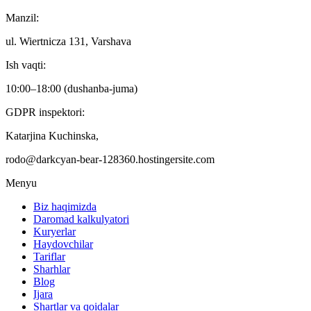
Manzil:
ul. Wiertnicza 131, Varshava
Ish vaqti:
10:00–18:00 (dushanba-juma)
GDPR inspektori:
Katarjina Kuchinska,
rodo@darkcyan-bear-128360.hostingersite.com
Menyu
Biz haqimizda
Daromad kalkulyatori
Kuryerlar
Haydovchilar
Tariflar
Sharhlar
Blog
Ijara
Shartlar va qoidalar