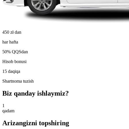
450 zł dan
har hafta
50% QQSdan
Hisob bonusi
15 daqiqa
Shartnoma tuzish
Biz qanday ishlaymiz?
1
qadam
Arizangizni topshiring