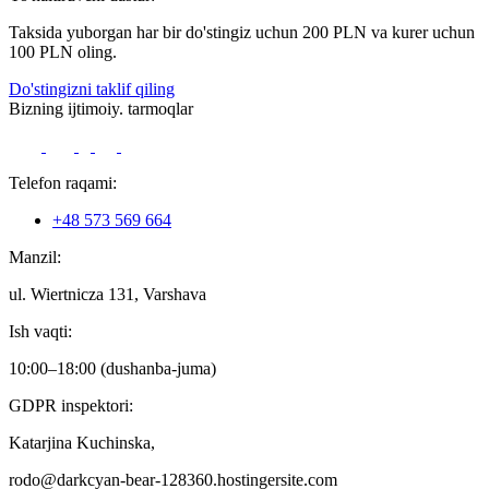
Taksida yuborgan har bir do'stingiz uchun 200 PLN va kurer uchun
100 PLN oling.
Do'stingizni taklif qiling
Bizning ijtimoiy. tarmoqlar
Telefon raqami:
+48 573 569 664
Manzil:
ul. Wiertnicza 131, Varshava
Ish vaqti:
10:00–18:00 (dushanba-juma)
GDPR inspektori:
Katarjina Kuchinska,
rodo@darkcyan-bear-128360.hostingersite.com