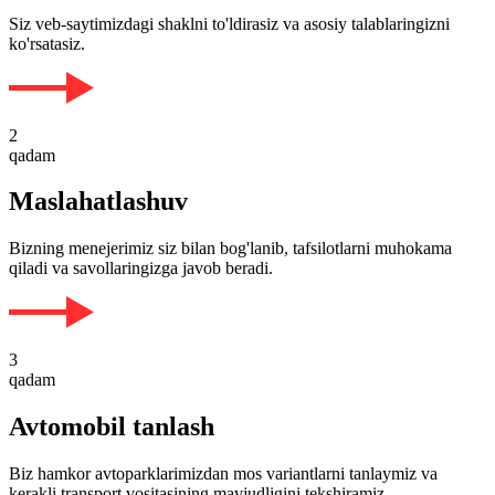
Siz veb-saytimizdagi shaklni to'ldirasiz va asosiy talablaringizni
ko'rsatasiz.
2
qadam
Maslahatlashuv
Bizning menejerimiz siz bilan bog'lanib, tafsilotlarni muhokama
qiladi va savollaringizga javob beradi.
3
qadam
Avtomobil tanlash
Biz hamkor avtoparklarimizdan mos variantlarni tanlaymiz va
kerakli transport vositasining mavjudligini tekshiramiz.