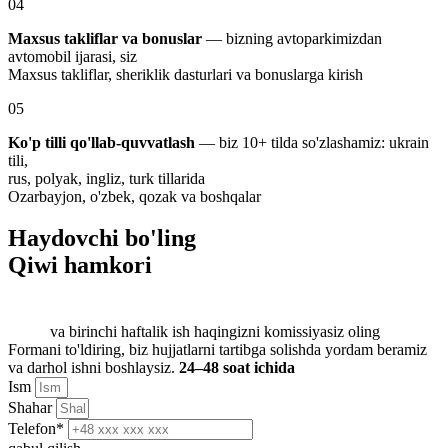
04
Maxsus takliflar va bonuslar
— bizning avtoparkimizdan
avtomobil ijarasi, siz
Maxsus takliflar, sheriklik dasturlari va bonuslarga kirish
05
Ko'p tilli qo'llab-quvvatlash
— biz 10+ tilda so'zlashamiz: ukrain
tili,
rus, polyak, ingliz, turk tillarida
Ozarbayjon, o'zbek, qozak va boshqalar
Haydovchi bo'ling
Qiwi hamkori
va birinchi haftalik ish haqingizni komissiyasiz oling
Formani to'ldiring, biz hujjatlarni tartibga solishda yordam beramiz
va darhol ishni boshlaysiz.
24–48 soat ichida
Ism
Shahar
Telefon*