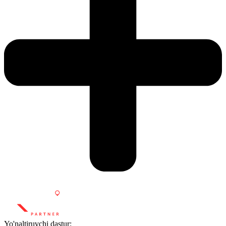
Yo'naltiruvchi dastur: