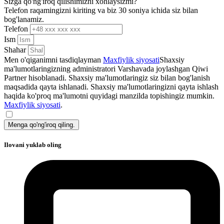
Sizga qo'ng'iroq qilishimizni xohlaysizmi?
Telefon raqamingizni kiriting va biz 30 soniya ichida siz bilan
bog'lanamiz.
Telefon
Ism
Shahar
Men o'qiganimni tasdiqlayman
Maxfiylik siyosati
Shaxsiy
ma'lumotlaringizning administratori Varshavada joylashgan Qiwi
Partner hisoblanadi. Shaxsiy ma'lumotlaringiz siz bilan bog'lanish
maqsadida qayta ishlanadi. Shaxsiy ma'lumotlaringizni qayta ishlash
haqida ko'proq ma'lumotni quyidagi manzilda topishingiz mumkin.
Maxfiylik siyosati
.
Menga qo'ng'iroq qiling.
Ilovani yuklab oling