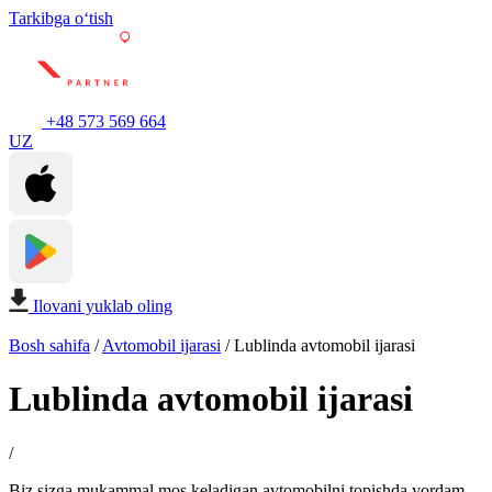
Tarkibga oʻtish
+48 573 569 664
UZ
Ilovani yuklab oling
Bosh sahifa
/
Avtomobil ijarasi
/
Lublinda avtomobil ijarasi
Lublinda avtomobil ijarasi
/
Biz sizga mukammal mos keladigan avtomobilni topishda yordam