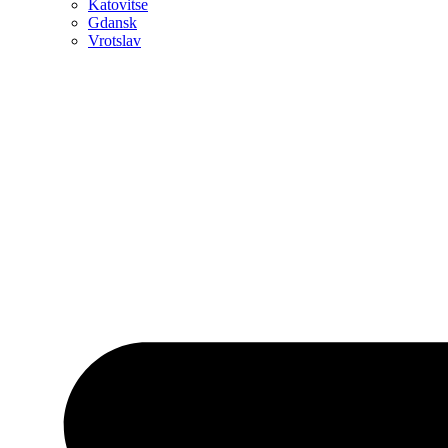
Katovitse
Gdansk
Vrotslav