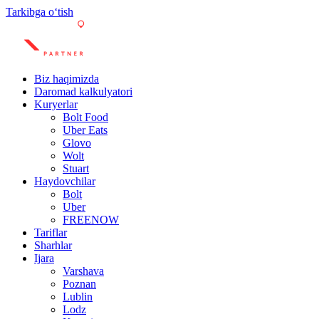
Tarkibga oʻtish
Biz haqimizda
Daromad kalkulyatori
Kuryerlar
Bolt Food
Uber Eats
Glovo
Wolt
Stuart
Haydovchilar
Bolt
Uber
FREENOW
Tariflar
Sharhlar
Ijara
Varshava
Poznan
Lublin
Lodz