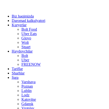
Biz haqimizda
Daromad kalkulyatori
Kuryerlar
Bolt Food
Uber Eats
Glovo
Wolt
Stuart
Haydovchilar
Bolt
Uber
FREENOW
Tariflar
Sharhlar
Ijara
Varshava
Poznan
Lublin
Lodz
Katovitse
Gdansk
Vrotslav