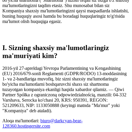
bo'yicha shartnoma ("Shartnoma") tuzish orqali siz bizga o'z shaxsiy
ma'lumotlaringizni taqdim etasiz. Shu munosabat bilan siz
Kompaniya shaxsiy ma'lumotlaringizni qaysi maqsadlarda ishlatishi,
buning huquqiy asosi hamda bu boradagi huquqlaringiz to'g'risida
ma'lumot olish huquqiga egasiz.
I. Sizning shaxsiy ma'lumotlaringiz
ma'muriyati kim?
2016-yil 27-apreldagi Yevropa Parlamentining va Kengashining
(EU) 2016/679-sonli Reglamenti (GDPR/RODO) 13-moddasining
1- va 2-bandlariga muvofiq, biz sizni shaxsiy ma'lumotlaringiz
bo'yicha ma'lumotlarni boshqaruvchi shaxs siz shartnoma
tuzayotgan kompaniya ekanligi haqida xabardor qilamiz. — Qiwi
Partner Spółka z ograniczoną odpowiedzialnością, manzili: 04-332
Varshava, Serocka ko'chasi 20, KRS: 950391, REGON:
521209633, NIP: 1133050888 (keyingi matnda "Ma'mur" yoki
"Kompaniya" deb ataladi).
Aloqa ma'lumotlari:
biuro@darkcyan-bear-
128360.hostingersite.com