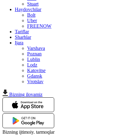
Stuart
Haydovchilar
Bolt
Uber
FREENOW
Tariflar
Sharhlar
Ijara
Varshava
Poznan
Lublin
Lodz
Katovitse
Gdansk
Vrotslav
Bizning ilovamiz
Bizning ijtimoiy. tarmoqlar