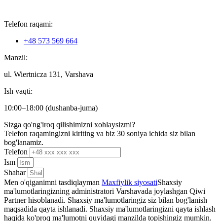
Telefon raqami:
+48 573 569 664
Manzil:
ul. Wiertnicza 131, Varshava
Ish vaqti:
10:00–18:00 (dushanba-juma)
Sizga qo'ng'iroq qilishimizni xohlaysizmi?
Telefon raqamingizni kiriting va biz 30 soniya ichida siz bilan
bog'lanamiz.
Telefon
Ism
Shahar
Men o'qiganimni tasdiqlayman
Maxfiylik siyosati
Shaxsiy
ma'lumotlaringizning administratori Varshavada joylashgan Qiwi
Partner hisoblanadi. Shaxsiy ma'lumotlaringiz siz bilan bog'lanish
maqsadida qayta ishlanadi. Shaxsiy ma'lumotlaringizni qayta ishlash
haqida ko'proq ma'lumotni quyidagi manzilda topishingiz mumkin.