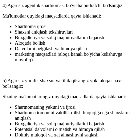
4) Agar siz agentlik shartnomasi bo'yicha pudratchi bo'lsangiz:
Ma'lumotlar quyidagi maqsadlarda qayta ishlanadi:
Shartnoma ijrosi
Shaxsni aniqlash tekshiruvlari
Buxgalteriya va soliq majburiyatlarini bajarish
Aloqada bo'lish
Da'volarni belgilash va himoya qilish
marketing maqsadlari (aloqa kanali bo'yicha kelishuvga
muvofiq)
5) Agar siz yuridik shaxsni vakillik qilsangiz yoki aloqa shaxsi
bo'lsangiz:
Sizning ma'lumotlaringiz quyidagi maqsadlarda qayta ishlanadi:
Shartnomaning yakuni va ijrosi
Shartnoma tomonini vakillik qilish huquqiga ega shaxslarni
aniqlash
Buxgalteriya va soliq majburiyatlarini bajarish
Potentsial da'volarni o'rnatish va himoya qilish
Doimiy muloqot va xat almashuvni saqlash