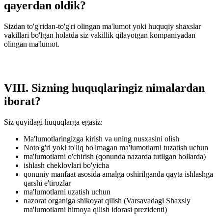
qayerdan oldik?
Sizdan to'g'ridan-to'g'ri olingan ma'lumot yoki huquqiy shaxslar
vakillari bo'lgan holatda siz vakillik qilayotgan kompaniyadan
olingan ma'lumot.
VIII. Sizning huquqlaringiz nimalardan
iborat?
Siz quyidagi huquqlarga egasiz:
Ma'lumotlaringizga kirish va uning nusxasini olish
Noto'g'ri yoki to'liq bo'lmagan ma'lumotlarni tuzatish uchun
ma'lumotlarni o'chirish (qonunda nazarda tutilgan hollarda)
ishlash cheklovlari bo'yicha
qonuniy manfaat asosida amalga oshirilganda qayta ishlashga
qarshi e'tirozlar
ma'lumotlarni uzatish uchun
nazorat organiga shikoyat qilish (Varsavadagi Shaxsiy
ma'lumotlarni himoya qilish idorasi prezidenti)