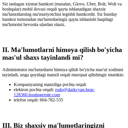
Siz tanlagan xizmat hamkori (masalan, Glovo, Uber, Bolt, Wolt va
boshqalar) mobil ilovasi orqali qayta ishlanadigan shaxsiy
ma'lumotlarning ma'muriyotchisi tegishli hamkordir. Siz bunday
hamkor tomonidan ma'lumotlaringiz qayta ishlanishi haqidagi
ma'lumotni bevosita ulardan olasiz.
II. Ma'lumotlarni himoya qilish bo'yicha
mas'ul shaxs tayinlandi mi?
Administrator ma'lumotlarni himoya qilish bo'yicha mas'ul xodimni
tayinladi, unga quyidagi manzil orqali murojaat qilishingiz mumkin:
Kompaniyaning manziliga pochta orqali
elektron pochta orqali:
rodo@darkcyan-bear-
128360.hostingersite.com
telefon orqali: 604-782-535
III. Biz shaxsiy ma'lumotlaringizni