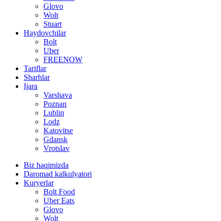
Glovo
Wolt
Stuart
Haydovchilar
Bolt
Uber
FREENOW
Tariflar
Sharhlar
Ijara
Varshava
Poznan
Lublin
Lodz
Katovitse
Gdansk
Vrotslav
Biz haqimizda
Daromad kalkulyatori
Kuryerlar
Bolt Food
Uber Eats
Glovo
Wolt