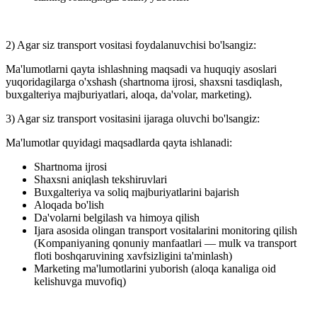
2) Agar siz transport vositasi foydalanuvchisi bo'lsangiz:
Ma'lumotlarni qayta ishlashning maqsadi va huquqiy asoslari
yuqoridagilarga o'xshash (shartnoma ijrosi, shaxsni tasdiqlash,
buxgalteriya majburiyatlari, aloqa, da'volar, marketing).
3) Agar siz transport vositasini ijaraga oluvchi bo'lsangiz:
Ma'lumotlar quyidagi maqsadlarda qayta ishlanadi:
Shartnoma ijrosi
Shaxsni aniqlash tekshiruvlari
Buxgalteriya va soliq majburiyatlarini bajarish
Aloqada bo'lish
Da'volarni belgilash va himoya qilish
Ijara asosida olingan transport vositalarini monitoring qilish
(Kompaniyaning qonuniy manfaatlari — mulk va transport
floti boshqaruvining xavfsizligini ta'minlash)
Marketing ma'lumotlarini yuborish (aloqa kanaliga oid
kelishuvga muvofiq)