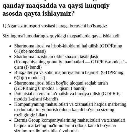
qanday maqsadda va qaysi huquqiy
asosda qayta ishlaymiz?
1) Agar siz transport vositasi ijaraga beruvchi bo'lsangiz:
Sizning ma'lumotlaringiz quyidagi maqsadlarda qayta ishlanadi:
Shartnoma ijrosi va hisob-kitoblarni hal qilish (GDPRning
6(1)(b)-moddasi)
Shartnoma tuzishdan oldin shaxsni tasdiqlash
(Kompaniyaning qonuniy manfaatlari — GDPR 6-modda 1-
qism (f) bandi)
Buxgalteriya va soliq majburiyatlarini bajarish (GDPRning
6(1)(c) moddasi)
Shartnoma ijrosi bilan bog'liq aloqani saqlab turish
(GDPRning 6-modda 1-qismi f-bandi)
Potentsial da'volarni o'rnatish va himoya qilish (GDPR 6-
modda 1-qismi f-bandi)
Kompaniyaning mahsulotlari va xizmatlari haqida marketing
ma'lumotlarini yuborish (aloqa kanali bo'yicha sizning
roziligingiz bilan)
Eternis Group kompaniyalarining mahsulotlari va xizmatlari
haqida marketing ma'lumotlarini (aloqa kanali bo'yicha
sizning roziligingiz bilan) yuborish