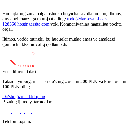
Huquqlaringizni amalga oshirish bo'yicha savollar uchun, iltimos,
quyidagi manzilga murojaat qiling:
rodo@darkcyan-bear-
128360.hostingersite.com
yoki Kompaniyaning manziliga pochta
orqali
Iltimos, yodda tutingki, bu huquqlar mutlaq emas va amaldagi
qonunchilikka muvofiq qo'llaniladi.
Yo'naltiruvchi dastur:
Taksida yuborgan har bir do'stingiz uchun 200 PLN va kurer uchun
100 PLN oling.
Do'stingizni taklif qiling
Bizning ijtimoiy. tarmoqlar
Telefon raqami: