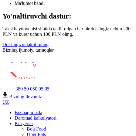
Ma'lumot bandi
Yo'naltiruvchi dastur:
Taksi haydovchisi sifatida taklif qilgan har bir do'stingiz uchun 200
PLN va kurer uchun 100 PLN oling.
Do'stingizni taklif qiling
Bizning ijtimoiy. tarmoqlar
+380 50 050 05 05
Bizning ilovamiz
UZ
Biz haqimizda
Daromad kalkulyatori
Kuryerlar
Bolt Food
Uber Eats