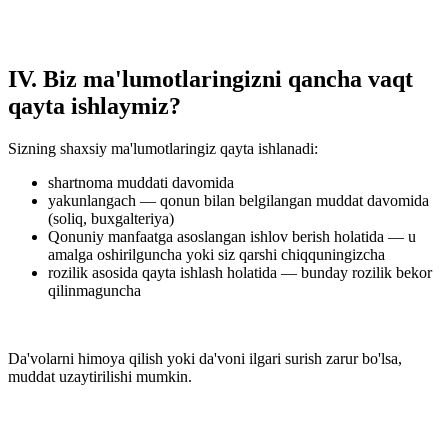
IV. Biz ma'lumotlaringizni qancha vaqt
qayta ishlaymiz?
Sizning shaxsiy ma'lumotlaringiz qayta ishlanadi:
shartnoma muddati davomida
yakunlangach — qonun bilan belgilangan muddat davomida
(soliq, buxgalteriya)
Qonuniy manfaatga asoslangan ishlov berish holatida — u
amalga oshirilguncha yoki siz qarshi chiqquningizcha
rozilik asosida qayta ishlash holatida — bunday rozilik bekor
qilinmaguncha
Da'volarni himoya qilish yoki da'voni ilgari surish zarur bo'lsa,
muddat uzaytirilishi mumkin.