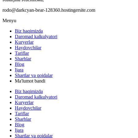
rodo@darkcyan-bear-128360.hostingersite.com
Menyu
Biz haqimizda
Daromad kalkulyatori
Kuryerlar
Haydovchilar
Tariflar
Sharhlar
Blog
Ijara
Shartlar va qoidalar
Ma'lumot bandi
Biz haqimizda
Daromad kalkulyatori
Kuryerlar
Haydovchilar
Tariflar
Sharhlar
Blog
Ijara
Shartlar va qoidalar