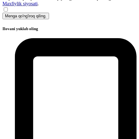
Maxfiylik siyosati
.
Menga qo'ng'iroq qiling.
Ilovani yuklab oling