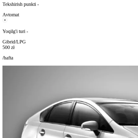
Tekshirish punkti -
Avtomat
Yoqilg'i turi -
Gibrid/LPG
500 zł
/hafta