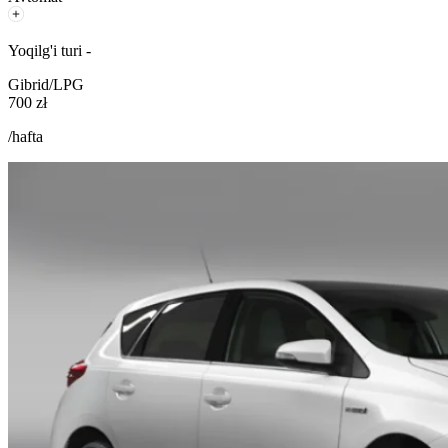
Yoqilg'i turi -
Gibrid/LPG
700 zł
/hafta