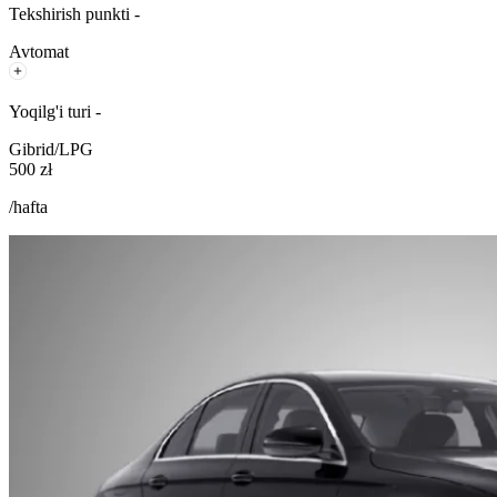
Tekshirish punkti -
Avtomat
Yoqilg'i turi -
Gibrid/LPG
500 zł
/hafta