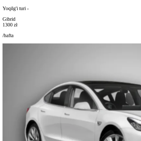
Yoqilg'i turi -
Gibrid
1300 zł
/hafta