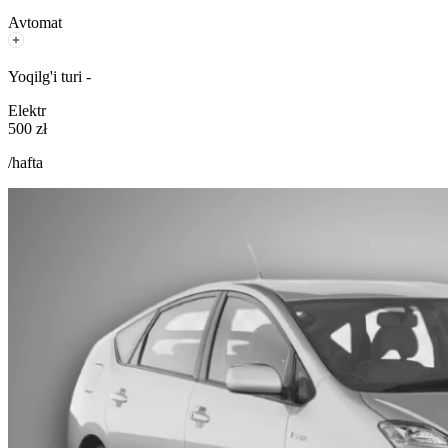
Avtomat
Yoqilg'i turi -
Elektr
500 zł
/hafta