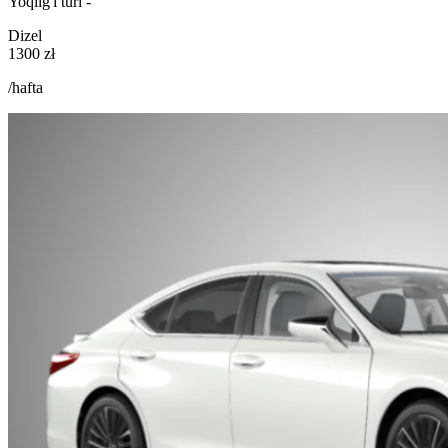
Yoqilg'i turi -
Dizel
1300 zł
/hafta