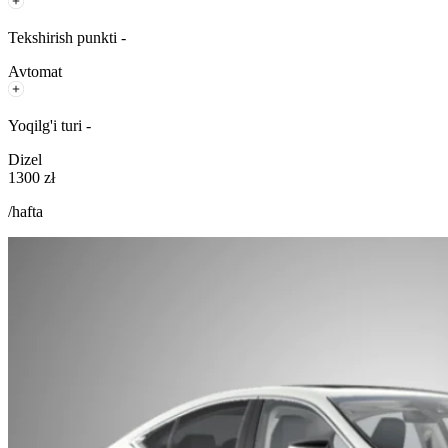
Tekshirish punkti -
Avtomat
Yoqilg'i turi -
Dizel
1300 zł
/hafta