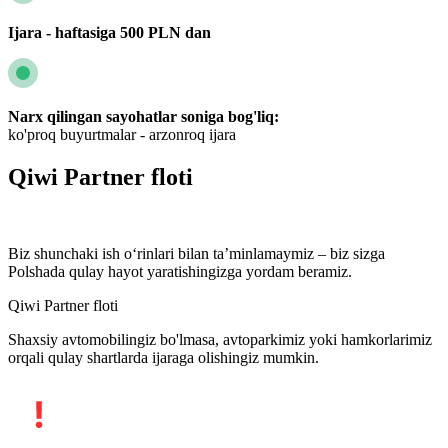
Ijara - haftasiga 500 PLN dan
Narx qilingan sayohatlar soniga bog'liq:
ko'proq buyurtmalar - arzonroq ijara
Qiwi Partner floti
Biz shunchaki ish o‘rinlari bilan ta’minlamaymiz – biz sizga
Polshada qulay hayot yaratishingizga yordam beramiz.
Qiwi Partner floti
Shaxsiy avtomobilingiz bo'lmasa, avtoparkimiz yoki hamkorlarimiz
orqali qulay shartlarda ijaraga olishingiz mumkin.