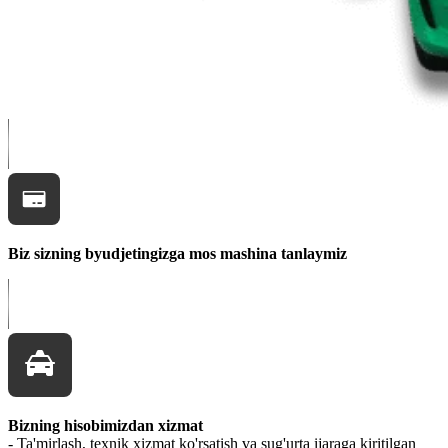
Biz sizning byudjetingizga mos mashina tanlaymiz
Bizning hisobimizdan xizmat
- Ta'mirlash, texnik xizmat ko'rsatish va sug'urta ijaraga kiritilgan