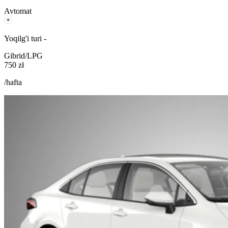
Avtomat
Yoqilg'i turi -
Gibrid/LPG
750 zł
/hafta