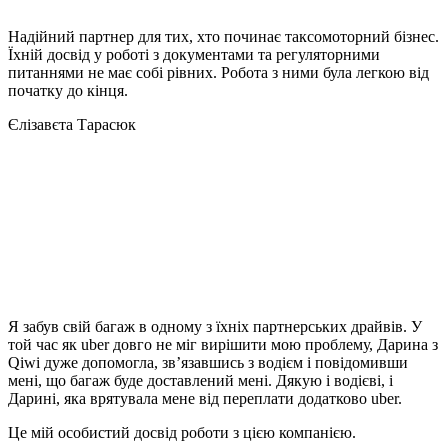
Надійний партнер для тих, хто починає таксомоторний бізнес.
Їхній досвід у роботі з документами та регуляторними
питаннями не має собі рівних. Робота з ними була легкою від
початку до кінця.
Єлізавєта Тарасюк
Я забув свій багаж в одному з їхніх партнерських драйвів. У
той час як uber довго не міг вирішити мою проблему, Дарина з
Qiwi дуже допомогла, зв’язавшись з водієм і повідомивши
мені, що багаж буде доставлений мені. Дякую і водієві, і
Дарині, яка врятувала мене від переплати додатково uber.
Це мій особистий досвід роботи з цією компанією.