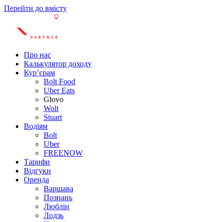
Перейти до вмісту
Про нас
Калькулятор доходу
Кур’єрам
Bolt Food
Uber Eats
Glovo
Wolt
Stuart
Водіям
Bolt
Uber
FREENOW
Тарифи
Відгуки
Оренда
Варшава
Познань
Люблін
Лодзь