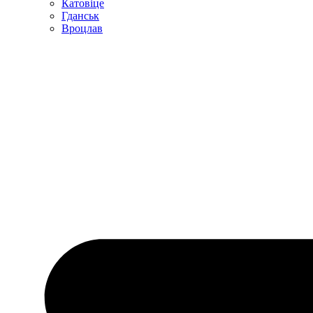
Катовіце
Гданськ
Вроцлав