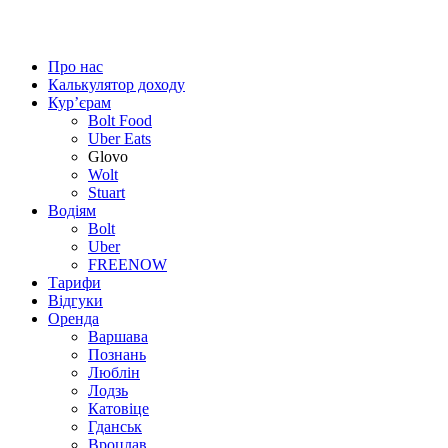
Про нас
Калькулятор доходу
Кур’єрам
Bolt Food
Uber Eats
Glovo
Wolt
Stuart
Водіям
Bolt
Uber
FREENOW
Тарифи
Відгуки
Оренда
Варшава
Познань
Люблін
Лодзь
Катовіце
Гданськ
Вроцлав