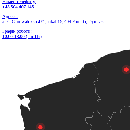
Номер телефону:
+48 504 407 145
Адреса:
aleja Grunwaldzka 471, lokal 16, CH Familia, Гданьск
Графік роботи:
10:00-18:00 (Пн-Пт)