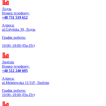
Лодзь
Номер телефону:
+48 731 519 612
Адреса:
ul.Gdyńska 39, Лодзь
Графік роботи:
10:00–18:00 (‌Пн-Пт)
Люблін
Номер телефону:
+48 512 240 695
Адреса:
ul.Mełgiewska 11/31F, Люблін
Графік роботи:
10:00–18:00 (‌Пн-Пт)