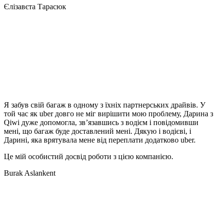
Єлізавєта Тарасюк
Я забув свій багаж в одному з їхніх партнерських драйвів. У
той час як uber довго не міг вирішити мою проблему, Дарина з
Qiwi дуже допомогла, зв’язавшись з водієм і повідомивши
мені, що багаж буде доставлений мені. Дякую і водієві, і
Дарині, яка врятувала мене від переплати додатково uber.
Це мій особистий досвід роботи з цією компанією.
Burak Aslankent