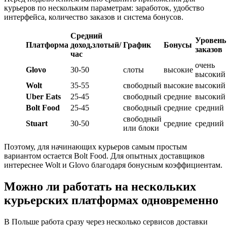
курьеров по нескольким параметрам: заработок, удобство
интерфейса, количество заказов и система бонусов.
Средний
Уровень
Платформа
доход,
злотый/
График
Бонусы
заказов
час
очень
Glovo
30-50
слоты
высокие
высокий
Wolt
35-55
свободный
высокие
высокий
Uber Eats
25-45
свободный
средние
высокий
Bolt Food
25-45
свободный
средние
средний
свободный
Stuart
30-50
средние
средний
или блоки
Поэтому, для начинающих курьеров самым простым
вариантом остается Bolt Food. Для опытных доставщиков
интереснее Wolt и Glovo благодаря бонусным коэффициентам.
Можно ли работать на нескольких
курьерских платформах одновременно
В Польше работа сразу через несколько сервисов доставки