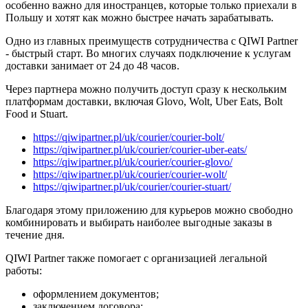
особенно важно для иностранцев, которые только приехали в
Польшу и хотят как можно быстрее начать зарабатывать.
Одно из главных преимуществ сотрудничества с QIWI Partner
- быстрый старт. Во многих случаях подключение к услугам
доставки занимает от 24 до 48 часов.
Через партнера можно получить доступ сразу к нескольким
платформам доставки, включая Glovo, Wolt, Uber Eats, Bolt
Food и Stuart.
https://qiwipartner.pl/uk/courier/courier-bolt/
https://qiwipartner.pl/uk/courier/courier-uber-eats/
https://qiwipartner.pl/uk/courier/courier-glovo/
https://qiwipartner.pl/uk/courier/courier-wolt/
https://qiwipartner.pl/uk/courier/courier-stuart/
Благодаря этому приложению для курьеров можно свободно
комбинировать и выбирать наиболее выгодные заказы в
течение дня.
QIWI Partner также помогает с организацией легальной
работы:
оформлением документов;
заключением договора;