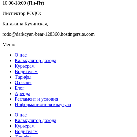
10:00-18:00 (Пн-Пт)
Инспектор РОДО:
Катажина Кучинская,
rodo@darkcyan-bear-128360.hostingersite.com
Меню
О нас
Калькулятор дохода
Курьерам
Водителям
Тарифы
Отзывы
Блог
Аренда
Регламент и условия
Информационная клаузула
О нас
Калькулятор дохода
Курьерам
Водителям
Тарифы