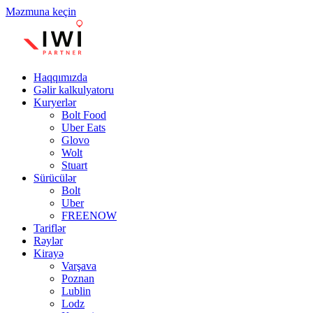
Məzmuna keçin
Haqqımızda
Gəlir kalkulyatoru
Kuryerlər
Bolt Food
Uber Eats
Glovo
Wolt
Stuart
Sürücülər
Bolt
Uber
FREENOW
Tariflər
Rəylər
Kirayə
Varşava
Poznan
Lublin
Lodz