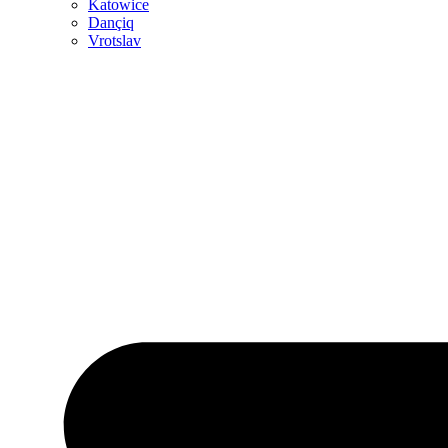
Katowice
Dançiq
Vrotslav