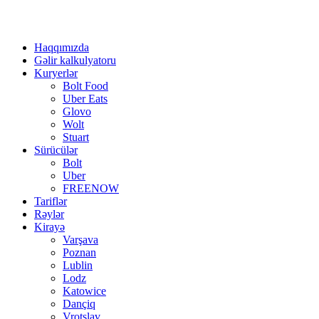
Haqqımızda
Gəlir kalkulyatoru
Kuryerlər
Bolt Food
Uber Eats
Glovo
Wolt
Stuart
Sürücülər
Bolt
Uber
FREENOW
Tariflər
Rəylər
Kirayə
Varşava
Poznan
Lublin
Lodz
Katowice
Dançiq
Vrotslav