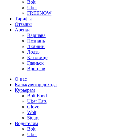
Bolt
Uber
FREENOW
Тарифы
Отзывы
Аренда
Варшава
Познань
Люблин
Лодзь
Катовице
Гданьск
Вроцлав
О нас
Калькулятор дохода
Курьерам
Bolt Food
Uber Eats
Glovo
Wolt
Stuart
Водителям
Bolt
Uber