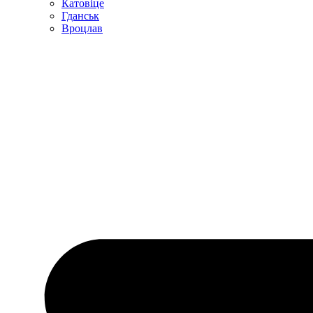
Катовіце
Гданськ
Вроцлав