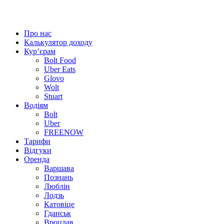
Про нас
Калькулятор доходу
Кур’єрам
Bolt Food
Uber Eats
Glovo
Wolt
Stuart
Водіям
Bolt
Uber
FREENOW
Тарифи
Відгуки
Оренда
Варшава
Познань
Люблін
Лодзь
Катовіце
Гданськ
Вроцлав