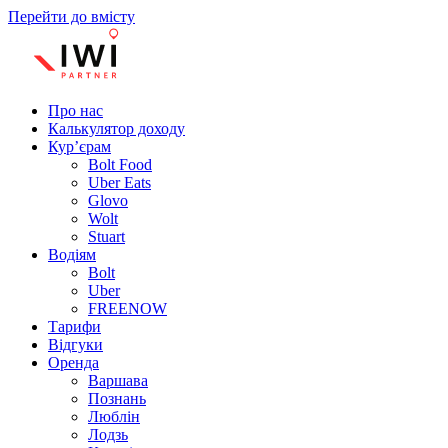
Перейти до вмісту
Про нас
Калькулятор доходу
Кур’єрам
Bolt Food
Uber Eats
Glovo
Wolt
Stuart
Водіям
Bolt
Uber
FREENOW
Тарифи
Відгуки
Оренда
Варшава
Познань
Люблін
Лодзь