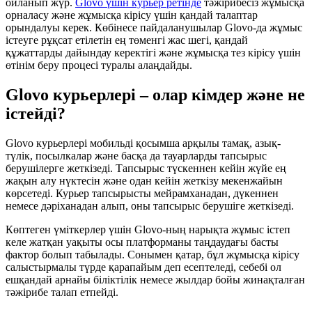
ойланып жүр.
Glovo үшін курьер ретінде
тәжірибесіз жұмысқа
орналасу және жұмысқа кірісу үшін қандай талаптар
орындалуы керек. Көбінесе пайдаланушылар Glovo-да жұмыс
істеуге рұқсат етілетін ең төменгі жас шегі, қандай
құжаттарды дайындау керектігі және жұмысқа тез кірісу үшін
өтінім беру процесі туралы алаңдайды.
Glovo курьерлері – олар кімдер және не
істейді?
Glovo курьерлері мобильді қосымша арқылы тамақ, азық-
түлік, посылкалар және басқа да тауарларды тапсырыс
берушілерге жеткізеді. Тапсырыс түскеннен кейін жүйе ең
жақын алу нүктесін және одан кейін жеткізу мекенжайын
көрсетеді. Курьер тапсырысты мейрамханадан, дүкеннен
немесе дәріханадан алып, оны тапсырыс берушіге жеткізеді.
Көптеген үміткерлер үшін Glovo-ның нарықта жұмыс істеп
келе жатқан уақыты осы платформаны таңдаудағы басты
фактор болып табылады. Сонымен қатар, бұл жұмысқа кірісу
салыстырмалы түрде қарапайым деп есептеледі, себебі ол
ешқандай арнайы біліктілік немесе жылдар бойы жинақталған
тәжірибе талап етпейді.