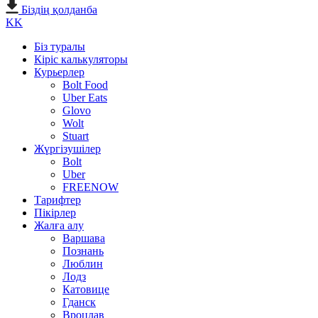
Біздің қолданба
KK
Біз туралы
Кіріс калькуляторы
Курьерлер
Bolt Food
Uber Eats
Glovo
Wolt
Stuart
Жүргізушілер
Bolt
Uber
FREENOW
Тарифтер
Пікірлер
Жалға алу
Варшава
Познань
Люблин
Лодз
Катовице
Гданск
Вроцлав