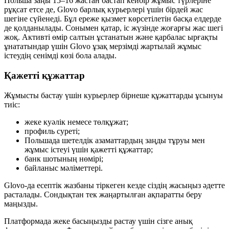
Польша заңы 15–16 жастан бастап кейбір жұмыс түрлеріне
рұқсат етсе де, Glovo барлық курьерлері үшін бірдей жас
шегіне сүйенеді. Бұл ереже қызмет көрсетілетін басқа елдерде
де қолданылады. Сонымен қатар, іс жүзінде жоғарғы жас шегі
жоқ. Активті өмір салтын ұстанатын және қарбалас ырғақты
ұнататындар үшін Glovo ұзақ мерзімді жартылай жұмыс
істеудің сенімді көзі бола алады.
Қажетті құжаттар
Жұмысты бастау үшін курьерлер бірнеше құжаттарды ұсынуы
тиіс:
жеке куәлік немесе төлқұжат;
профиль суреті;
Польшада шетелдік азаматтардың заңды тұруы мен
жұмыс істеуі үшін қажетті құжаттар;
банк шотының нөмірі;
байланыс мәліметтері.
Glovo-да есептік жазбаны тіркеген кезде сіздің жасыңыз әдетте
расталады. Сондықтан тек жаңартылған ақпаратты беру
маңызды.
Платформада жеке басыңызды растау үшін сізге анық