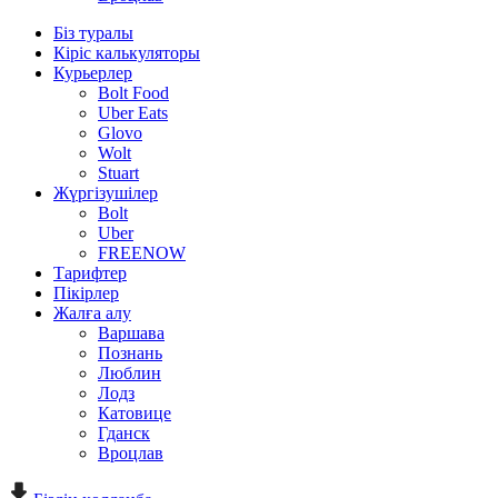
Біз туралы
Кіріс калькуляторы
Курьерлер
Bolt Food
Uber Eats
Glovo
Wolt
Stuart
Жүргізушілер
Bolt
Uber
FREENOW
Тарифтер
Пікірлер
Жалға алу
Варшава
Познань
Люблин
Лодз
Катовице
Гданск
Вроцлав