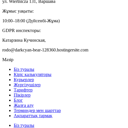
ул. Wiertnicza 131, Варшава
Жұмыс уақыты:
10:00–18:00 (Дүйсенбі-Жұма)
GDPR инспекторы:
Катарзина Кучинская,
rodo@darkcyan-bear-128360.hostingersite.com
Мәзір
Біз туралы
Кіріс калькуляторы
Курьерлер
Жүргізушілер
Тарифтер
Пікірлер
Блог
Жалға алу
Терминдер мен шарттар
Ақпараттық тармақ
Біз туралы