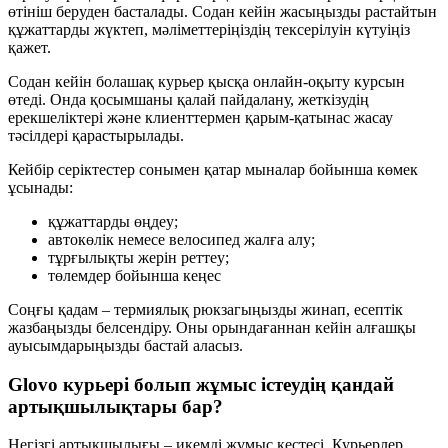
өтініш беруден басталады. Содан кейін жасыңызды растайтын
құжаттарды жүктеп, мәліметтеріңіздің тексерілуін күтуіңіз
қажет.
Содан кейін болашақ курьер қысқа онлайн-оқыту курсын
өтеді. Онда қосымшаны қалай пайдалану, жеткізудің
ерекшеліктері және клиенттермен қарым-қатынас жасау
тәсілдері қарастырылады.
Кейбір серіктестер сонымен қатар мыналар бойынша көмек
ұсынады:
құжаттарды өңдеу;
автокөлік немесе велосипед жалға алу;
тұрғылықты жерін реттеу;
төлемдер бойынша кеңес
Соңғы қадам – термиялық рюкзагыңызды жинап, есептік
жазбаңызды белсендіру. Оны орындағаннан кейін алғашқы
ауысымдарыңызды бастай аласыз.
Glovo курьері болып жұмыс істеудің қандай
артықшылықтары бар?
Негізгі артықшылығы – икемді жұмыс кестесі. Курьерлер