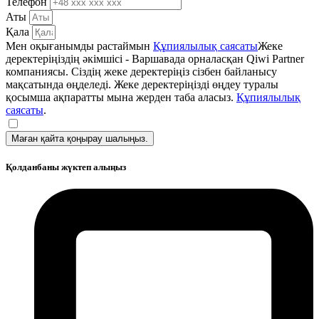
Телефон
Аты
Қала
Мен оқығанымды растаймын
Құпиялылық саясаты
Жеке
деректеріңіздің әкімшісі - Варшавада орналасқан Qiwi Partner
компаниясы. Сіздің жеке деректеріңіз сізбен байланысу
мақсатында өңделеді. Жеке деректеріңізді өңдеу туралы
қосымша ақпаратты мына жерден таба аласыз.
Құпиялылық
саясаты
.
Маған қайта қоңырау шалыңыз.
Қолданбаны жүктеп алыңыз