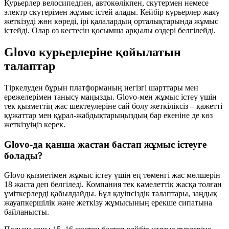
Курьерлер велосипедпен, автокөлікпен, скутермен немесе
электр скутерімен жұмыс істей алады. Кейбір курьерлер жаяу
жеткізуді жөн көреді, ірі қалалардың орталықтарында жұмыс
істейді. Олар өз кестесін қосымша арқылы өздері белгілейді.
Glovo курьерлеріне қойылатын
талаптар
Тіркелуден бұрын платформаның негізгі шарттары мен
ережелерімен танысу маңызды. Glovo-мен жұмыс істеу үшін
тек қызметтің жас шектеулеріне сай болу жеткіліксіз – қажетті
құжаттар мен құрал-жабдықтарыңыздың бар екеніне де көз
жеткізуіңіз керек.
Glovo-да қанша жастан бастап жұмыс істеуге
болады?
Glovo қызметімен жұмыс істеу үшін ең төменгі жас мөлшерін
18 жаста деп белгіледі. Компания тек кәмелеттік жасқа толған
үміткерлерді қабылдайды. Бұл қауіпсіздік талаптары, заңдық
жауапкершілік және жеткізу жұмысының ерекше сипатына
байланысты.