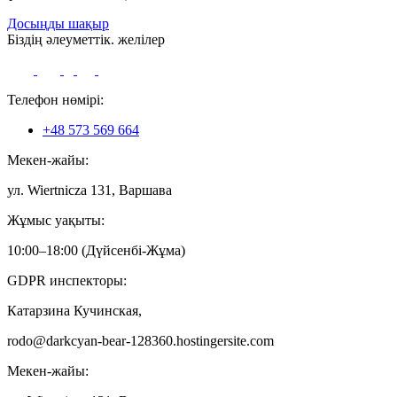
Досыңды шақыр
Біздің әлеуметтік. желілер
Телефон нөмірі:
+48 573 569 664
Мекен-жайы:
ул. Wiertnicza 131, Варшава
Жұмыс уақыты:
10:00–18:00 (Дүйсенбі-Жұма)
GDPR инспекторы:
Катарзина Кучинская,
rodo@darkcyan-bear-128360.hostingersite.com
Мекен-жайы: