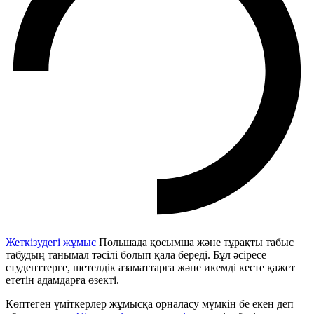
Жеткізудегі жұмыс
Польшада қосымша және тұрақты табыс
табудың танымал тәсілі болып қала береді. Бұл әсіресе
студенттерге, шетелдік азаматтарға және икемді кесте қажет
ететін адамдарға өзекті.
Көптеген үміткерлер жұмысқа орналасу мүмкін бе екен деп