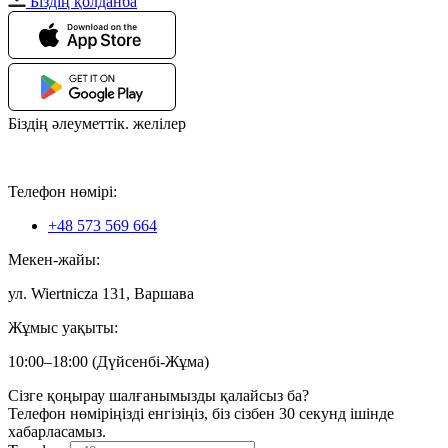
Біздің қолданба
Біздің әлеуметтік. желілер
Телефон нөмірі:
+48 573 569 664
Мекен-жайы:
ул. Wiertnicza 131, Варшава
Жұмыс уақыты:
10:00–18:00 (Дүйсенбі-Жұма)
Сізге қоңырау шалғанымызды қалайсыз ба?
Телефон нөміріңізді енгізіңіз, біз сізбен 30 секунд ішінде
хабарласамыз.