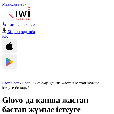
Мазмұнға өту
+48 573 569 664
Біздің қолданба
KK
Басты бет
/
Блог
/
Glovo-да қанша жастан бастап жұмыс
істеуге болады?
Glovo-да қанша жастан
бастап жұмыс істеуге