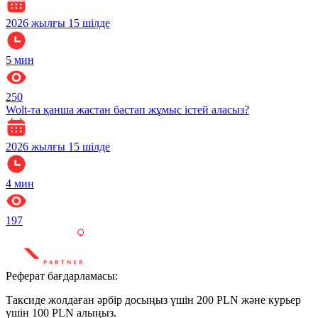
2026 жылғы 15 шілде
5
мин
250
Wolt-та қанша жастан бастап жұмыс істей аласыз?
2026 жылғы 15 шілде
4
мин
197
Реферат бағдарламасы:
Таксиде жолдаған әрбір досыңыз үшін 200 PLN және курьер
үшін 100 PLN алыңыз.