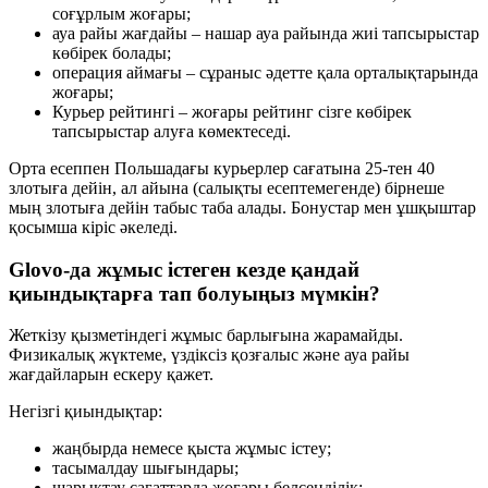
соғұрлым жоғары;
ауа райы жағдайы – нашар ауа райында жиі тапсырыстар
көбірек болады;
операция аймағы – сұраныс әдетте қала орталықтарында
жоғары;
Курьер рейтингі – жоғары рейтинг сізге көбірек
тапсырыстар алуға көмектеседі.
Орта есеппен Польшадағы курьерлер сағатына 25-тен 40
злотыға дейін, ал айына (салықты есептемегенде) бірнеше
мың злотыға дейін табыс таба алады. Бонустар мен ұшқыштар
қосымша кіріс әкеледі.
Glovo-да жұмыс істеген кезде қандай
қиындықтарға тап болуыңыз мүмкін?
Жеткізу қызметіндегі жұмыс барлығына жарамайды.
Физикалық жүктеме, үздіксіз қозғалыс және ауа райы
жағдайларын ескеру қажет.
Негізгі қиындықтар:
жаңбырда немесе қыста жұмыс істеу;
тасымалдау шығындары;
шарықтау сағаттарда жоғары белсенділік;