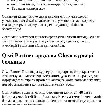
қаланың ішінде тез бағытыңды табу қажеттігі;
Тұрақты жалақы жоқ.
Сонымен қатар, Glovo-дағы қызмет өтілі курьерлерді
уақытылы жеткізуді қамтамасыз ету және қызмет көрсету
стандарттарын сақтау жөніндегі жауапкершіліктен
босатпайды.
Дегенмен, көптеген қызметкерлер бұл жүйені икемді жұмыс
сағаттары мен өз жұмыс жүктемесін өздері басқара алу
мүмкіндігі үшін ыңғайлы деп санайды.
Qiwi Partner арқылы Glovo курьері
болыңыз
Qiwi Partner Польшада курьер ретінде артық бюрократиясыз
тез бастауға көмектеседі. Компания құжаттаманы рәсімдеуге
жәрдемдеседі, тіркеу процесін аяқтауға және танымал жеткізу
платформаларына қол жеткізуге көмектеседі.
Qiwi Partner арқылы өтініш бергеннен кейін 24–48 сағат
ішінде жұмыс істей бастай аласыз. Егер үміткердің жеке көлігі
болмаса, компания автокөлік, велосипед немесе скутер жалға
алу қызметін де ұсынады.