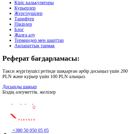
Кіріс калькуляторы
Курьерлер
Жүргізушілер
Тарифтер
Пікірлер
Блог
Жалға алу
Терминдер мен шарттар
Ақпараттық тармақ
Реферат бағдарламасы:
Такси жүргізушісі ретінде шақырған әрбір досыңыз үшін 200
PLN және курьер үшін 100 PLN алыңыз.
Досыңды шақыр
Біздің әлеуметтік. желілер
+380 50 050 05 05