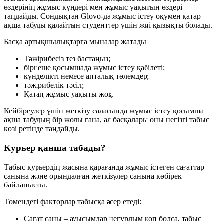
өздерінің жұмыс күндері мен жұмыс уақытын өздері
таңдайды. Сондықтан Glovo-да жұмыс істеу оқумен қатар
ақша табуды қалайтын студенттер үшін жиі қызықты болады.
Басқа артықшылықтарға мыналар жатады:
Тәжірибесіз тез бастаңыз;
бірнеше қосымшада жұмыс істеу қабілеті;
күнделікті немесе апталық төлемдер;
тәжірибелік тәсіл;
Қатаң жұмыс уақыты жоқ.
Кейбіреулер үшін жеткізу саласында жұмыс істеу қосымша
ақша табудың бір жолы ғана, ал басқалары оны негізгі табыс
көзі ретінде таңдайды.
Курьер қанша табады?
Табыс курьердің жасына қарағанда жұмыс істеген сағаттар
санына және орындалған жеткізулер санына көбірек
байланысты.
Төмендегі факторлар табысқа әсер етеді:
Сағат саны – ауысымдар неғұрлым көп болса, табыс