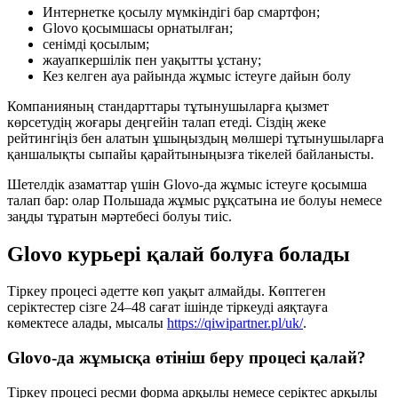
Интернетке қосылу мүмкіндігі бар смартфон;
Glovo қосымшасы орнатылған;
сенімді қосылым;
жауапкершілік пен уақытты ұстану;
Кез келген ауа райында жұмыс істеуге дайын болу
Компанияның стандарттары тұтынушыларға қызмет
көрсетудің жоғары деңгейін талап етеді. Сіздің жеке
рейтингіңіз бен алатын ұшыңыздың мөлшері тұтынушыларға
қаншалықты сыпайы қарайтыныңызға тікелей байланысты.
Шетелдік азаматтар үшін Glovo-да жұмыс істеуге қосымша
талап бар: олар Польшада жұмыс рұқсатына ие болуы немесе
заңды тұратын мәртебесі болуы тиіс.
Glovo курьері қалай болуға болады
Тіркеу процесі әдетте көп уақыт алмайды. Көптеген
серіктестер сізге 24–48 сағат ішінде тіркеуді аяқтауға
көмектесе алады, мысалы
https://qiwipartner.pl/uk/
.
Glovo-да жұмысқа өтініш беру процесі қалай?
Тіркеу процесі ресми форма арқылы немесе серіктес арқылы