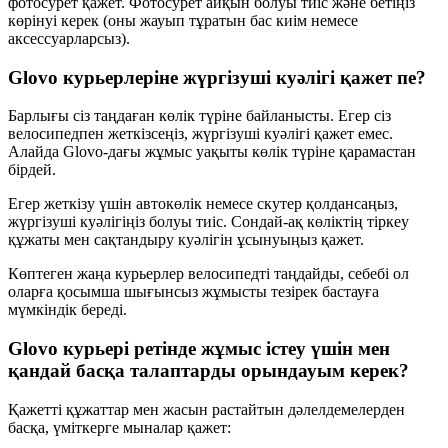
фотосурет қажет. Фотосурет айқын болуы тиіс және бетіңіз
көрінуі керек (оны жауып тұратын бас киім немесе
аксессуарларсыз).
Glovo курьерлеріне жүргізуші куәлігі қажет пе?
Барлығы сіз таңдаған көлік түріне байланысты. Егер сіз
велосипедпен жеткізсеңіз, жүргізуші куәлігі қажет емес.
Алайда Glovo-дағы жұмыс уақыты көлік түріне қарамастан
бірдей.
Егер жеткізу үшін автокөлік немесе скутер қолдансаңыз,
жүргізуші куәлігіңіз болуы тиіс. Сондай-ақ көліктің тіркеу
құжаты мен сақтандыру куәлігін ұсынуыңыз қажет.
Көптеген жаңа курьерлер велосипедті таңдайды, себебі ол
оларға қосымша шығынсыз жұмысты тезірек бастауға
мүмкіндік береді.
Glovo курьері ретінде жұмыс істеу үшін мен
қандай басқа талаптарды орындауым керек?
Қажетті құжаттар мен жасын растайтын дәлелдемелерден
басқа, үміткерге мыналар қажет: