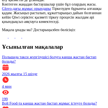
Көптеген жаңадан бастаушылар үшін бұл олардың жасы.
Glovo-дағы жұмыс орындары
Тіркелуден бұрынғы алғашқы
қадам. Жасыңыз расталып, құжаттарыңыз дайын болғаннан
кейін Qiwi серіктес қызметі тіркеу процесін жылдам әрі
қиындықсыз аяқтауға көмектеседі.
Мақала ұнады ма? Достарыңызбен бөлісіңіз:
Ұсынылған мақалалар
Польшада такси жүргізушісі болуға қанша жастан бастап
болады?
2026 жылғы 15 шілде
4
мин
199
Bolt Food-та қанша жастан бастап жұмыс істеуге болады?