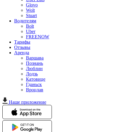
Glovo
Wolt
Stuart
Водителям
Bolt
Uber
FREENOW
Тарифы
Отзывы
Аренда
Варшава
Познань
Люблин
Лодзь
Катовице
Гданьск
Вроцлав
Наше приложение