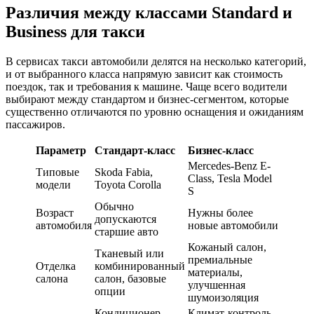
Различия между классами Standard и
Business для такси
В сервисах такси автомобили делятся на несколько категорий,
и от выбранного класса напрямую зависит как стоимость
поездок, так и требования к машине. Чаще всего водители
выбирают между стандартом и бизнес-сегментом, которые
существенно отличаются по уровню оснащения и ожиданиям
пассажиров.
Параметр
Стандарт-класс
Бизнес-класс
Mercedes-Benz E-
Типовые
Skoda Fabia,
Class, Tesla Model
модели
Toyota Corolla
S
Обычно
Возраст
Нужны более
допускаются
автомобиля
новые автомобили
старшие авто
Кожаный салон,
Тканевый или
премиальные
Отделка
комбинированный
материалы,
салона
салон, базовые
улучшенная
опции
шумоизоляция
Кондиционер,
Климат-контроль,