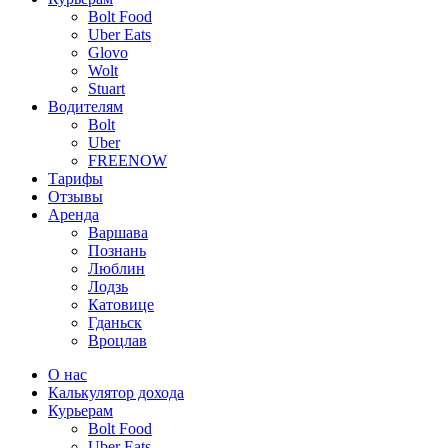
Bolt Food
Uber Eats
Glovo
Wolt
Stuart
Водителям
Bolt
Uber
FREENOW
Тарифы
Отзывы
Аренда
Варшава
Познань
Люблин
Лодзь
Катовице
Гданьск
Вроцлав
О нас
Калькулятор дохода
Курьерам
Bolt Food
Uber Eats