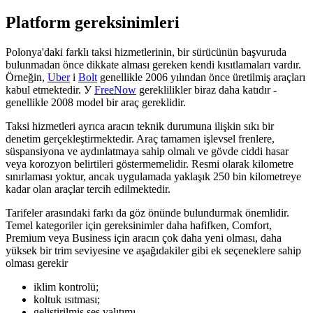
Platform gereksinimleri
Polonya'daki farklı taksi hizmetlerinin, bir sürücünün başvuruda
bulunmadan önce dikkate alması gereken kendi kısıtlamaları vardır.
Örneğin,
Uber
і
Bolt
genellikle 2006 yılından önce üretilmiş araçları
kabul etmektedir. У
FreeNow
gereklilikler biraz daha katıdır -
genellikle 2008 model bir araç gereklidir.
Taksi hizmetleri ayrıca aracın teknik durumuna ilişkin sıkı bir
denetim gerçekleştirmektedir. Araç tamamen işlevsel frenlere,
süspansiyona ve aydınlatmaya sahip olmalı ve gövde ciddi hasar
veya korozyon belirtileri göstermemelidir. Resmi olarak kilometre
sınırlaması yoktur, ancak uygulamada yaklaşık 250 bin kilometreye
kadar olan araçlar tercih edilmektedir.
Tarifeler arasındaki farkı da göz önünde bulundurmak önemlidir.
Temel kategoriler için gereksinimler daha hafifken, Comfort,
Premium veya Business için aracın çok daha yeni olması, daha
yüksek bir trim seviyesine ve aşağıdakiler gibi ek seçeneklere sahip
olması gerekir
iklim kontrolü;
koltuk ısıtması;
geliştirilmiş ses yalıtımı.