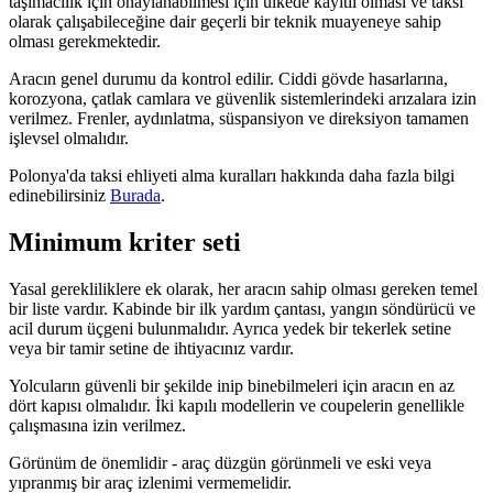
taşımacılık için onaylanabilmesi için ülkede kayıtlı olması ve taksi
olarak çalışabileceğine dair geçerli bir teknik muayeneye sahip
olması gerekmektedir.
Aracın genel durumu da kontrol edilir. Ciddi gövde hasarlarına,
korozyona, çatlak camlara ve güvenlik sistemlerindeki arızalara izin
verilmez. Frenler, aydınlatma, süspansiyon ve direksiyon tamamen
işlevsel olmalıdır.
Polonya'da taksi ehliyeti alma kuralları hakkında daha fazla bilgi
edinebilirsiniz
Burada
.
Minimum kriter seti
Yasal gerekliliklere ek olarak, her aracın sahip olması gereken temel
bir liste vardır. Kabinde bir ilk yardım çantası, yangın söndürücü ve
acil durum üçgeni bulunmalıdır. Ayrıca yedek bir tekerlek setine
veya bir tamir setine de ihtiyacınız vardır.
Yolcuların güvenli bir şekilde inip binebilmeleri için aracın en az
dört kapısı olmalıdır. İki kapılı modellerin ve coupelerin genellikle
çalışmasına izin verilmez.
Görünüm de önemlidir - araç düzgün görünmeli ve eski veya
yıpranmış bir araç izlenimi vermemelidir.