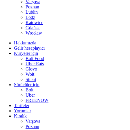
Varşova
Poznan
Lublin
Lodz
Katowice
Gdańsk
Wrocław
Hakkımızda
Gelir hesaplayıcı
Kuryeler için
Bolt Food
Uber Eats
Glovo
Wolt
Stuart
Sürücüler için
Bolt
Uber
FREENOW
Tarifeler
Yorumlar
Kiralık
Varşova
Poznan