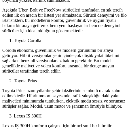
boyunca yüksek karlılık sunmaktadır.
Aşağıda Uber, Bolt ve FreeNow sürücüleri tarafından en sık tercih
edilen ilk on aracın bir listesi yer almaktadır. Sürücü deneyimi ve filo
istatistikleri, bu modellerin konfor, güvenilirlik ve uygun fiyatlı
bakımı bir araya getirerek hem yeni başlayanlar hem de deneyimli
sürücüler için ideal olduğunu göstermektedir.
Toyota Corolla
Corolla ekonomi, güvenilirlik ve modern görünümü bir araya
getiriyor. Hibrit versiyonlar şehir içinde çok düşük yakıt tüketimi
sağlarken benzinli versiyonlar az bakım gerektirir. Bu model
genellikle maliyet ve yolcu konforu arasında bir denge arayan
sürücüler tarafından tercih edilir.
Toyota Prius
Toyota Prius uzun yıllardır şehir taksilerinin sembolü olarak kabul
edilmektedir. Hibrit motoru sayesinde trafik sıkışıklığındaki yakıt
maliyetleri minimumda tutulurken, elektrik modu sessiz ve sorunsuz
sürüşler sağlar. Model, uzun motor ve şanzıman ömrüyle biliniyor.
Lexus IS 300H
Lexus IS 300H konforlu çalışma için birinci sınıf bir hibrittir.