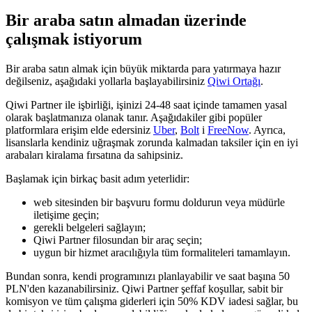
Bir araba satın almadan üzerinde
çalışmak istiyorum
Bir araba satın almak için büyük miktarda para yatırmaya hazır
değilseniz, aşağıdaki yollarla başlayabilirsiniz
Qiwi Ortağı
.
Qiwi Partner ile işbirliği, işinizi 24-48 saat içinde tamamen yasal
olarak başlatmanıza olanak tanır. Aşağıdakiler gibi popüler
platformlara erişim elde edersiniz
Uber
,
Bolt
і
FreeNow
. Ayrıca,
lisanslarla kendiniz uğraşmak zorunda kalmadan taksiler için en iyi
arabaları kiralama fırsatına da sahipsiniz.
Başlamak için birkaç basit adım yeterlidir:
web sitesinden bir başvuru formu doldurun veya müdürle
iletişime geçin;
gerekli belgeleri sağlayın;
Qiwi Partner filosundan bir araç seçin;
uygun bir hizmet aracılığıyla tüm formaliteleri tamamlayın.
Bundan sonra, kendi programınızı planlayabilir ve saat başına 50
PLN'den kazanabilirsiniz. Qiwi Partner şeffaf koşullar, sabit bir
komisyon ve tüm çalışma giderleri için 50% KDV iadesi sağlar, bu