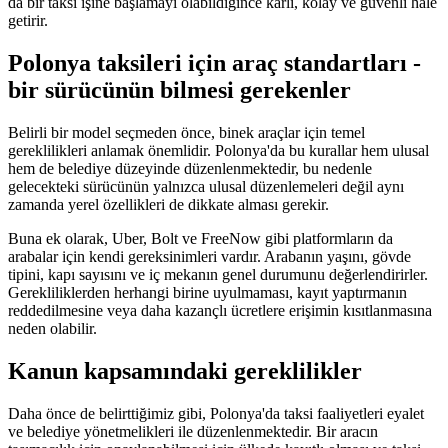
da bir taksi işine başlamayı olabildiğince karlı, kolay ve güvenli hale
getirir.
Polonya taksileri için araç standartları -
bir sürücünün bilmesi gerekenler
Belirli bir model seçmeden önce, binek araçlar için temel
gereklilikleri anlamak önemlidir. Polonya'da bu kurallar hem ulusal
hem de belediye düzeyinde düzenlenmektedir, bu nedenle
gelecekteki sürücünün yalnızca ulusal düzenlemeleri değil aynı
zamanda yerel özellikleri de dikkate alması gerekir.
Buna ek olarak, Uber, Bolt ve FreeNow gibi platformların da
arabalar için kendi gereksinimleri vardır. Arabanın yaşını, gövde
tipini, kapı sayısını ve iç mekanın genel durumunu değerlendirirler.
Gerekliliklerden herhangi birine uyulmaması, kayıt yaptırmanın
reddedilmesine veya daha kazançlı ücretlere erişimin kısıtlanmasına
neden olabilir.
Kanun kapsamındaki gereklilikler
Daha önce de belirttiğimiz gibi, Polonya'da taksi faaliyetleri eyalet
ve belediye yönetmelikleri ile düzenlenmektedir. Bir aracın