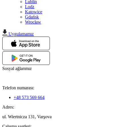
Lublin
Lodz
Katowice
Gdańsk
Wrocław
Uygulamamız
Sosyal ağlarımız
Telefon numarası:
+48 573 569 664
Adres:
ul. Wiertnicza 131, Varşova
Çalışma saatleri: