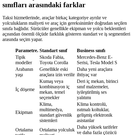
sınıfları arasındaki farklar
Taksi hizmetlerinde, araçlar birkaç kategoriye ayrılır ve
yolculukların maliyeti ve araç için gereksinimler doğrudan seçilen
sınıfa bağlıdır. Sürücüler genellikle ekipman ve yolcu beklentileri
açısından önemli ölçüde farklılık gösteren standart ve iş segmentleri
arasında seçim yapar.
Parametre.
Standart sınıf
Business sınıfı
Tipik
Skoda Fabia,
Mercedes-Benz E-
modeller
Toyota Corolla
Serisi, Tesla Model S
Arabanın
Genellikle eski
Daha yeni araçlara
yaşı
araçlara izin verilir
ihtiyaç var
Kumaş veya
Deri iç mekan, birinci
kombinasyon iç
sınıf malzemeler,
İç döşeme
mekan, temel
iyileştirilmiş ses
seçenekler
yalıtımı
Klima,
Klima kontrolü,
multimedya,
ısıtmalı koltuklar,
Ekipman
standart güvenlik
gelişmiş elektronik
sistemleri
asistanlar
Daha yüksek tarifeler
Ortalama
Ortalama yolculuk
ve daha fazla çözücü