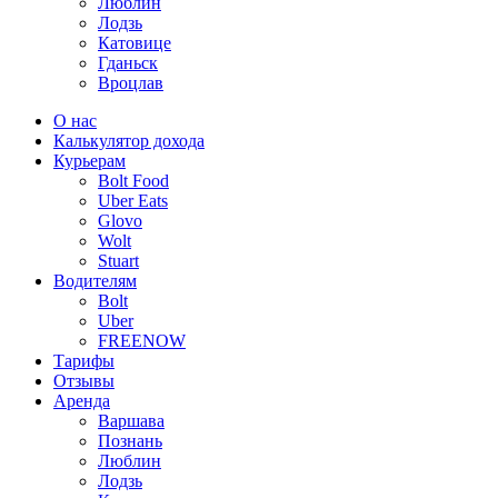
Люблин
Лодзь
Катовице
Гданьск
Вроцлав
О нас
Калькулятор дохода
Курьерам
Bolt Food
Uber Eats
Glovo
Wolt
Stuart
Водителям
Bolt
Uber
FREENOW
Тарифы
Отзывы
Аренда
Варшава
Познань
Люблин
Лодзь