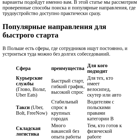
варианты подойдут именно вам. В этой статье мы рассмотрим
проверенные способы поиска и популярные направления, где
трудоустройство доступно практически сразу.
Популярные направления для
быстрого старта
В Польше есть сферы, где сотрудников ищут постоянно, и
устроиться туда можно без долгих собеседований.
Для кого
Сфера
преимущества
подходит
Курьерские
Для тех, кто
Быстрый старт,
службы
имеет
гибкий график,
(Глово, Вольт,
велосипед,
высокий спрос
Uber Eats)
скутер или авто
Стабильный
Водителям с
Такси
(Uber,
спрос в
польскими
Bolt, FreeNow)
крупных
правами
городах
категории B
Много
Тем, кто готов к
Складская
вакансий без
физической
логистика
опыта работы
работе