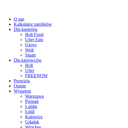
O nas
Kalkulator zarobków
Dla kurierów
Bolt Food
Uber Eats
Glovo
Wolt
Stuart
Dla kierowców
Bolt
Uber
FREENOW
Prowizja
Opinie
Wynajem
Warszawa
Poznań
Lublin
Łódź
Katowice
Gdańsk
Wrocław