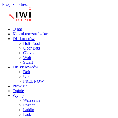
Przejdź do treści
O nas
Kalkulator zarobków
Dla kurierów
Bolt Food
Uber Eats
Glovo
Wolt
Stuart
Dla kierowców
Bolt
Uber
FREENOW
Prowizja
Opinie
Wynajem
Warszawa
Poznań
Lublin
Łódź